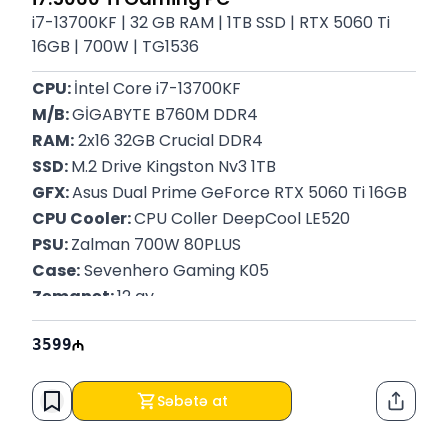
i7-13700KF | 32 GB RAM | 1TB SSD | RTX 5060 Ti
16GB | 700W | TG1536
CPU: 
İntel Core i7-13700KF
M/B: 
GİGABYTE B760M DDR4
RAM:
 2x16 32GB Crucial DDR4
SSD: 
M.2 Drive Kingston Nv3 1TB
GFX: 
Asus Dual Prime GeForce RTX 5060 Ti 16GB
CPU Cooler: 
CPU Coller DeepCool LE520
PSU: 
Zalman 700W 80PLUS
Case:
 Sevenhero Gaming K05
Zəmanət: 
12 ay
3599
Səbətə at
Paylaş