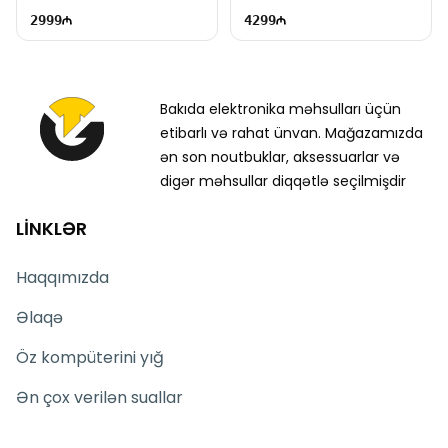
800W | TG2701
12GB | 1000W | TG1572
2999
4299
Bakıda elektronika məhsulları üçün
etibarlı və rahat ünvan. Mağazamızda
ən son noutbuklar, aksessuarlar və
digər məhsullar diqqətlə seçilmişdir
LİNKLƏR
Haqqımızda
Əlaqə
Öz kompüterini yığ
Ən çox verilən suallar