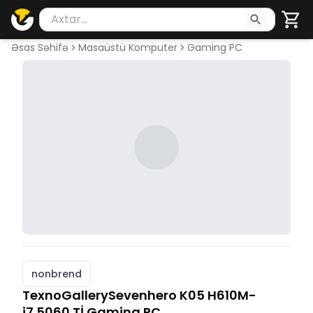
Məhsul axtar
Axtarış üçün ən azı 2 simvol yazın. Göndərmək üçü
Əsas Səhifə
Masaüstü Komputer
Gaming PC
nonbrend
TexnoGallerySevenhero K05 H610M-
i7.5060 Tİ Gaming PC