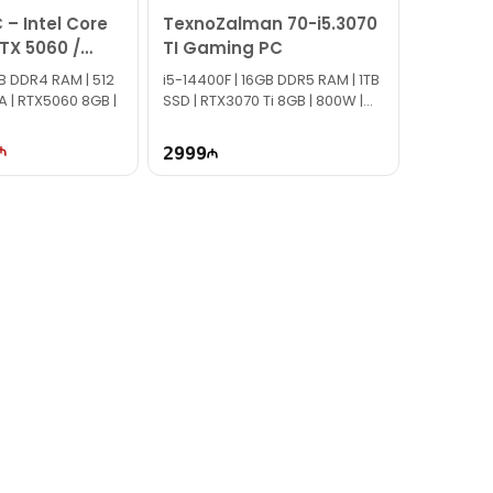
– Intel Core
TexnoZalman 70-i5.3070
RTX 5060 /
TI Gaming PC
GB
GB DDR4 RAM | 512
i5-14400F | 16GB DDR5 RAM | 1TB
A | RTX5060 8GB |
SSD | RTX3070 Ti 8GB | 800W |
TG2701
2999