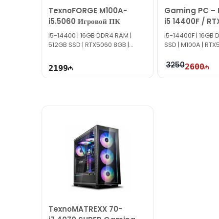
TexnoFORGE M100A-
Gaming PC – I
i5.5060 Игровой ПК
i5 14400F / RT
16GB / 1TB
i5-14400 | 16GB DDR4 RAM |
i5-14400F | 16GB 
512GB SSD | RTX5060 8GB |
SSD | M100A | RT
700W
3250
2600
2199
TexnoMATREXX 70-