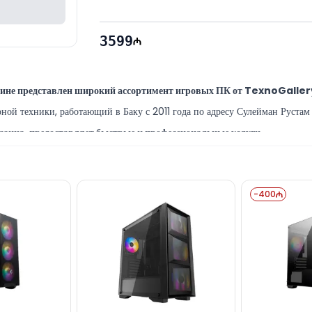
3599
азине представлен широкий ассортимент игровых ПК от TexnoGall
й техники, работающий в Баку с 2011 года по адресу Сулейман Рустам 
зина, предоставляет быстрые и профессиональные услуги.
листы, предлагающие широкий спектр услуг по настройке и ремонту те
60 Tİ Gaming PC вы можете приобрести в Баку по выгодной це
-
400
xnoGallerySevenhero и другими брендами, вы можете написать нам
доступны ежедневно с 10:00 до 19:00.
дели TexnoGallerySevenhero K05 H610M-i7.5060 Tİ Gaming PC чер
 email или написать на WhatsApp.