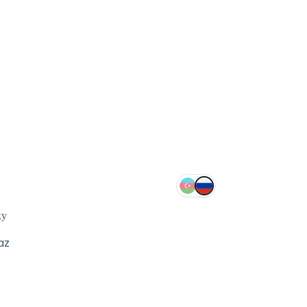
ку
az