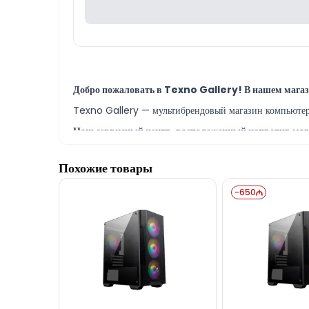
Добро пожаловать в Texno Gallery! В нашем маг
Texno Gallery — мультибрендовый магазин компьютерно
Наш сервисный центр, расположенный напротив мага
В Texno Gallery Service работают опытные IT-специа
Похожие товары
Модель TexnoGallerySevenhero K05 H610M-i7.50
Наш адрес находится в 150 метрах от ТЦ 28 Mall.
-
650
По всем вопросам, связанным с игровыми ПК от Te
Если вам нужна помощь с выбором, наши специалисты 
Мы всегда готовы ответить на все вопросы по мо
Вне рабочего времени вы можете связаться с нами по
Спасибо за интерес к нашей продукции!