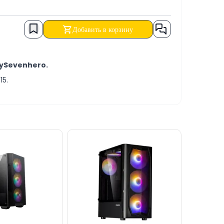
Добавить в корзину
erySevenhero.
15.
хники.
не за НАЛИЧНЫЙ расчет, ПЕРЕВОД или в КРЕДИТ.
 через сайт.
ез онлайн-чат на сайте.