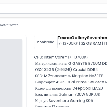
вола для поиска. Нажмите Enter для отправки или используйте 
 Компьютер
TexnoGallerySevenher
nonbrend
i7-13700KF | 32 GB RAM | 1
CPU: Intel® Core™ i7-13700KF
 Материнская плата: GIGABYTE B760M D
 ОЗУ: 32GB (2×16GB) Crucial DDR4
 SSD: M.2-накопитель Kingston NV3 1TB
 Видеокарта: ASUS Dual Prime GeForce 
 Кулер для процессора: DeepCool LE520
 Блок питания: Zalman 700W 80PLUS
 Корпус: Sevenhero Gaming K05
 Гарантия: 12 месяцев