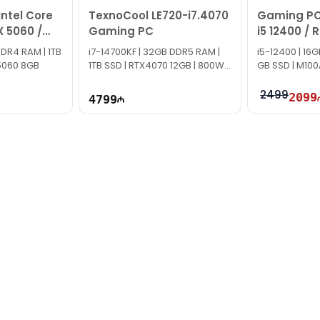
ntel Core
TexnoCool LE720-i7.4070
Gaming PC 
X 5060 /
Gaming PC
i5 12400 / 
16GB / 512
DDR4 RAM | 1TB
i7-14700KF | 32GB DDR5 RAM |
i5-12400 | 16
X5060 8GB
1TB SSD | RTX4070 12GB | 800W |
GB SSD | M100
TG1285
2499
2099
4799