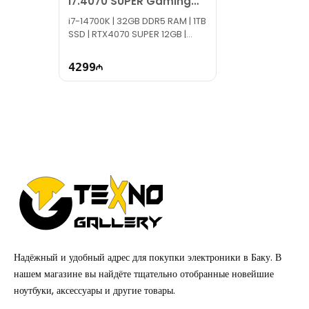
i7.4070 SUPER Gaming
PC
i7-14700K | 32GB DDR5 RAM | 1TB
SSD | RTX4070 SUPER 12GB |
1000W | TG1572
4299
Надёжный и удобный адрес для покупки электроники в Баку. В
нашем магазине вы найдёте тщательно отобранные новейшие
ноутбуки, аксессуары и другие товары.