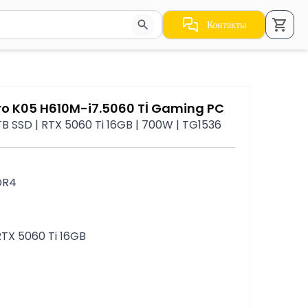
Контакты
стрелки для навигации по результатам.
o K05 H610M-i7.5060 Tİ Gaming PC
TB SSD | RTX 5060 Ti 16GB | 700W | TG1536
DR4
RTX 5060 Ti 16GB