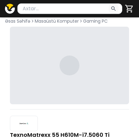
Məhsul axtar
Axtarış üçün ən azı 2 simvol yazın. Göndərmək üçü
Əsas Səhifə
Masaüstü Komputer
Gaming PC
TexnoMatrexx 55 H610M-i7.5060 Ti