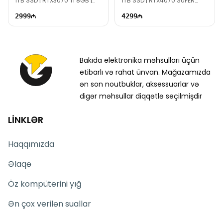
1TB SSD | RTX3070 Ti 8GB |
1TB SSD | RTX4070 SUPER
800W | TG2701
12GB | 1000W | TG1572
2999
4299
Bakıda elektronika məhsulları üçün
etibarlı və rahat ünvan. Mağazamızda
ən son noutbuklar, aksessuarlar və
digər məhsullar diqqətlə seçilmişdir
LİNKLƏR
Haqqımızda
Əlaqə
Öz kompüterini yığ
Ən çox verilən suallar