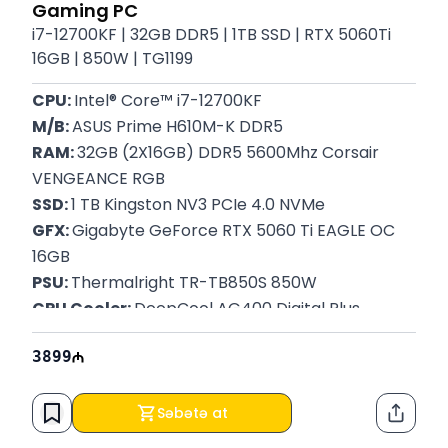
Gaming PC
i7-12700KF | 32GB DDR5 | 1TB SSD | RTX 5060Ti
16GB | 850W | TG1199
CPU: 
Intel® Core™ i7-12700KF
M/B: 
ASUS Prime H610M-K DDR5
RAM: 
32GB (2X16GB) DDR5 5600Mhz Corsair 
VENGEANCE RGB
SSD: 
1 TB Kingston NV3 PCIe 4.0 NVMe
GFX: 
Gigabyte GeForce RTX 5060 Ti EAGLE OC 
16GB
PSU: 
Thermalright TR-TB850S 850W
CPU Cooler: 
DeepCool AG400 Digital Plus
Case:
DeepCool MATREXX 55 MESH V4
3899
Zəmanət: 
12 Ay
Səbətə at
Paylaş