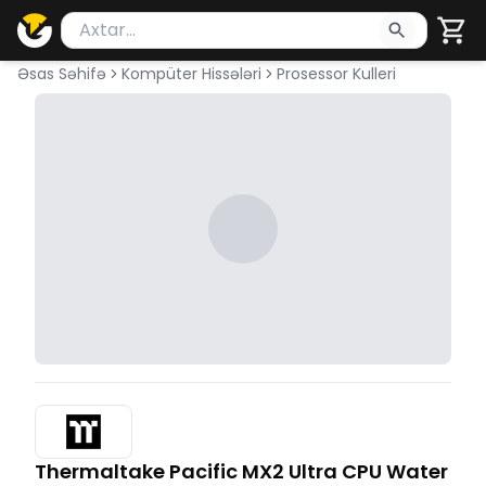
Məhsul axtar
Axtarış üçün ən azı 2 simvol yazın. Göndərmək üçü
Əsas Səhifə
Kompüter Hissələri
Prosessor Kulleri
Thermaltake Pacific MX2 Ultra CPU Water