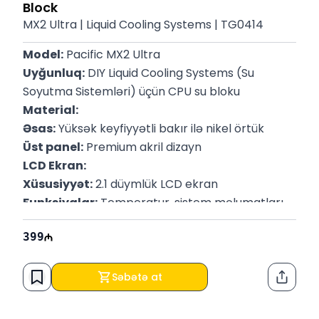
Block
MX2 Ultra | Liquid Cooling Systems | TG0414
Model:
 Pacific MX2 Ultra
Uyğunluq:
 DIY Liquid Cooling Systems (Su 
Soyutma Sistemləri) üçün CPU su bloku
Material:
Əsas:
 Yüksək keyfiyyətli bakır ilə nikel örtük
Üst panel:
 Premium akril dizayn
LCD Ekran:
Xüsusiyyət:
 2.1 düymlük LCD ekran
Funksiyalar:
 Temperatur, sistem məlumatları 
və fərdiləşdirilə bilən animasiyaların göstərilməsi
399
LED İşıqlandırma:
16.8 milyon rəng dəstəyi ilə RGB işıqlandırma
ASUS Aura Sync, MSI Mystic Light, Gigabyte RGB 
Səbətə at
Paylaş
Fusion və ASRock Polychrome ilə uyğunluq
Bağlantılar:
 G1/4 universal su borusu uyğunluğu