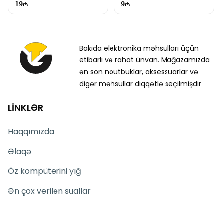
19
9
Bakıda elektronika məhsulları üçün
etibarlı və rahat ünvan. Mağazamızda
ən son noutbuklar, aksessuarlar və
digər məhsullar diqqətlə seçilmişdir
LİNKLƏR
Haqqımızda
Əlaqə
Öz kompüterini yığ
Ən çox verilən suallar