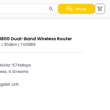
Əlaqə
a nəticələr arasında keçid etmək üçün ox düymələrindən i
1800 Dual-Band Wireless Router
ps | 30dBm | TG0989
2.4GHz-574Mbps
ness, 4 Streams
igabit LAN