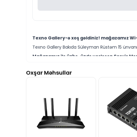
Texno Gallery-ə xoş gəldiniz! mağazamız Wi-F
Texno Gallery Bakıda Süleyman Rüstəm 15 ünvanın
Mağazamız ilə üzbə-üzdə yerləşən Servis Mərk
Texno Gallery Servisdə Bakının ən təcrübəli İT m
Oxşar Məhsullar
TP-Link Archer AX23 AX1800 Dual-Band Wirele
bilərsiniz.
Ünvanımız 28 Mall TM-dən 150 metr məsafədə yer
İstər Wi-Fi router modelləri istərsə də digər b
Seçim etməkdə məsləhətə ehtiyacınız varsa təcrüb
TP-Link Archer AX23 AX1800 Dual-Band Wirele
daim hazırıq.
İş saatlarından kənar vaxtlarda əlaqə qurmaq üç