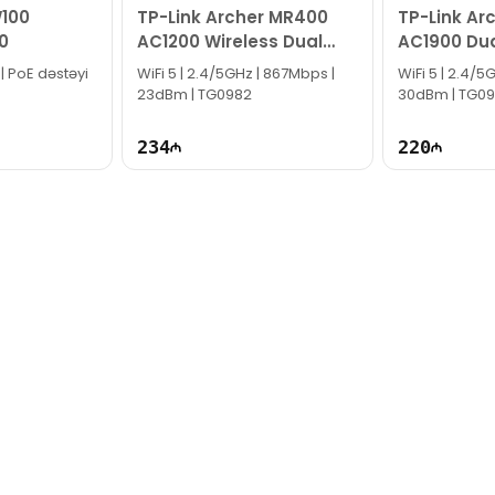
W100
TP-Link Archer MR400
TP-Link Ar
k!
0
AC1200 Wireless Dual
AC1900 Du
Band 4G LTE Router
Router
 | PoE dəstəyi
WiFi 5 | 2.4/5GHz | 867Mbps |
WiFi 5 | 2.4/5
23dBm | TG0982
30dBm | TG0
234
220