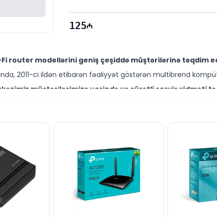
125
i router modellərini geniş çeşiddə müştərilərinə təqdim ed
da, 2011-ci ildən etibarən fəaliyyət göstərən multibrend kompüt
əzimiz müştərilərimizə yerində və sürətli servis xidməti tə
ütəxəssisləri müştərilərimiz üçün geniş çeşiddə proqram və təmir
ss Router modelini Bakıda sərfəli qiymətə NƏĞD, KÖÇÜRMƏ h
ləşir.
rend məhsullarla bağlı suallarınızı saytımız vasitəsilə bizə y
əli mütəxəssislərimiz hər gün 10:00-19:00 saatlarında aktivdir.
ss Router modeli ilə bağlı bütün suallarınızı saytımızın c
ün email ilə qeydiyyat edə və ya WhatsApp nömrəmizə mesaj gön