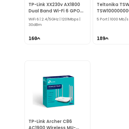
TP-Link XX230v AX1800
Teltonika TS
Bizə maraq göstərdiyiniz üçün təşəkkür ediri
Dual Band Wi-Fi 6 GPON
TSW10000000
Router
WiFi 6 | 2.4/5GHz | 1201Mbps |
5 Port | 1000 Mb/s
30dBm
160
189
TP-Link Archer C86
AC1900 Wireless MU-