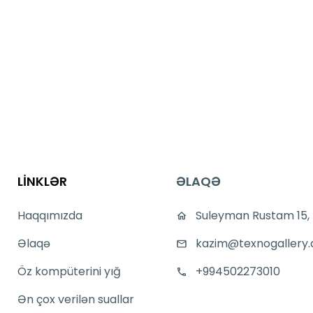
LİNKLƏR
ƏLAQƏ
Haqqımızda
Suleyman Rustam 15,
Əlaqə
kazim@texnogallery.
Öz kompüterini yığ
+994502273010
Ən çox verilən suallar