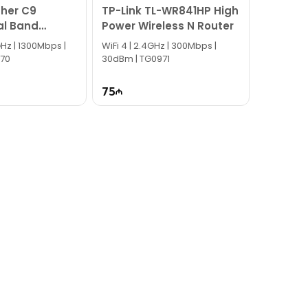
cher C9
TP-Link TL-WR841HP High
al Band
Power Wireless N Router
GHz | 1300Mbps |
WiFi 4 | 2.4GHz | 300Mbps |
970
30dBm | TG0971
75