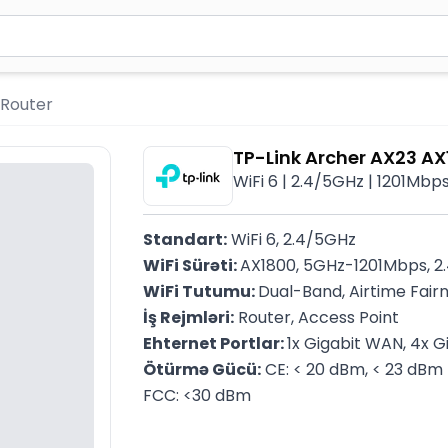
2 simvol yazın. Göndərmək üçün Enter düyməsini basın və y
Router
TP-Link Archer AX23 AX
WiFi 6 | 2.4/5GHz | 1201Mb
Standart:
 WiFi 6, 2.4/5GHz
WiFi Sürəti: 
AX1800, 5GHz-1201Mbps, 
WiFi Tutumu: 
Dual-Band, Airtime Fair
İş Rejmləri:
 Router, Access Point
Ehternet Portlar: 
1x Gigabit WAN, 4x G
Ötürmə Gücü:
 CE: < 20 dBm, < 23 dBm
FCC: <30 dBm