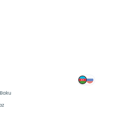
 Baku
az