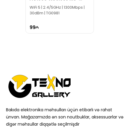
MIMO WiFi Router
WiFi 5 | 2.4/5GHz | 1300Mbps |
30dBm | TG0981
99
Bakıda elektronika məhsulları üçün etibarlı və rahat
ünvan. Mağazamızda ən son noutbuklar, aksessuarlar və
digər məhsullar diqqətlə seçilmişdir