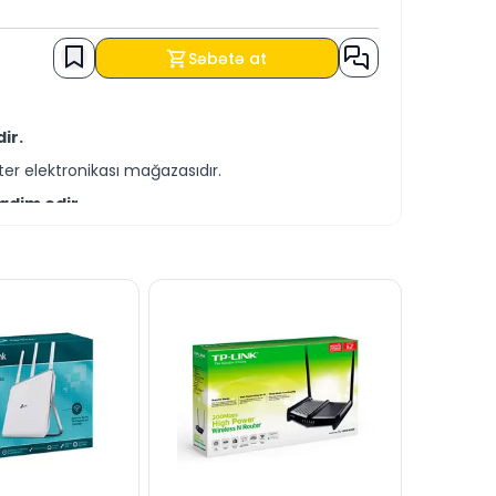
Səbətə at
ir.
er elektronikası mağazasıdır.
qdim edir.
-servis xidmətləri təqdim etməkdədir.
əmçinin KREDİT şərtləri ilə əldə edə
aza bilərsiniz.
anlı dəstək xəttində cavablandırmağa hər
dərə bilərsiniz.