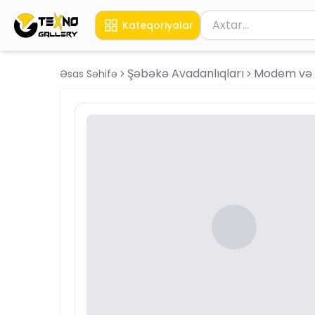
Məhsul axtar
Kateqoriyalar
Axtarış üçün ən azı 
Şəbəkə Avadanlıqları
Modem və 
Əsas Səhifə