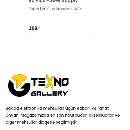
80 Plus Power Supply
700W | 80 Plus Standart | ATX
109
Bakıda elektronika məhsulları üçün etibarlı və rahat
ünvan. Mağazamızda ən son noutbuklar, aksessuarlar və
digər məhsullar diqqətlə seçilmişdir