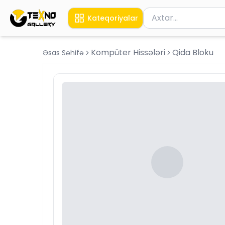
Məhsul axtar
Kateqoriyalar
Axtarış üçün ən azı 
Kompüter Hissələri
Qida Bloku
Əsas Səhifə