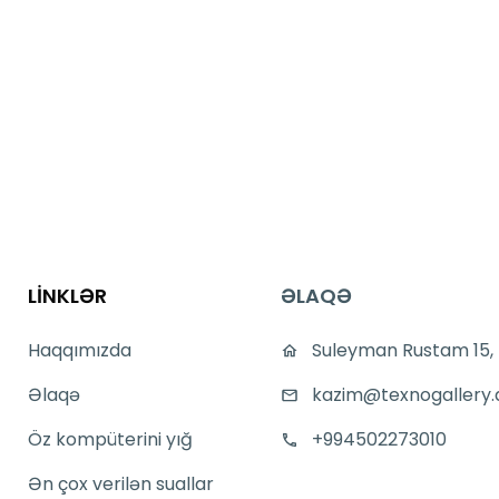
LİNKLƏR
ƏLAQƏ
Haqqımızda
Suleyman Rustam 15,
Əlaqə
kazim@texnogallery.
Öz kompüterini yığ
+994502273010
Ən çox verilən suallar