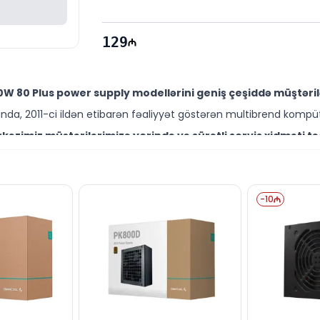
Sertifikat:
 80 PLUS
129
W 80 Plus power supply modellərini geniş çeşiddə müştəril
da, 2011-ci ildən etibarən fəaliyyət göstərən multibrend kompüt
əzimiz müştərilərimizə yerində və sürətli servis xidməti tə
ütəxəssisləri müştərilərimiz üçün geniş çeşiddə proqram və təmir
elini Bakıda sərfəli qiymətə NƏĞD, KÖÇÜRMƏ həmçinin KRED
ləşir.
-
10
rsə də digər brend məhsullarla bağlı suallarınızı saytımız va
əli mütəxəssislərimiz hər gün 10:00-19:00 saatlarında aktivdir.
eli ilə bağlı bütün suallarınızı saytımızın canlı dəstək
ün email ilə qeydiyyat edə və ya WhatsApp nömrəmizə mesaj gön
k!