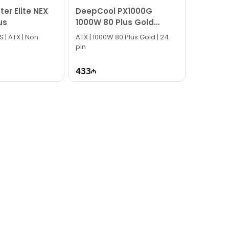
er Elite NEX
DeepCool PX1000G
us
1000W 80 Plus Gold
Power Supply
 | ATX | Non
ATX | 1000W 80 Plus Gold | 24
pin
433