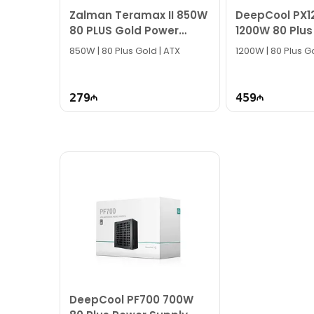
Zalman Teramax II 850W
DeepCool PX1
80 PLUS Gold Power
1200W 80 Plus
Supply
Power Supply
850W | 80 Plus Gold | ATX
1200W | 80 Plus Go
279
459
DeepCool PF700 700W