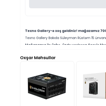
Texno Gallery-ə xoş gəldiniz! mağazamız 700
Texno Gallery Bakıda Süleyman Rüstəm 15 ünvanın
Mağazamız ilə üzbə-üzdə yerləşən Servis Mərk
Texno Gallery Servisdə Bakının ən təcrübəli İT m
Oxşar Məhsullar
Zalman MegaMax 700W 80PLUS Power Supply mod
Ünvanımız 28 Mall TM-dən 150 metr məsafədə yer
İstər 700W 80 Plus power supply modelləri istə
Seçim etməkdə məsləhətə ehtiyacınız varsa təcrüb
Zalman MegaMax 700W 80PLUS Power Supply mod
İş saatlarından kənar vaxtlarda əlaqə qurmaq üç
Bizə maraq göstərdiyiniz üçün təşəkkür ediri