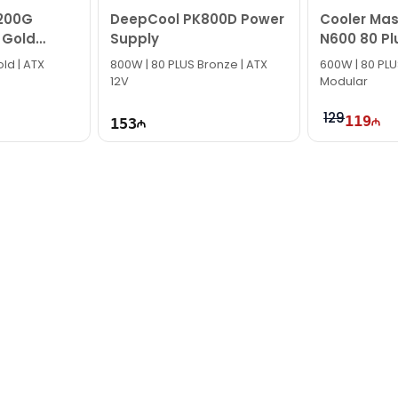
200G
DeepCool PK800D Power
Cooler Mast
 Gold
Supply
N600 80 Pl
ld | ATX
800W | 80 PLUS Bronze | ATX
600W | 80 PLUS
12V
Modular
129
119
153