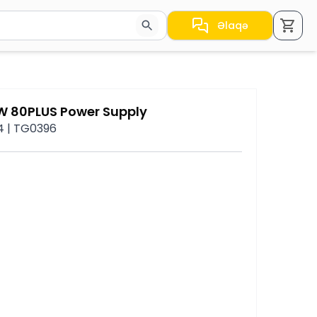
Əlaqə
a nəticələr arasında keçid etmək üçün ox düymələrindən i
 80PLUS Power Supply
 4 | TG0396