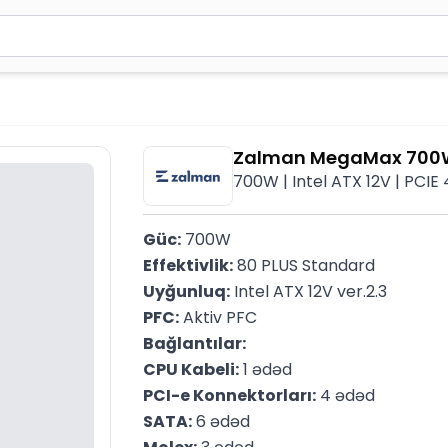
2 simvol yazın. Göndərmək üçün Enter düyməsini basın və y
Zalman MegaMax 700W
700W | Intel ATX 12V | PCIE
Güc:
 700W
Effektivlik:
 80 PLUS Standard
Uyğunluq:
 Intel ATX 12V ver.2.3
PFC:
 Aktiv PFC
Bağlantılar:
CPU Kabeli:
 1 ədəd
PCI-e Konnektorları:
 4 ədəd
SATA:
 6 ədəd
Molex:
 3 ədəd