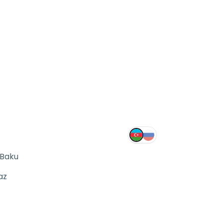
 Baku
az