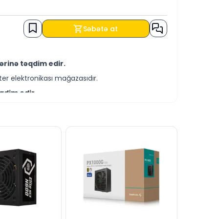
Səbətə at
ərinə təqdim edir.
er elektronikası mağazasıdır.
qdim edir.
-servis xidmətləri təqdim etməkdədir.
İT şərtləri ilə əldə edə bilərsiniz.
sitəsilə bizə yaza bilərsiniz.
 xəttində cavablandırmağa hər daim hazırıq.
dərə bilərsiniz.