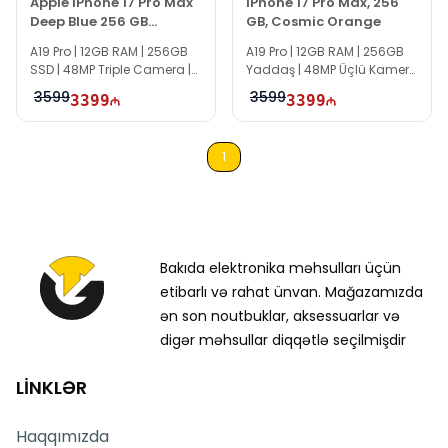
Apple iPhone 17 Pro Max
iPhone 17 Pro Max, 256
Deep Blue 256 GB
GB, Cosmic Orange
MFYP4AF/A
A19 Pro | 12GB RAM | 256GB
A19 Pro | 12GB RAM | 256GB
SSD | 48MP Triple Camera |
Yaddaş | 48MP Üçlü Kamera
6.9" Super Retina XDR OLED |
| 6.9" Super Retina XDR OLED |
3599
3599
3399
3399
120Hz
120Hz | USB-C | 5G | Cosmic
Orange | MFYN4AF/A
1
Bakıda elektronika məhsulları üçün
etibarlı və rahat ünvan. Mağazamızda
ən son noutbuklar, aksessuarlar və
digər məhsullar diqqətlə seçilmişdir
LİNKLƏR
Haqqımızda