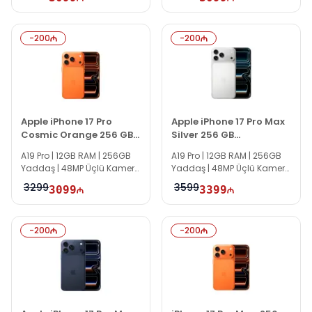
XDR OLED | 120Hz
-
200
-
200
Apple iPhone 17 Pro
Apple iPhone 17 Pro Max
Cosmic Orange 256 GB
Silver 256 GB
MG8H4ZD/A
MFYM4AF/A
A19 Pro | 12GB RAM | 256GB
A19 Pro | 12GB RAM | 256GB
Yaddaş | 48MP Üçlü Kamera
Yaddaş | 48MP Üçlü Kamera
| 6.3" Super Retina XDR OLED |
| 6.9" Super Retina XDR OLED |
3299
3599
3099
3399
120Hz
120Hz
-
200
-
200