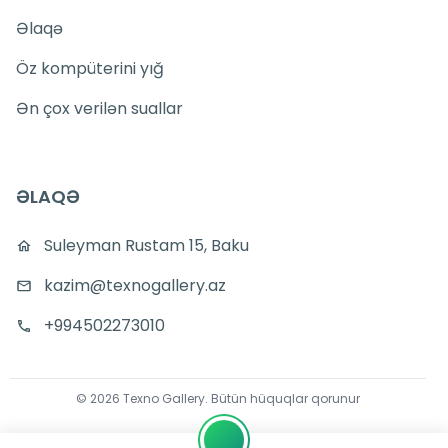
Əlaqə
Öz kompüterini yığ
Ən çox verilən suallar
ƏLAQƏ
Suleyman Rustam 15, Baku
kazim@texnogallery.az
+994502273010
©
2026
Texno Gallery
.
Bütün hüquqlar qorunur