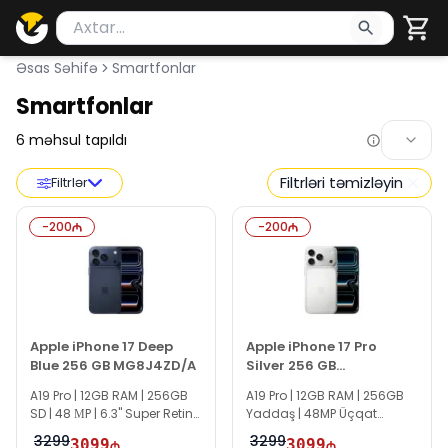
Məhsul axtar
Axtarış üçün ən azı 2 simvol yazın. Göndərmək üçü
Əsas Səhifə
Smartfonlar
Smartfonlar
6
məhsul tapıldı
Filtrləri təmizləyin
Filtrlər
-
200
-
200
Apple iPhone 17 Deep
Apple iPhone 17 Pro
Blue 256 GB MG8J4ZD/A
Silver 256 GB
MG8G4SX/A
A19 Pro | 12GB RAM | 256GB
A19 Pro | 12GB RAM | 256GB
SD | 48 МP | 6.3" Super Retina
Yaddaş | 48MP Üçqat
XDR OLED | 120 Hz
Kamera | 6.3" Super Retina
3299
3299
3099
3099