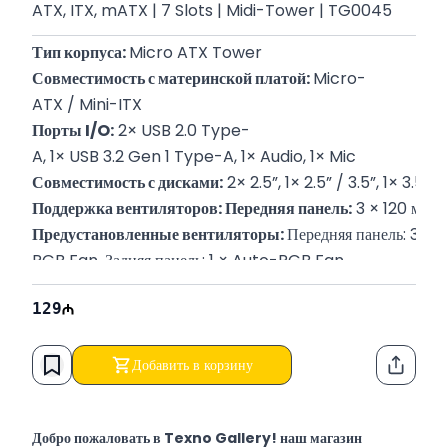
ATX, ITX, mATX | 7 Slots | Midi-Tower | TG0045
Тип корпуса: 
Micro ATX Tower
Совместимость с материнской платой: 
Micro-
ATX / Mini-ITX
Порты I/O:
 2× USB 2.0 Type-
A, 1× USB 3.2 Gen 1 Type-A, 1× Audio, 1× Mic
Совместимость с дисками:
 2× 2.5”, 1× 2.5” / 3.5”, 1× 3.5”
Поддержка вентиляторов: Передняя панель:
 3 × 120 мм, 
Предустановленные вентиляторы: 
Передняя панель: 3 × 
RGB Fan, Задняя панель: 1 × Auto-RGB Fan
Поддержка радиаторов: 
Передняя панель: 120 / 240 мм, Ве
129
Размеры (Г×Ш×В):
 388 × 200 × 423 мм (15.28 × 7.87 ×
Гарантия:
 12 месяцев
Добавить в корзину
Функци
Добро пожаловать в Texno Gallery! наш магазин