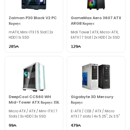
По всем вопросам, связанным с моделью Aigo DarkFlash
DK100 Black, наша служба онлайн-поддержки всегда
Zalman P30 Black V2 PC
GameMax Aero 3607 ATX
готова помочь вам.
Корпус
ARGB Корпус
Вне рабочего времени вы можете связаться с нами по
mATX, Mini-ITX | 5 Slot | 2x
Midi Tower | ATX, Micro-ATX,
электронной почте или отправить сообщение на наш номер
HDD | 1x SSD
EATX | 7 Slot | 2x HDD | 2x SSD
WhatsApp.
205
129
Благодарим вас за проявленный интерес к нам!
DeepCool CC560 WH
Gigabyte 3D Mercury
Mid-Tower ATX Корпус ПК
Корпус
Micro ATX / ATX / Mini-ITX | 7
E-ATX / CEB / ATX / Micro
Slots | 3x HDD | 3x SSD
ATX | 7 slots | 4x 5.25", 2x 3.5"
99
479