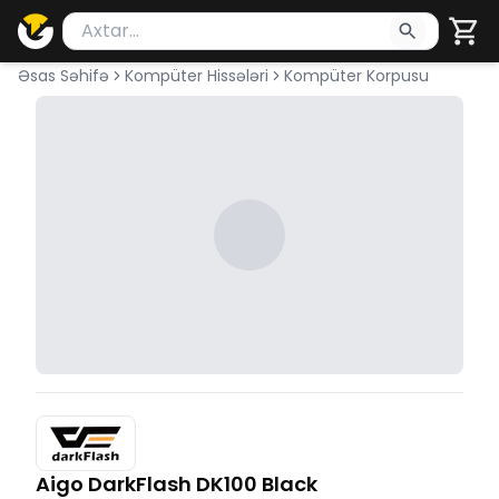
Məhsul axtar
Axtarış üçün ən azı 2 simvol yazın. Göndərmək üçü
Əsas Səhifə
Kompüter Hissələri
Kompüter Korpusu
Aigo DarkFlash DK100 Black