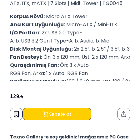
ATX, ITX, mATX | 7 Slots | Midi-Tower | TG0045
Korpus Növü:
 Micro ATX Tower
Ana Kart Uyğunluğu:
 Micro-ATX / Mini-ITX
I/O Portları:
 2x USB 2.0 Type-
A, 1x USB 3.2 Gen 1 Type-A, 1x Audio, 1x Mic
Disk Montaj Uyğunluğu:
 2x 2.5”, 1x 2.5” / 3.5”, 1x 3.5”
Fan Dəstəyi:
 Ön: 3 x 120 mm, Üst: 2 x 120 mm, Arxa: 1
Quraşdırılmış Fan:
 Ön: 3 x Auto-
RGB Fan, Arxa: 1 x Auto-RGB Fan
Radiator Dəstəyi:
 Ön: 120 / 240 mm, Üst: 120 / 240
Ölçülər (DxExH):
 388 x 200 x 423 mm (15.28 x 7.87 x 
129
Zəmanət : 
12 ay
Səbətə at
Paylaş
Texno Gallery-ə xoş gəldiniz! mağazamız PC Case