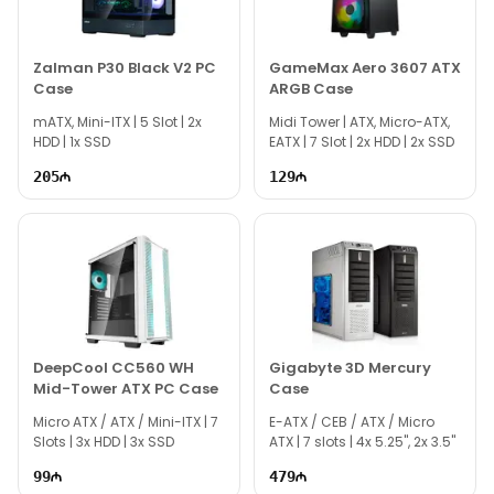
bizə yaza bilərsiniz.
Seçim etməkdə məsləhətə ehtiyacınız varsa təcrübəli
mütəxəssislərimiz hər gün 10:00-19:00 saatlarında
Zalman P30 Black V2 PC
GameMax Aero 3607 ATX
Case
ARGB Case
aktivdir.
mATX, Mini-ITX | 5 Slot | 2x
Aigo DarkFlash DK100 Black modeli ilə bağlı bütün
Midi Tower | ATX, Micro-ATX,
HDD | 1x SSD
EATX | 7 Slot | 2x HDD | 2x SSD
suallarınızı saytımızın canlı dəstək xəttində
cavablandırmağa hər daim hazırıq.
205
129
İş saatlarından kənar vaxtlarda əlaqə qurmaq üçün
email ilə qeydiyyat edə və ya WhatsApp nömrəmizə
mesaj göndərə bilərsiniz.
Bizə maraq göstərdiyiniz üçün təşəkkür edirik!
DeepCool CC560 WH
Gigabyte 3D Mercury
Mid-Tower ATX PC Case
Case
Micro ATX / ATX / Mini-ITX | 7
E-ATX / CEB / ATX / Micro
Slots | 3x HDD | 3x SSD
ATX | 7 slots | 4x 5.25", 2x 3.5"
99
479