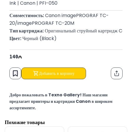
Ink | Canon | PFI-050
Совместимость:
 Canon imagePROGRAF TC-
20/imagePROGRAF TC-20M
Тип картриджа:
 Оригинальный струйный картридж Cano
Цвет:
 Черный (Black)
140
Добавить в корзину
Функци
Добро пожаловать в Texno Gallery! Наш магазин
предлагает принтеры и картриджи Canon в широком
ассортименте.
Texno Gallery — мультибрендовый магазин компьютерной
Похожие товары
электроники в Баку по адресу Сулеймана Рустама 15,
работающий с 2011 года.