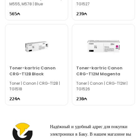
M555, M578 | Blue
TG1527
Вне рабочего времени вы можете связаться с нами по email
565
239
или написать на наш номер WhatsApp.
Благодарим вас за интерес к нам!
Toner-kartric Canon
Toner-kartric Canon
CRG-T12B Black
CRG-T12M Magenta
Toner | Canon | CRG-T12B |
Toner | Canon | CRG-T12M |
TG1518
TG1526
224
230
Надёжный и удобный адрес для покупки
электроники в Баку. В нашем магазине вы