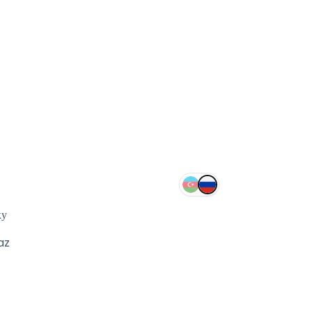
ку
az