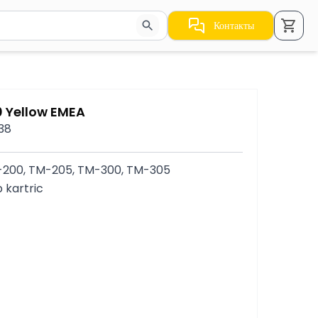
Контакты
стрелки для навигации по результатам.
0 Yellow EMEA
538
200, TM-205, TM-300, TM-305
 kartric