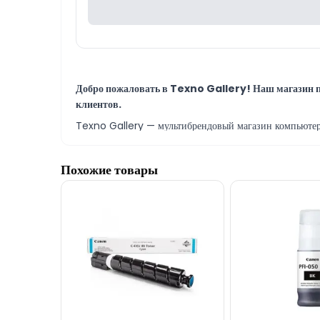
Добро пожаловать в Texno Gallery! Наш магазин п
клиентов.
Texno Gallery — мультибрендовый магазин компьютерно
Наш сервисный центр, расположенный напротив мага
Похожие товары
В сервисном центре Texno Gallery работают одни из
Картридж с чернилами Canon Ink Tank PFI-320 
также в КРЕДИТ.
Наш адрес находится всего в 150 метрах от ТЦ 28 Mall.
По всем вопросам, связанным с чернильными картри
Если вам нужна помощь с выбором, наши опытные спец
Мы всегда готовы ответить на все ваши вопросы, с
Вне рабочих часов вы можете оставить обращение по 