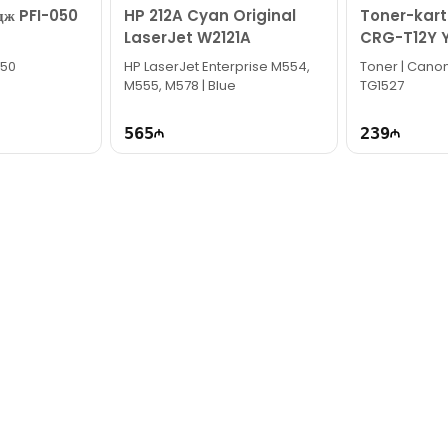
ж PFI-050
HP 212A Cyan Original
Toner-kart
LaserJet W2121A
CRG-T12Y 
050
HP LaserJet Enterprise M554,
Toner | Canon
M555, M578 | Blue
TG1527
565
239