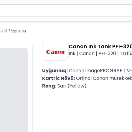
вола для поиска. Нажмите Enter для отправки или используйте 
и И Чернила
Canon Ink Tank PFI-32
Ink | Canon | PFI-320 | TG1
Uyğunluq:
 Canon imagePROGRAF TM-
Kartric Növü:
 Orijinal Canon mürəkkəb
Rəng:
 Sarı (Yellow)