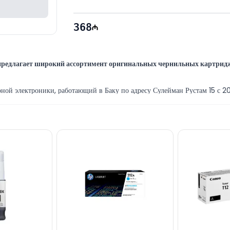
368
редлагает широкий ассортимент оригинальных чернильных картрид
й электроники, работающий в Баку по адресу Сулейман Рустам 15 с 201
зина, предоставляет клиентам оперативное и качественное сервисное
 самых опытных ИТ-специалистов Баку, предоставляющих широкий спект
Yellow EMEA вы можете приобрести в Баку по выгодной цене з
джами и расходными материалами Canon, а также другой брендовой п
иалисты готовы помочь ежедневно с 10:00 до 19:00.
вязанные с моделью Canon Ink Tank PFI-320 Yellow EMEA, через он
электронной почте или написать на наш номер WhatsApp.