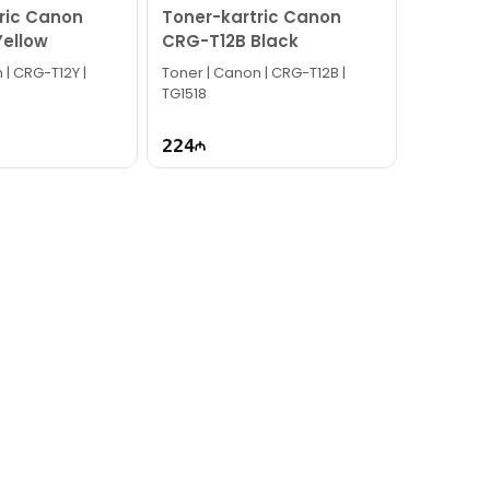
ric Canon
Toner-kartric Canon
Yellow
CRG-T12B Black
 | CRG-T12Y |
Toner | Canon | CRG-T12B |
TG1518
224