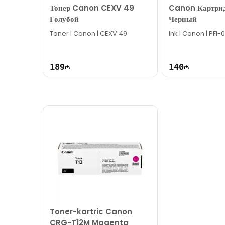
Тонер Canon CEXV 49
Canon Картрид
Благодарим вас за интерес к нашей компании!
Голубой
Черный
Toner | Canon | CEXV 49
Ink | Canon | PFI-
189
140
Toner-kartric Canon
CRG-T12M Magenta