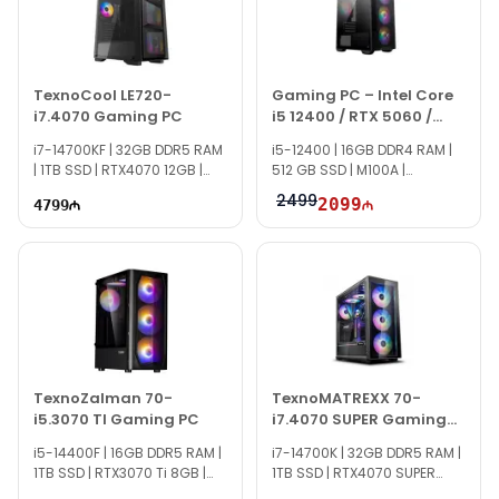
Мы всегда готовы ответить на все вопросы по данной
модели через онлайн-чат на сайте.
Вне рабочего времени вы можете связаться с нами по email
TexnoCool LE720-
Gaming PC – Intel Core
или написать на WhatsApp.
i7.4070 Gaming PC
i5 12400 / RTX 5060 /
16GB / 512GB
Спасибо за интерес к нашей продукции!
i7-14700KF | 32GB DDR5 RAM
i5-12400 | 16GB DDR4 RAM |
| 1TB SSD | RTX4070 12GB |
512 GB SSD | M100A |
800W | TG1285
RTX5060 8GB |
2499
2099
4799
TexnoZalman 70-
TexnoMATREXX 70-
i5.3070 TI Gaming PC
i7.4070 SUPER Gaming
PC
i5-14400F | 16GB DDR5 RAM |
i7-14700K | 32GB DDR5 RAM |
1TB SSD | RTX3070 Ti 8GB |
1TB SSD | RTX4070 SUPER
800W | TG2701
12GB | 1000W | TG1572