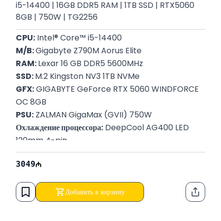
i5-14400 | 16GB DDR5 RAM | 1TB SSD | RTX5060
8GB | 750W | TG2256
CPU:
 Intel® Core™ i5-14400
M/B: 
Gigabyte Z790M Aorus Elite
RAM: 
Lexar 16 GB DDR5 5600MHz
SSD: 
M.2 Kingston NV3 1TB NVMe
GFX:
 GIGABYTE GeForce RTX 5060 WINDFORCE 
OC 8GB
PSU:
 ZALMAN GigaMax (GVII) 750W
Охлаждение процессора:
 DeepCool AG400 LED 
120mm 4-pin
Корпус: 
DeepCool Matrexx 55 V3 ADD-RGB 3F 
3049
(435×210×478 мм)
Гарантия:
 12 месяцев
Добавить в корзину
Функци