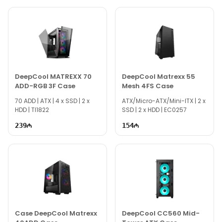
DeepCool MATREXX 70
DeepCool Matrexx 55
ADD-RGB 3F Case
Mesh 4FS Case
70 ADD | ATX | 4 x SSD | 2 x
ATX/Micro-ATX/Mini-ITX | 2 x
HDD | TI1822
SSD | 2 x HDD | EC0257
239
154
Case DeepCool Matrexx
DeepCool CC560 Mid-