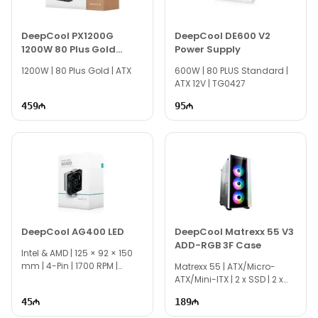
DeepCool PX1200G
DeepCool DE600 V2
1200W 80 Plus Gold
Power Supply
Power Supply
1200W | 80 Plus Gold | ATX
600W | 80 PLUS Standard |
ATX 12V | TG0427
459
95
DeepCool AG400 LED
DeepCool Matrexx 55 V3
ADD-RGB 3F Case
Intel & AMD | 125 × 92 × 150
mm | 4-Pin | 1700 RPM |
Matrexx 55 | ATX/Micro-
TG0090
ATX/Mini-ITX | 2 x SSD | 2 x
HDD | EC0067
45
189