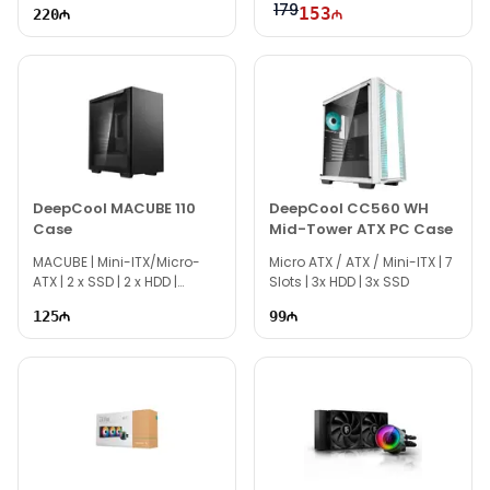
179
153
220
DeepCool MACUBE 110
DeepCool CC560 WH
Case
Mid-Tower ATX PC Case
MACUBE | Mini-ITX/Micro-
Micro ATX / ATX / Mini-ITX | 7
ATX | 2 x SSD | 2 x HDD |
Slots | 3x HDD | 3x SSD
TG0207
125
99