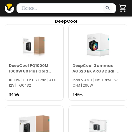
Поиск товаров
Введите минимум 2 символа для поиска. Нажмите Enter 
DeepCool
DeepCool PQ1000M
DeepCool Gammax
1000W 80 Plus Gold
AG620 BK ARGB Dual-
Power Supply
Tower CPU Cooler
1000W | 80 PLUS Gold | ATX
Intel & AMD | 1850 RPM | 67
12V | TG0432
CFM | 260W
345
140