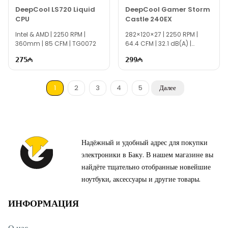
DeepCool LS720 Liquid
DeepCool Gamer Storm
CPU
Castle 240EX
Intel & AMD | 2250 RPM |
282×120×27 | 2250 RPM |
360mm | 85 CFM | TG0072
64.4 CFM | 32.1 dB(A) |
TG0066
275
299
1
2
3
4
5
Далее
Надёжный и удобный адрес для покупки
электроники в Баку. В нашем магазине вы
найдёте тщательно отобранные новейшие
ноутбуки, аксессуары и другие товары.
ИНФОРМАЦИЯ