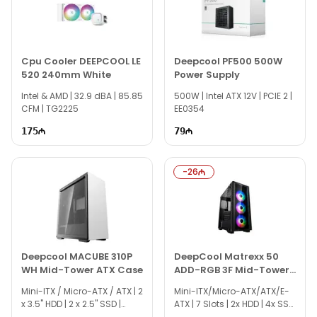
Cpu Cooler DEEPCOOL LE
Deepcool PF500 500W
520 240mm White
Power Supply
Intel & AMD | 32.9 dBA | 85.85
500W | Intel ATX 12V | PCIE 2 |
CFM | TG2225
EE0354
175
79
-
26
Deepcool MACUBE 310P
DeepCool Matrexx 50
WH Mid-Tower ATX Case
ADD-RGB 3F Mid-Tower
Case
Mini-ITX / Micro-ATX / ATX | 2
Mini-ITX/Micro-ATX/ATX/E-
x 3.5" HDD | 2 x 2.5" SSD |
ATX | 7 Slots | 2x HDD | 4x SSD
CI0097
| TG0048