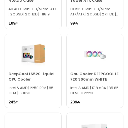
40ADD Case
Tower ATX Case
40 ADD | Mini-ITX/Micro-ATX
CC560 | Mini-ITX/Micro-
| 2 x SSD | 2 x HDD | TI1819
ATX/ATX | 2 x SSD | 2 x HDD |
TI1820
109
99
DeepCool LS520 Liquid
Cpu Cooler DEEPCOOL LE
CPU Cooler
720 360mm WHITE
Intel & AMD | 2250 RPM | 85
Intel & AMD | 17.8 dBA | 85.85
CFM | IS0023
CFM | TG2223
245
239