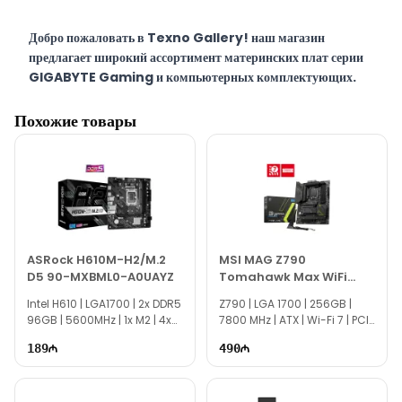
Добро пожаловать в Texno Gallery! наш магазин
предлагает широкий ассортимент материнских плат серии
GIGABYTE Gaming и компьютерных комплектующих.
Texno Gallery — мультибрендовый магазин компьютерной
Похожие товары
электроники, работающий с 2011 года по адресу Баку,
Сулейман Рустам 15.
Наш сервисный центр, расположенный напротив магазина,
предоставляет клиентам быстрый и качественный сервис
на месте.
В Texno Gallery работают опытные IT-специалисты,
предлагающие услуги по сборке, диагностике и ремонту
ASRock H610M-H2/M.2
MSI MAG Z790
компьютеров.
D5 90-MXBML0-A0UAYZ
Tomahawk Max WiFi
DDR5 Материнская Плата
Материнскую плату GIGABYTE B760M GAMING WIFI
Intel H610 | LGA1700 | 2x DDR5
Z790 | LGA 1700​ | 256GB |
96GB | 5600MHz | 1x M2 | 4x
7800 MHz | ATX | Wi-Fi 7 | PCIe
PLUS DDR5 вы можете приобрести в Баку по выгодной цене
SATA | Micro ATX
5.0
за НАЛИЧНЫЕ, ПЕРЕВОДОМ, а также в КРЕДИТ.
189
490
Наш адрес находится в 150 метрах от ТЦ 28 Mall.
По вопросам материнских плат GIGABYTE Gaming и