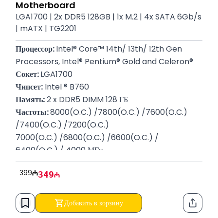
Motherboard
LGA1700 | 2x DDR5 128GB | 1x M.2 | 4x SATA 6Gb/s
| mATX | TG2201
Процессор: 
Intel® Core™ 14th/ 13th/ 12th Gen 
Processors, Intel® Pentium® Gold and Celeron®
Сокет: 
LGA1700
Чипсет:
 Intel ® B760
Память:
 2 x DDR5 DIMM 128 ГБ
Частоты: 
8000(O.C.) /7800(O.C.) /7600(O.C.) 
/7400(O.C.) /7200(O.C.)
7000(O.C.) /6800(O.C.) /6600(O.C.) / 
6400(O.C.) / 4000 МГц
Накопители:
 1 x M.2, 4 x SATA 6 Гбит/с
399
349
Слоты:
 1 x PCIe x16 | 1 x PCIe 3.0 x1 | 1x PCIe 4.0 x16
BIOS:
 1 x 128 Мбит flash
Форм-фактор: 
mATX | 24.4см x 22.5см
Добавить в корзину
Функци
Гарантия:
 12 месяцев