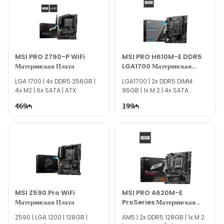
других компьютерных комплектующих вы можете
связаться с нами через сайт.
Если вам нужна помощь в выборе, наши специалисты
доступны ежедневно с 10:00 до 19:00.
MSI PRO Z790-P WiFi
MSI PRO H610M-E DDR5
Благодарим вас за интерес к Texno Gallery!
Материнская Плата
LGA1700 Материнская
Плата
LGA 1700​ | 4x DDR5 256GB |
LGA1700 | 2x DDR5 DIMM
4x M2 | 6x SATA | ATX
96GB | 1x M.2 | 4x SATA
6Gb/s | mATX
469
199
MSI Z590 Pro WiFi
MSI PRO A620M-E
Материнская Плата
ProSeries Материнская
Плата
Z590 | LGA 1200​ | 128GB |
AM5 | 2x DDR5 128GB | 1x M.2