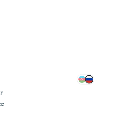
ку
az