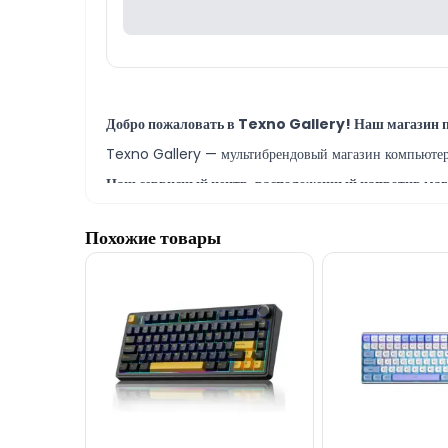
Добро пожаловать в Texno Gallery! Наш магазин п
Texno Gallery — мультибрендовый магазин компьютерно
Наш сервисный центр, расположенный напротив мага
В сервисном центре Texno Gallery работают одни из
Похожие товары
Модель Gigabyte K6800 Keyboard вы можете при
Наш адрес находится всего в 150 метрах от торгового ц
По всем вопросам как по моделям клавиатур, так и 
Если вам нужна помощь с выбором, наши опытные спец
Мы всегда готовы ответить на все ваши вопросы, 
Вне рабочего времени вы можете оставить заявку по э
Благодарим вас за проявленный интерес к нашей ко