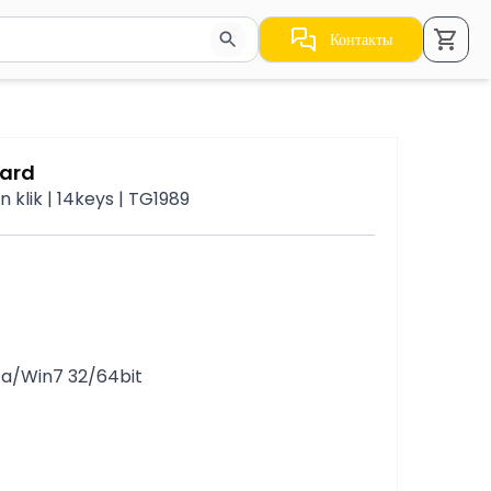
Контакты
стрелки для навигации по результатам.
ard
 klik | 14keys | TG1989
ta/Win7 32/64bit