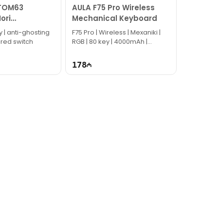
TOM63
AULA F75 Pro Wireless
ori
Mechanical Keyboard
l Keyboard
y | anti-ghosting
F75 Pro | Wireless | Mexaniki |
e
 red switch
RGB | 80 key | 4000mAh |
EC1078
178