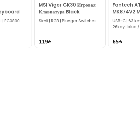
MSI Vigor GK30 Игровая
Fantech A
eyboard
Клавиатура Black
MK874V2 M
Mechanica
ki | EC0890
Simli | RGB | Plunger Switches
USB-C | 63 ke
White / Blu
26key | blue /
119
65