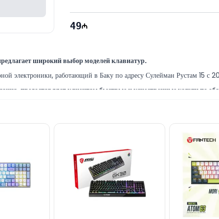
49
редлагает широкий выбор моделей клавиатур.
й электроники, работающий в Баку по адресу Сулейман Рустам 15 с 201
зина, предоставляет клиентам быстрые и качественные услуги по об
 самых опытных ИТ-специалистов Баку, предоставляющие широкий спект
обрести в Баку по выгодной цене за НАЛИЧНЫЙ РАСЧЕТ, БАНКО
ентра 28 Mall.
по другим компьютерным аксессуарам, вы можете связаться с нами чер
иалисты готовы помочь вам ежедневно с 10:00 до 19:00.
связанные с моделью Gigabyte K6800 Keyboard, через онлайн-подде
лектронной почте или написать нам в WhatsApp.
мпании!