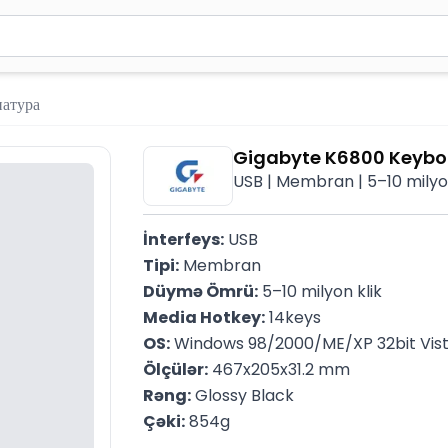
вола для поиска. Нажмите Enter для отправки или используйте 
иатура
Gigabyte K6800 Keybo
USB | Membran | 5–10 milyon
İnterfeys:
 USB
Tipi:
 Membran
Düymə Ömrü:
 5–10 milyon klik
Media Hotkey:
 14keys
OS:
 Windows 98/2000/ME/XP 32bit Vis
Ölçülər:
 467x205x31.2 mm
Rəng:
 Glossy Black
Çəki:
 854g