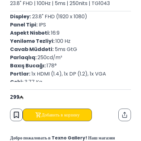
23.8" FHD | 100Hz | 5ms | 250nits | TG1043
Displey:
 23.8" FHD (1920 x 1080)
Panel Tipi:
 IPS
Aspekt Nisbəti: 
16:9
Yeniləmə Tezliyi: 
100 Hz
Cavab Müddəti:
 5ms GtG
Parlaqlıq: 
250cd/m²
Baxış Bucağı: 
178°
Portlar:
 1x HDMI (1.4), 1x DP (1.2), 1x VGA
Çəki:
 3.77 Kq
P/N:
 9U5J5UT
299
Zəmanət:
 12 Ay
Добавить в корзину
Функци
Добро пожаловать в Texno Gallery! Наш магазин