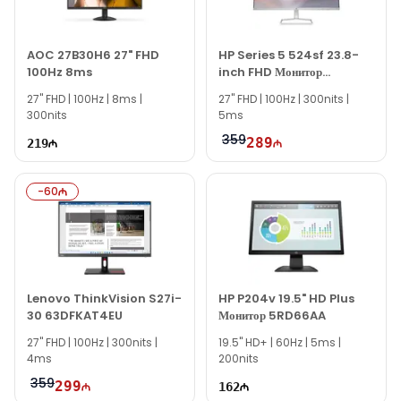
компьютерной технике, вы можете связаться с нами через
наш сайт.
Если вам нужна помощь с выбором, наши опытные
AOC 27B30H6 27" FHD
HP Series 5 524sf 23.8-
100Hz 8ms
inch FHD Монитор
специалисты готовы помочь вам ежедневно с 10:00 до 19:00.
94C17AA
27" FHD | 100Hz | 8ms |
Благодарим вас за проявленный интерес к нашей
27'' FHD | 100Hz | 300nits |
300nits
5ms
компании!
359
289
219
-
60
Lenovo ThinkVision S27i-
HP P204v 19.5" HD Plus
30 63DFKAT4EU
Монитор 5RD66AA
27" FHD | 100Hz | 300nits |
19.5'' HD+ | 60Hz | 5ms |
4ms
200nits
359
299
162