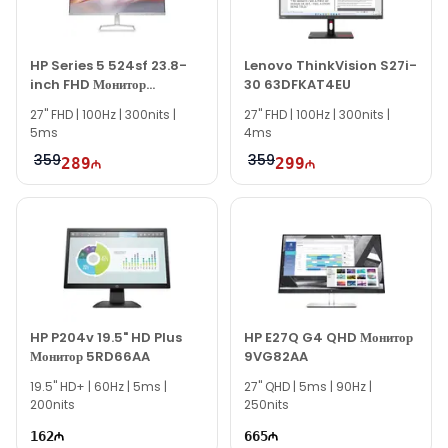
специалисты доступны каждый день с 10:00 до 19:00.
Мы всегда готовы ответить на все ваши вопросы по модели
HP Series 5 524sf 23.8-
Lenovo ThinkVision S27i-
HP Series 5 524sf FHD Monitor 94C17E9 в онлайн-чате
inch FHD Монитор
30 63DFKAT4EU
на нашем сайте.
94C17AA
27'' FHD | 100Hz | 300nits |
27" FHD | 100Hz | 300nits |
Вне рабочего времени вы можете связаться с нами по email
5ms
4ms
или написать на наш номер WhatsApp.
359
359
289
299
Благодарим вас за интерес к нам!
HP P204v 19.5" HD Plus
HP E27Q G4 QHD Монитор
Монитор 5RD66AA
9VG82AA
19.5'' HD+ | 60Hz | 5ms |
27'' QHD | 5ms | 90Hz |
200nits
250nits
162
665