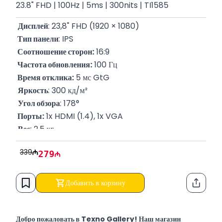
23.8" FHD | 100Hz | 5ms | 300nits | TI1585
Дисплей
: 23,8" FHD (1920 × 1080)
 Тип панели
: IPS
 Соотношение сторон:
 16:9
 Частота обновления:
 100 Гц
 Время отклика:
 5 мс GtG
Яркость
: 300 кд/м²
Угол обзора
: 178°
 Порты:
 1x HDMI (1.4), 1x VGA
Вес
: 2,5 кг
 P/N:
 4C17E9
339
279
Гарантия
: 12 месяцев
Добавить в корзину
Функци
Добро пожаловать в Texno Gallery! Наш магазин