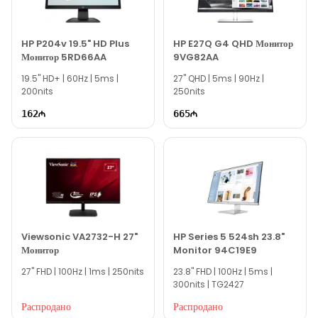
наш сайт.
Если вам нужна помощь с выбором, наши опытные
специалисты готовы помочь вам ежедневно с 10:00 до 19:00.
HP P204v 19.5" HD Plus
HP E27Q G4 QHD Монитор
Монитор 5RD66AA
9VG82AA
Благодарим вас за проявленный интерес к нашей
19.5'' HD+ | 60Hz | 5ms |
компании!
27'' QHD | 5ms | 90Hz |
200nits
250nits
162
665
Viewsonic VA2732-H 27"
HP Series 5 524sh 23.8"
Монитор
Monitor 94C19E9
27'' FHD | 100Hz | 1ms | 250nits
23.8'' FHD | 100Hz | 5ms |
300nits | TG2427
Распродано
Распродано