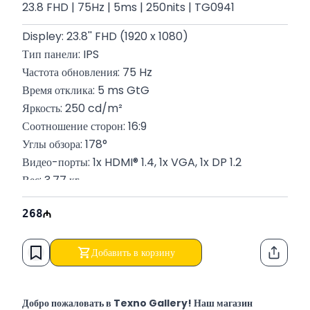
23.8 FHD | 75Hz | 5ms | 250nits | TG0941
Displey: 23.8'' FHD (1920 x 1080)
Тип панели: IPS
Частота обновления: 75 Hz
Время отклика: 5 ms GtG
Яркость: 250 cd/m²
Соотношение сторон: 16:9
Углы обзора: 178°
Видео-порты: 1x HDMI® 1.4, 1x VGA, 1x DP 1.2
Вес: 3.77 кг
P/N: 65P56AA
268
Гарантия: 12 месяцев
Добавить в корзину
Функци
Добро пожаловать в Texno Gallery! Наш магазин