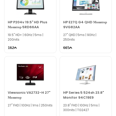
компьютерной технике, вы можете связаться с нами через
наш сайт.
Если вам нужна помощь с выбором, наши опытные
специалисты готовы помочь вам ежедневно с 10:00 до 19:00.
HP P204v 19.5" HD Plus
HP E27Q G4 QHD Монитор
Монитор 5RD66AA
9VG82AA
Мы всегда готовы ответить на все ваши вопросы,
19.5'' HD+ | 60Hz | 5ms |
связанные с моделью ASUS ProArt PA279CRV
27'' QHD | 5ms | 90Hz |
200nits
250nits
Professional Monitor 90LM08E0-B01K70, через
онлайн-поддержку на нашем сайте.
162
665
Вне рабочего времени вы можете оставить заявку по
электронной почте или написать нам в WhatsApp.
Благодарим вас за проявленный интерес к нашей
компании!
Viewsonic VA2732-H 27"
HP Series 5 524sh 23.8"
Монитор
Monitor 94C19E9
27'' FHD | 100Hz | 1ms | 250nits
23.8'' FHD | 100Hz | 5ms |
300nits | TG2427