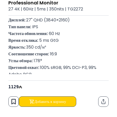
Professional Monitor
27 4K | 60Hz | 5ms | 350nits | TG2272
Дисплей: 
27" QHD (3840×2160)
Тип панели:
 IPS
Частота обновления:
 60 Hz
Время отклика:
 5 ms GtG
Яркость: 
350 cd/м²
Соотношение сторон:
 16:9
Углы обзора:
 178°
Цветовой охват: 
100% sRGB, 99% DCI-P3, 99% 
Adobe RGB
Видео-порты:
 2× HDMI, 2× DP, 3× USB 3.2 Gen 1 
1129
Type-A, 1× USB 3.2 Gen 1 Type-C, 1× USB-C (DP 
Alt Mode, 96W Power Delivery)
Акустическая система: 
Есть (2W × 2)
Добавить в корзину
Функци
Вес:
 5.7 кг
P/N:
 90LM08E0-B01K70