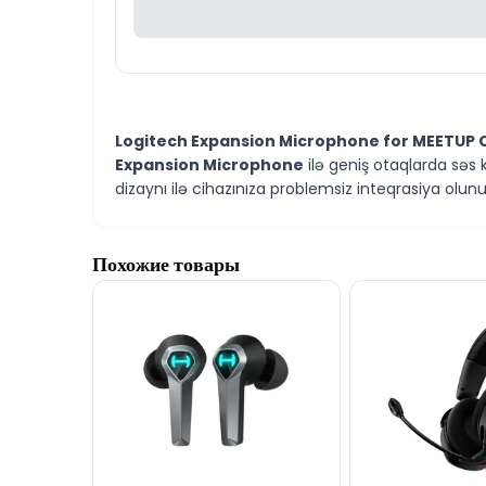
Logitech Expansion Microphone for MEETUP
Expansion Microphone
ilə geniş otaqlarda səs
dizaynı ilə cihazınıza problemsiz inteqrasiya olunu
Bu əlavə mikrofon, MEETUP kamerası ilə istifadə 
məhsulunu TexnoGallery mağazasında sərfəli qiym
Похожие товары
Logitech Expansion Microphone, Logitech MEETUP
MEETUP əlavə mikrofon, Logitech MEETUP audio, 