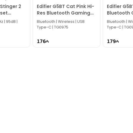
Stinger 2
Edifier G5BT Cat Pink Hi-
Edifier G5
set
Res Bluetooth Gaming
Bluetooth
Headset
Headset
z | 95dB |
Bluetooth | Wireless | USB
Bluetooth | Wi
Type-C | TG0975
Type-C | TG0
176
179