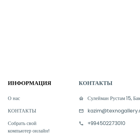
ИНФОРМАЦИЯ
КОНТАКТЫ
О нас
Сулейман Рустам 15, Ба
КОНТАКТЫ
kazim@texnogallery.
Собрать свой
+994502273010
компьютер онлайн!