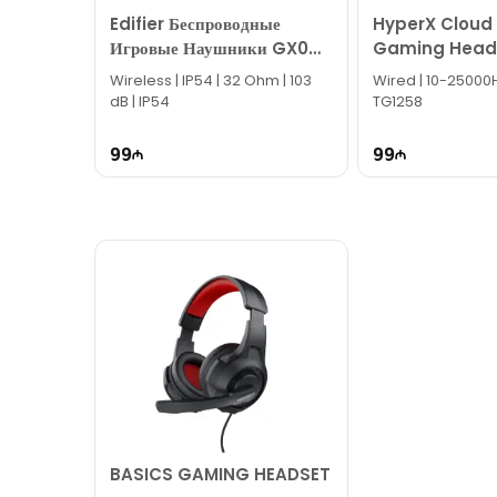
Edifier Беспроводные
HyperX Cloud 
Игровые Наушники GX04
Gaming Head
HECATE
683L9AA
Wireless | IP54 | 32 Ohm | 103
Wired | 10-25000H
dB | IP54
TG1258
99
99
BASICS GAMING HEADSET