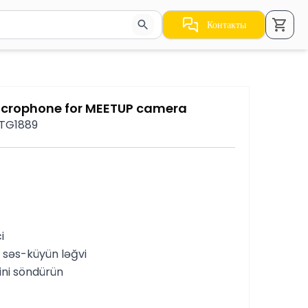
Контакты
стрелки для навигации по результатам.
icrophone for MEETUP camera
 TG1889
i
, səs-küyün ləğvi
ini söndürün