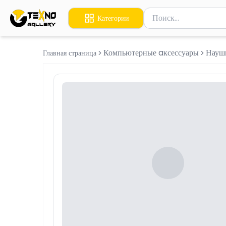
Поиск товаров
Категории
Введите минимум 2 сим
Компьютерные aксессуары
Науш
Главная страница