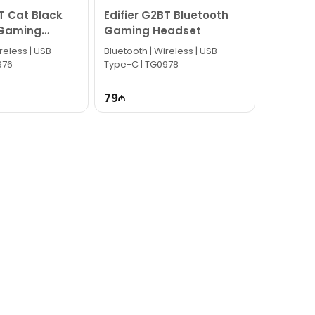
BT Cat Black
Edifier G2BT Bluetooth
 Gaming
Gaming Headset
reless | USB
Bluetooth | Wireless | USB
976
Type-C | TG0978
79