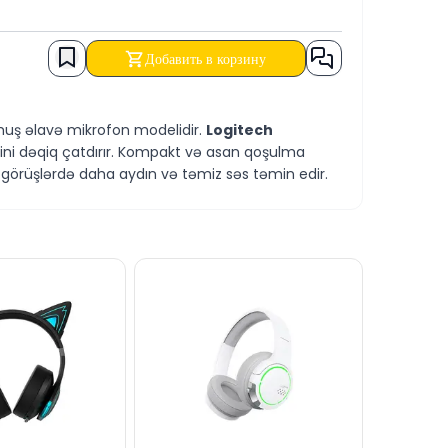
Добавить в корзину
uş əlavə mikrofon modelidir.
Logitech
ini dəqiq çatdırır. Kompakt və asan qoşulma
ə görüşlərdə daha aydın və təmiz səs təmin edir.
sion Microphone for MEETUP Camera
əm də köçürmə yolu ilə əldə edə bilərsiniz.
MEETUP almaq, Logitech MEETUP Bakıda, Logitech