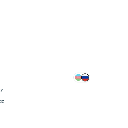
ку
az