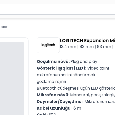
вола для поиска. Нажмите Enter для отправки или используйте 
ники
LOGITECH Expansion M
13.4 mm | 83 mm | 83 mm |
Qoşulma növü: 
Plug and play
Göstərici İşıqları (LED):
 Video axını
mikrofonun səsini söndürmək
gözləmə rejimi
Bluetooth cütləşməsi üçün LED göstəric
Mikrofon növü: 
Monaural, genişzolaqlı
Düymələr/Dəyişdirici
: Mikrofonun səs
Kabel uzunluğu
 : 6 m
Çəki:
 302