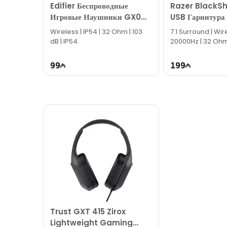
Edifier Беспроводные
Razer BlackSh
Игровые Наушники GX04
USB Гарнитура
HECATE
RZ04-0457010
Wireless | IP54 | 32 Ohm | 103
7.1 Surround | Wir
dB | IP54
20000Hz | 32 Ohm
99
199
Trust GXT 415 Zirox
Lightweight Gaming