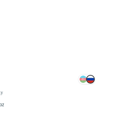
ку
az