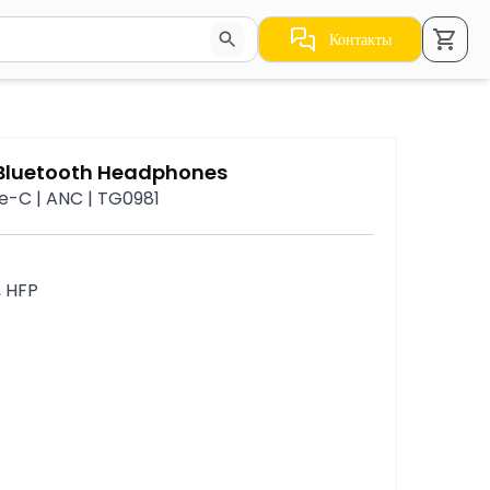
Контакты
стрелки для навигации по результатам.
 Bluetooth Headphones
pe-C | ANC | TG0981
, HFP