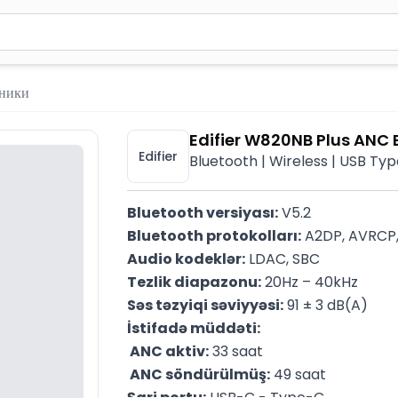
вола для поиска. Нажмите Enter для отправки или используйте 
ники
Edifier W820NB Plus ANC
Edifier
Bluetooth | Wireless | USB Ty
Bluetooth versiyası:
 V5.2
Bluetooth protokolları:
 A2DP, AVRCP
Audio kodeklər:
 LDAC, SBC
Tezlik diapazonu:
 20Hz – 40kHz
Səs təzyiqi səviyyəsi:
 91 ± 3 dB(A)
İstifadə müddəti:
 ANC aktiv:
 33 saat
 ANC söndürülmüş:
 49 saat
Şarj portu:
 USB-C - Type-C