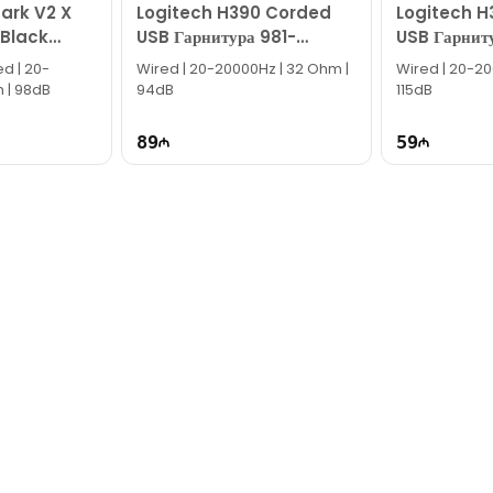
ark V2 X
Logitech H390 Corded
Logitech H
 Black
USB Гарнитура 981-
USB Гарнит
0-R3M1
000406
000475
ed | 20-
Wired | 20-20000Hz | 32 Ohm |
Wired | 20-20
 | 98dB
94dB
115dB
89
59