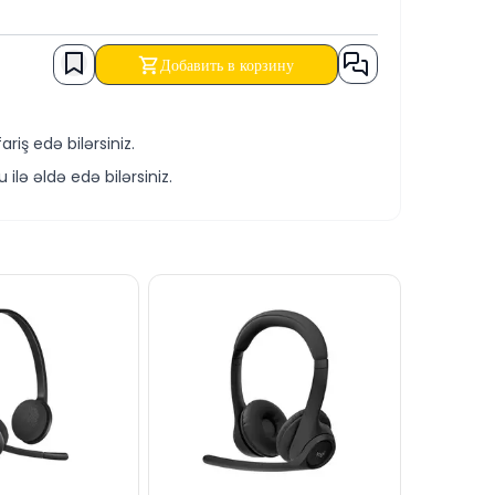
Добавить в корзину
iş edə bilərsiniz.
ə əldə edə bilərsiniz.