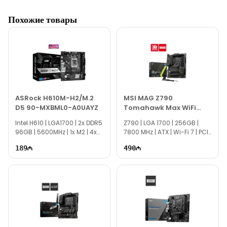
Texno Gallery — мультибрендовый магазин компьютерной
Похожие товары
электроники, работающий с 2011 года по адресу: Баку, улица
Сулеймана Рустама, 15.
Наш сервисный центр, расположенный напротив магазина,
обеспечивает клиентов быстрым и качественным
обслуживанием.
Опытные IT-специалисты Texno Gallery предоставляют
услуги по сборке, диагностике и ремонту компьютеров.
ASRock H610M-H2/M.2
MSI MAG Z790
D5 90-MXBML0-A0UAYZ
Tomahawk Max WiFi
MSI B450I Gaming Plus вы можете приобрести в Баку по
DDR5 Материнская Плата
выгодной цене за НАЛИЧНЫЕ, ПЕРЕВОДОМ, а также в
Intel H610 | LGA1700 | 2x DDR5
Z790 | LGA 1700​ | 256GB |
96GB | 5600MHz | 1x M2 | 4x
7800 MHz | ATX | Wi-Fi 7 | PCIe
КРЕДИТ.
SATA | Micro ATX
5.0
189
Наш адрес находится в 150 метрах от торгового центра 28
490
Mall.
По вопросам материнских плат MSI AM4 и других
комплектующих вы можете связаться с нами через сайт.
Если вам нужна помощь в выборе, наши специалисты
доступны ежедневно с 10:00 до 19:00.