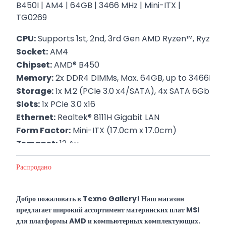
B450I | AM4​ | 64GB | 3466 MHz | Mini-ITX |
TG0269
CPU:
 Supports 1st, 2nd, 3rd Gen AMD Ryzen™, Ryze
Socket:
 AM4
Chipset:
 AMD® B450
Memory:
 2x DDR4 DIMMs, Max. 64GB, up to 3466MHz
Storage:
 1x M.2 (PCIe 3.0 x4/SATA), 4x SATA 6Gb/s, R
Slots:
 1x PCIe 3.0 x16
Ethernet:
 Realtek® 8111H Gigabit LAN
Form Factor:
 Mini-ITX (17.0cm x 17.0cm)
Zəmanət:
 12 Ay
Распродано
Добро пожаловать в Texno Gallery! Наш магазин
предлагает широкий ассортимент материнских плат MSI
для платформы AMD и компьютерных комплектующих.