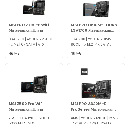
сайт.
Если вам нужна помощь в выборе, наши специалисты
доступны ежедневно с 10:00–19:00.
MSI PRO Z790-P WiFi
MSI PRO H610M-E DDR5
По всем вопросам модели MSI B560M PRO-E наша служба
Материнская Плата
LGA1700 Материнская
онлайн-поддержки всегда готова помочь.
Плата
LGA 1700​ | 4x DDR5 256GB |
LGA1700 | 2x DDR5 DIMM
Благодарим вас за интерес к Texno Gallery!
4x M2 | 6x SATA | ATX
96GB | 1x M.2 | 4x SATA
6Gb/s | mATX
469
199
MSI Z590 Pro WiFi
MSI PRO A620M-E
Материнская Плата
ProSeries Материнская
Плата
Z590 | LGA 1200​ | 128GB |
AM5 | 2x DDR5 128GB | 1x M.2
5333 MHz | ATX
| 4x SATA 6Gb/s | mATX