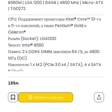
B560M | LGA 1200​ | 64GB | 4800 MHz | Micro-ATX
| TG0272
CPU: Поддерживает процессоры Intel® Core™ 10-го 
и 11-го поколений, а также Pentium® Gold и 
Celeron®
Разъём (Socket): LGA1200
Чипсет: Intel® B560
Память: 2 x DDR4 DIMM, максимум 64 ГБ, до 4800 
МГц (OC)
Накопители: 1 x M.2 (PCIe 3.0 x4 / SATA), 4 x SATA 
6 Гбит/с
Слоты: 1 x PCIe 4.0 x16, 1 x PCIe 3.0 x1
189
Сеть: Intel® I219V 1Gbps LAN
Форм-фактор: Micro-ATX (23.6 см × 20.2 см)
Гарантия: 12 месяцев
Добавить в корзину
Функци