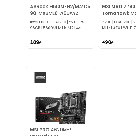
ASRock H610M-H2/M.2 D5
MSI MAG Z790
90-MXBML0-A0UAYZ
Tomahawk Ma
DDR5 Материнс
Intel H610 | LGA1700 | 2x DDR5
Z790 | LGA 1700​ |
96GB | 5600MHz | 1x M2 | 4x
MHz | ATX | Wi-Fi 7
SATA | Micro ATX
189
490
MSI PRO A620M-E