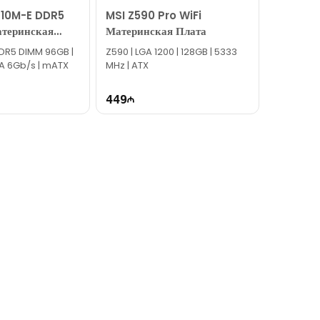
610M-E DDR5
MSI Z590 Pro WiFi
теринская
Материнская Плата
DDR5 DIMM 96GB |
Z590 | LGA 1200​ | 128GB | 5333
ATA 6Gb/s | mATX
MHz | ATX
449