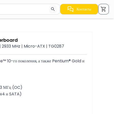
Контакты
стрелки для навигации по результатам.
erboard
 | 2933 MHz | Micro-ATX | TG0287
e™ 10-го поколения, а также Pentium® Gold и 
933 МГц (OC)
0 x4 и SATA)