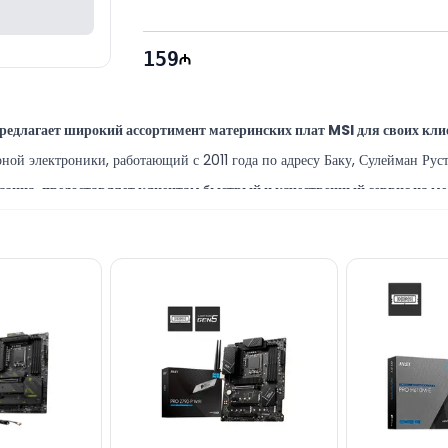
Гарантия: 12 месяцев
159
едлагает широкий ассортимент материнских плат MSI для своих кли
й электроники, работающий с 2011 года по адресу Баку, Сулейман Руст
зина, предоставляет клиентам быстрый и качественный сервис на ме
редлагающие широкий спектр услуг по настройке, ремонту и обслужива
 приобрести в Баку по выгодной цене за НАЛИЧНЫЕ, ПЕРЕВОДОМ,
ерной техники вы можете связаться с нами через сайт.
ступны ежедневно с 10:00 до 19:00.
board наша служба онлайн-поддержки всегда готова помочь.