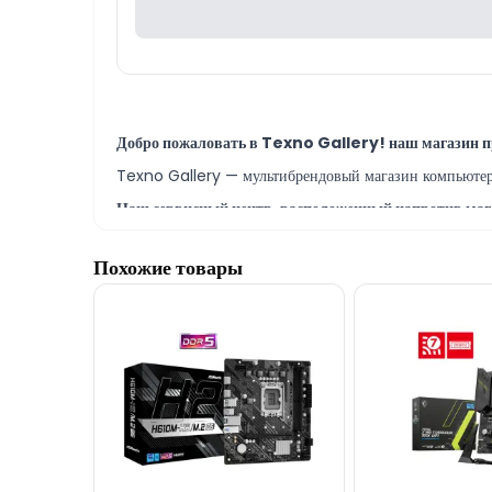
Добро пожаловать в Texno Gallery! наш магазин пр
Texno Gallery — мультибрендовый магазин компьютерно
Наш сервисный центр, расположенный напротив мага
В Texno Gallery работают опытные IT-специалисты, п
Похожие товары
Модель MSI PRO H410M-B Motherboard вы можете
Наш адрес находится в 150 метрах от ТЦ 28 Mall.
По вопросам материнских плат MSI и другой компьют
Если вам нужна помощь в выборе, наши специалисты до
По всем вопросам модели MSI PRO H410M-B Mother
Благодарим вас за интерес к Texno Gallery!