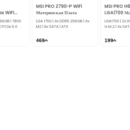
MSI PRO Z790-P WiFi
MSI PRO H
x WiFi
Материнская Плата
LGA1700 Ма
кая Плата
Плата
 256GB | 7800
LGA 1700​ | 4x DDR5 256GB | 4x
LGA1700 | 2x 
 | PCIe 5.0
M2 | 6x SATA | ATX
1x M.2 | 4x S
469
199