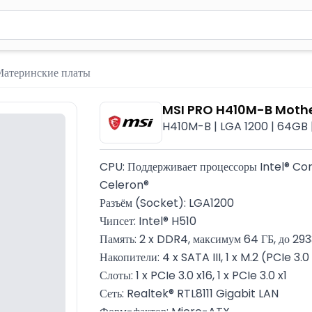
вола для поиска. Нажмите Enter для отправки или используйте 
Материнские платы
MSI PRO H410M-B Moth
H410M-B | LGA 1200​ | 64GB
CPU: Поддерживает процессоры Intel® Cor
Celeron®
Разъём (Socket): LGA1200
Чипсет: Intel® H510
Память: 2 x DDR4, максимум 64 ГБ, до 2
Накопители: 4 x SATA III, 1 x M.2 (PCIe 3.
Слоты: 1 x PCIe 3.0 x16, 1 x PCIe 3.0 x1
Сеть: Realtek® RTL8111 Gigabit LAN
Форм-фактор: Micro-ATX