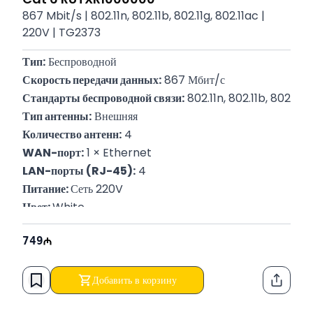
867 Mbit/s | 802.11n, 802.11b, 802.11g, 802.11ac |
220V | TG2373
Тип:
 Беспроводной
Скорость передачи данных:
 867 Мбит/с
Стандарты беспроводной связи:
 802.11n, 802.11b, 802.11g,
Тип антенны:
 Внешняя
Количество антенн:
 4
WAN-порт:
 1 × Ethernet
LAN-порты (RJ-45):
 4
Питание: 
Сеть 220V
Цвет: 
White
P/N:
 RUTXR1000000
749
Гарантия:
 12 месяцев
Добавить в корзину
Функци