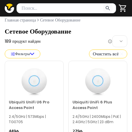
Поиск товаров
Введите минимум 2 символа для поиска. Нажмите Enter 
Главная страница
Сетевое Оборудование
Сетевое Оборудование
189
продукт найден
Очистить всё
Фильтры
Ubiquiti UniFi U6 Pro
Ubiquiti UniFi 6 Plus
Access Point
Access Point
2.4/5GHz | 573Mbps |
2.4/5GHz | 2400Mbps | PoE |
TG0705
2.4GHz | 5GHz | 23 dBm
449
279