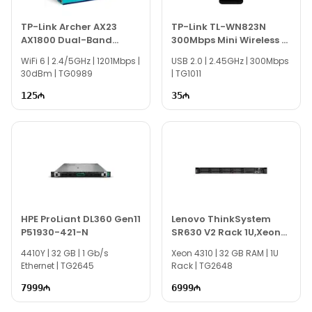
TP-Link Archer AX23
TP-Link TL-WN823N
AX1800 Dual-Band
300Mbps Mini Wireless N
Wireless Router
USB Adapter
WiFi 6 | 2.4/5GHz | 1201Mbps |
USB 2.0 | 2.45GHz | 300Mbps
30dBm | TG0989
| TG1011
125
35
HPE ProLiant DL360 Gen11
Lenovo ThinkSystem
P51930-421-N
SR630 V2 Rack 1U,Xeon
4310 32Gb 7Z71A06FEA
4410Y | 32 GB | 1 Gb/s
Xeon 4310 | 32 GB RAM | 1U
Ethernet | TG2645
Rack | TG2648
7999
6999