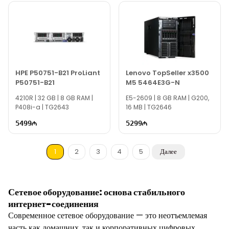
HPE P50751-B21 ProLiant
Lenovo TopSeller x3500
P50751-B21
M5 5464E3G-N
4210R | 32 GB | 8 GB RAM |
E5-2609 | 8 GB RAM | G200,
P408i-a | TG2643
16 MB | TG2646
5499
5299
1
2
3
4
5
Далее
Сетевое оборудование: основа стабильного
интернет-соединения
Современное сетевое оборудование — это неотъемлемая
часть как домашних, так и корпоративных цифровых