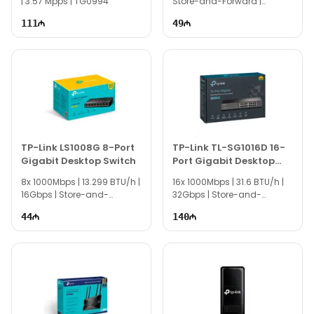
| 3.57 Mpps | TG0994
Store-and-Forward |
EC0551
111
49
TP-Link LS1008G 8-Port
TP-Link TL-SG1016D 16-
Gigabit Desktop Switch
Port Gigabit Desktop
Rackmount Switch
8x 1000Mbps | 13.299 BTU/h |
16x 1000Mbps | 31.6 BTU/h |
16Gbps | Store-and-
32Gbps | Store-and-
Forward | TG0997
Forward | TG0998
44
140