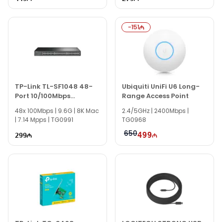
-
151
TP-Link TL-SF1048 48-
Ubiquiti UniFi U6 Long-
Port 10/100Mbps
Range Access Point
Rackmount Switch
48x 100Mbps | 9.6G | 8K Mac
2.4/5GHz | 2400Mbps |
| 7.14 Mpps | TG0991
TG0968
650
499
299