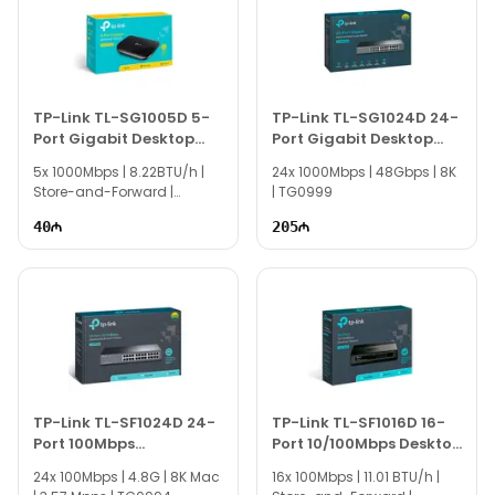
TP-Link TL-SG1005D 5-
TP-Link TL-SG1024D 24-
Port Gigabit Desktop
Port Gigabit Desktop
Switch
Rackmount Switch
5x 1000Mbps | 8.22BTU/h |
24x 1000Mbps | 48Gbps | 8K
Store-and-Forward |
| TG0999
TG0992
40
205
TP-Link TL-SF1024D 24-
TP-Link TL-SF1016D 16-
Port 100Mbps
Port 10/100Mbps Desktop
Rackmount Desktop
Switch
24x 100Mbps | 4.8G | 8K Mac
16x 100Mbps | 11.01 BTU/h |
Switch