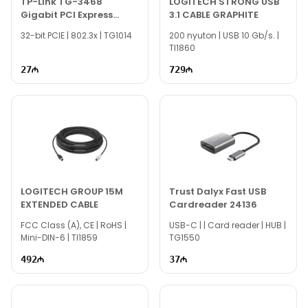
TP-Link TG-3468
LOGITECH STRONG USB
Gigabit PCI Express
3.1 CABLE GRAPHITE
Network Adapter
32-bit PCIE | 802.3x | TG1014
200 nyuton | USB 10 Gb/s. |
TI1860
27
729
LOGITECH GROUP 15M
Trust Dalyx Fast USB
EXTENDED CABLE
Cardreader 24136
FCC Class (A), CE | RoHS |
USB-C | | Card reader | HUB |
Mini-DIN-6 | TI1859
TG1550
492
37