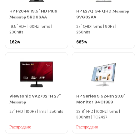
Если вам нужна помощь с выбором, наши опытные
специалисты готовы помочь вам ежедневно с 10:00 до 19:00.
HP P204v 19.5" HD Plus
HP E27Q G4 QHD Монитор
Монитор 5RD66AA
9VG82AA
Мы всегда готовы ответить на все ваши вопросы,
19.5'' HD+ | 60Hz | 5ms |
связанные с моделью ViewSonic VG2440V 24" 60 Гц
27'' QHD | 5ms | 90Hz |
200nits
250nits
VG2440V, через онлайн-поддержку на нашем сайте.
162
665
Вне рабочего времени вы можете оставить заявку по
электронной почте или написать нам в WhatsApp.
Благодарим вас за проявленный интерес к нашей
компании!
Viewsonic VA2732-H 27"
HP Series 5 524sh 23.8"
Монитор
Monitor 94C19E9
27'' FHD | 100Hz | 1ms | 250nits
23.8'' FHD | 100Hz | 5ms |
300nits | TG2427
Распродано
Распродано