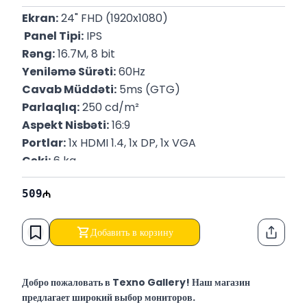
Ekran:
 24" FHD (1920x1080)
 Panel Tipi:
 IPS
Rəng:
 16.7M, 8 bit
Yeniləmə Sürəti:
 60Hz
Cavab Müddəti:
 5ms (GTG)
Parlaqlıq:
 250 cd/m²
Aspekt Nisbəti:
 16:9
Portlar:
 1x HDMI 1.4, 1x DP, 1x VGA
Çəki:
 6 kg
P/N:
 VG2440V
509
Zəmanət:
 12 Ay
Добавить в корзину
Функци
Добро пожаловать в Texno Gallery! Наш магазин
предлагает широкий выбор мониторов.