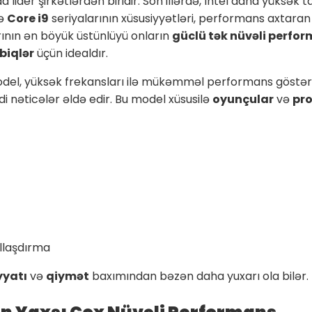
lider şirkətlərdən biridir. Son illərdə, Intel daha yüksək 
ə
Core i9
seriyalarının xüsusiyyətləri, performans axtara
arının ən böyük üstünlüyü onların
güclü tək nüvəli perfor
biqlər
üçün idealdır.
del, yüksək frekansları ilə mükəmməl performans göstərir v
i nəticələr əldə edir. Bu model xüsusilə
oyunçular
və
pro
llaşdırma
yyatı
və
qiymət
baxımından bəzən daha yuxarı ola bilər.