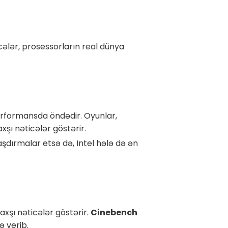
icələr, prosessorların real dünya
erformansda öndədir. Oyunlar,
xşı nəticələr göstərir.
aşdırmalar etsə də, Intel hələ də ən
xşı nəticələr göstərir.
Cinebench
 verib.