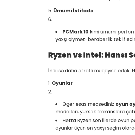
Ümumi İstifadə
:
PCMark 10
kimi ümumi performa
yaxşı qiymət-bərabərlik təklif edir
Ryzen vs Intel: Hansı 
İndi isə daha ətraflı müqayisə edək. 
Oyunlar
:
Əgər əsas məqsədiniz
oyun o
modelləri, yüksək frekanslara çat
Hətta Ryzen son illərdə oyun p
oyunlar üçün ən yaxşı seçim olaraq