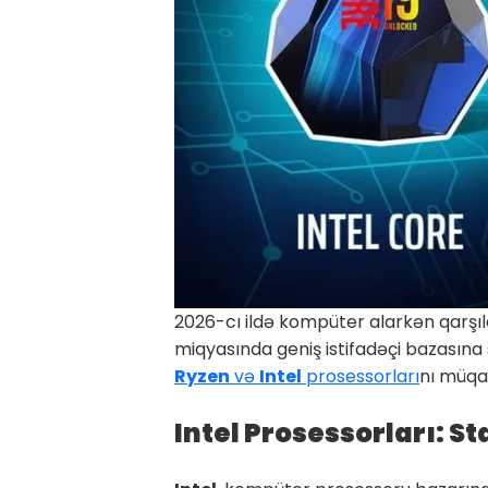
2026-cı ildə kompüter alarkən qarşıl
miqyasında geniş istifadəçi bazasına 
Ryzen
və
Intel
prosessorları
nı müqay
Intel Prosessorları: S