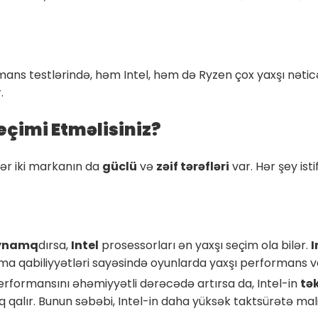
ns testlərində, həm Intel, həm də Ryzen çox yaxşı nətic
.
Seçimi Etməlisiniz?
Hər iki markanın da
güclü
və
zəif tərəfləri
var. Hər şey ist
ynamq
dırsa,
Intel
prosessorları ən yaxşı seçim ola bilər.
I
ma qabiliyyətləri sayəsində oyunlarda yaxşı performans ve
erformansını əhəmiyyətli dərəcədə artırsa da, Intel-in
tə
 qalır. Bunun səbəbi, Intel-in daha yüksək taktsürətə mali