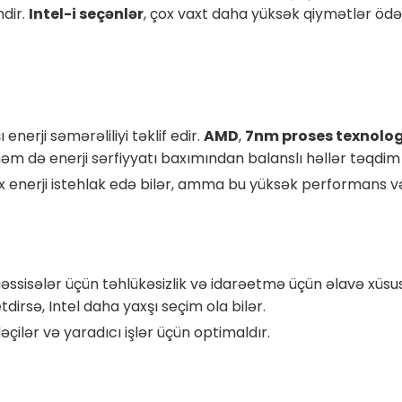
mdir.
Intel-i seçənlər
, çox vaxt daha yüksək qiymətlər ödə
enerji səmərəliliyi təklif edir.
AMD
,
7nm proses texnolog
 də enerji sərfiyyatı baxımından balanslı həllər təqdim 
 enerji istehlak edə bilər, amma bu yüksək performans və s
əssisələr üçün təhlükəsizlik və idarəetmə üçün əlavə xüsu
tdirsə, Intel daha yaxşı seçim ola bilər.
dəçilər və yaradıcı işlər üçün optimaldır.