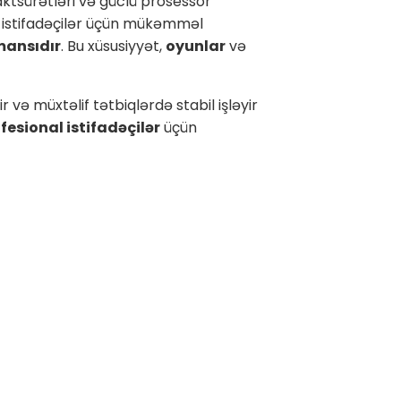
taktsürətləri və güclü prosessor
n istifadəçilər üçün mükəmməl
mansıdır
. Bu xüsusiyyət,
oyunlar
və
ə müxtəlif tətbiqlərdə stabil işləyir
fesional istifadəçilər
üçün