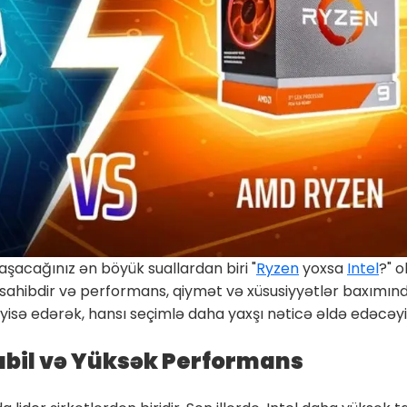
aşacağınız ən böyük suallardan biri "
Ryzen
yoxsa
Intel
?" 
sahibdir və performans, qiymət və xüsusiyyətlər baxımından
isə edərək, hansı seçimlə daha yaxşı nəticə əldə edəcəyin
tabil və Yüksək Performans