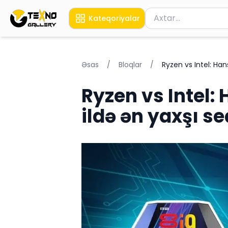
Məhsul axtar
Kateqoriyalar
Axtarış üçün ən azı 
Əsas
/
Bloqlar
/
Ryzen vs Intel: Ha
Ryzen vs Intel:
ildə ən yaxşı s