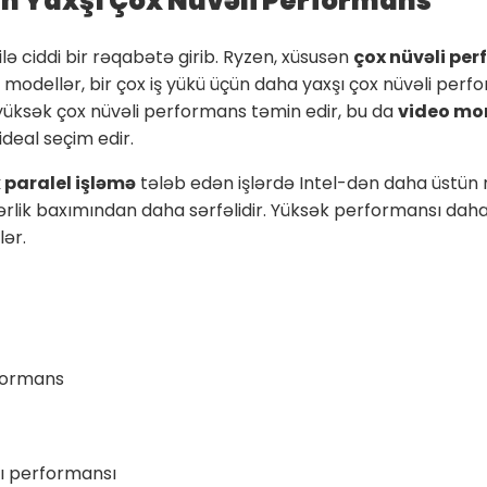
Ən Yaxşı Çox Nüvəli Performans
ilə ciddi bir rəqabətə girib. Ryzen, xüsusən
çox nüvəli pe
 modellər, bir çox iş yükü üçün daha yaxşı çox nüvəli per
ə yüksək çox nüvəli performans təmin edir, bu da
video mo
ideal seçim edir.
 paralel işləmə
tələb edən işlərdə Intel-dən daha üstün n
lik baxımından daha sərfəlidir. Yüksək performansı da
lər.
rformans
ı performansı