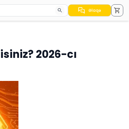
Əlaqə
a nəticələr arasında keçid etmək üçün ox düymələrindən i
isiniz? 2026-cı