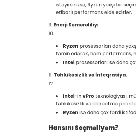
istəyirsinizsə, Ryzen yaxşı bir seçi
etibarlı performans əldə edirlər.
Enerji Səmərəliliyi
:
Ryzen
prosessorları daha yaxşı 
təmin edərək, həm performans, həm
Intel
prosessorları isə daha çox
Təhlükəsizlik və İnteqrasiya
:
Intel
-in
vPro
texnologiyası, mü
təhlükəsizlik və idarəetmə priorite
Ryzen
isə daha çox fərdi istifa
Hansını Seçməliyəm?