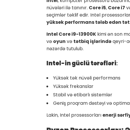
Intel
, kompüter prosessoru bazarında 
nüvələri ilə tanınır.
Core i5
,
Core i7
v
seçimlər təklif edir. Intel prosessorl
yüksek performans tələb edən tət
Intel Core i9-13900K
kimi ən son mo
və
oyun
və
tətbiq işlərində
qeyri-ad
nəzərdə tutulub.
Intel-in güclü tərəfləri
:
Yüksək tək nüvəli performans
Yüksək frekanslar
Stabil və etibarlı sistemlər
Geniş proqram dəstəyi və optima
Lakin, Intel prosessorları
enerji sərfi