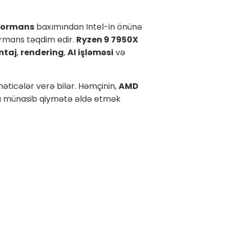
rformans
baxımından Intel-in önünə
formans təqdim edir.
Ryzen 9 7950X
ntaj
,
rendering
,
AI işləməsi
və
əticələr verə bilər. Həmçinin,
AMD
ha münasib qiymətə əldə etmək