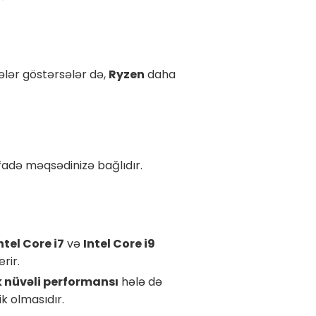
ələr göstərsələr də,
Ryzen
daha
ifadə məqsədinizə bağlıdır.
ntel Core i7
və
Intel Core i9
rir.
k nüvəli performansı
hələ də
k olmasıdır.