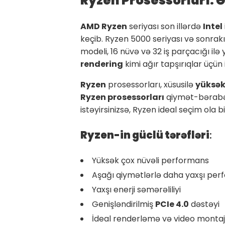
Ryzen Prosessorları: 
AMD Ryzen
seriyası son illərdə
Intel
keçib. Ryzen 5000 seriyası və sonrakı
modeli, 16 nüvə və 32 iş parçacığı il
rendering
kimi ağır tapşırıqlar üçün 
Ryzen
prosessorları, xüsusilə
yüksək
Ryzen prosessorları
qiymət-bərabər
istəyirsinizsə, Ryzen ideal seçim ola bi
Ryzen-in güclü tərəfləri
:
Yüksək çox nüvəli performans
Aşağı qiymətlərlə daha yaxşı pe
Yaxşı enerji səmərəliliyi
Genişləndirilmiş
PCIe 4.0
dəstəyi
İdeal renderləmə və video montaj