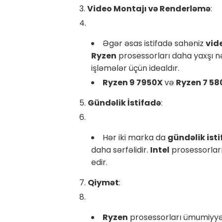
Video Montajı və Renderləmə
:
Əgər əsas istifadə sahəniz
vid
Ryzen
prosessorları daha yaxşı nə
işləmələr üçün idealdır.
Ryzen 9 7950X
və
Ryzen 7 5
Gündəlik İstifadə
:
Hər iki marka da
gündəlik ist
daha sərfəlidir.
Intel
prosessorları
edir.
Qiymət
:
Ryzen
prosessorları ümumiyy