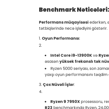
Benchmark Nəticələri: 
Performans müqayisəsi
edərkən, ə
tətbiqlərində necə işlədiyini göstərir.
Oyun Performansı
:
Intel Core i9-13900K
və
Ryze
əsasən
yüksek frekanslı tək nü
Ryzen 5000 seriyası, son zam
yaxşı oyun performansını təqdim e
Çox Nüvəli İşlər
:
Ryzen 9 7950X
prosessoru, re
R23
benchmarkında Ryzen, 24,000+