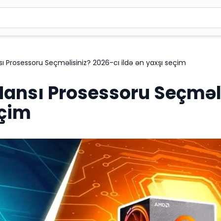
2 simvol yazın. Göndərmək üçün Enter düyməsini basın və y
nsı Prosessoru Seçməlisiniz? 2026-cı ildə ən yaxşı seçim
 Hansı Prosessoru Seçməl
eçim