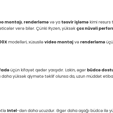
eo montajı
,
renderləmə
və ya
təsvir işləmə
kimi resurs 
ticələr verə bilər. Çünki Ryzen, yüksək
çox nüvəli perfo
800X
modelləri, xüsusilə
video montaj
və
renderləmə
üçü
ifadə
üçün kifayət qədər yaxşıdır. Lakin, əgər
büdcə dost
 daha yüksək qiymətə təklif olunsa da, uzun müddət etib
ətlə
Intel
-dən daha ucuzdur. Əgər daha aşağı büdcə ilə 