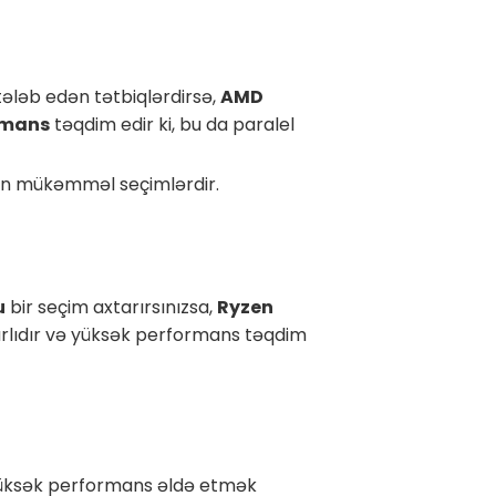
tələb edən tətbiqlərdirsə,
AMD
rmans
təqdim edir ki, bu da paralel
n mükəmməl seçimlərdir.
u
bir seçim axtarırsınızsa,
Ryzen
arlıdır və yüksək performans təqdim
yüksək performans əldə etmək