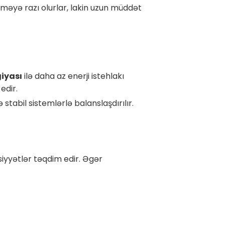
məyə razı olurlar, lakin uzun müddət
iyası
ilə daha az enerji istehlakı
edir.
tabil sistemlərlə balanslaşdırılır.
siyyətlər təqdim edir. Əgər