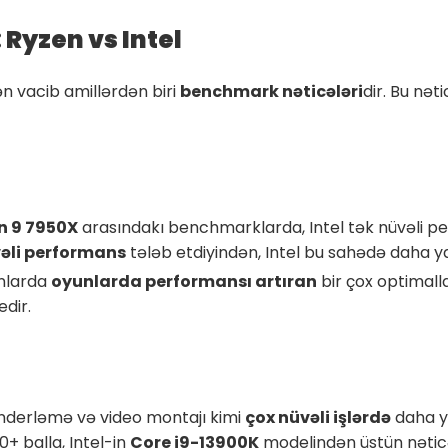
Ryzen vs Intel
n vacib amillərdən biri
benchmark nəticələri
dir. Bu nət
n 9 7950X
arasındakı benchmarklarda, Intel tək nüvəli p
vəli performans
tələb etdiyindən, Intel bu sahədə daha ya
anlarda
oyunlarda performansı artıran
bir çox optimall
dir.
nderləmə və video montajı kimi
çox nüvəli işlərdə
daha ya
 balla, Intel-in
Core i9-13900K
modelindən üstün nəticə