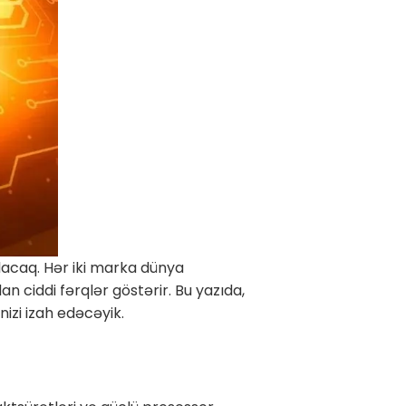
olacaq. Hər iki marka dünya
 ciddi fərqlər göstərir. Bu yazıda,
izi izah edəcəyik.