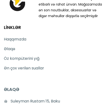
etibarlı və rahat ünvan. Mağazamızda
ən son noutbuklar, aksessuarlar və
digər məhsullar diqqətlə seçilmişdir
LİNKLƏR
Haqqımızda
Əlaqə
Öz kompüterini yığ
Ən çox verilən suallar
ƏLAQƏ
Suleyman Rustam 15, Baku