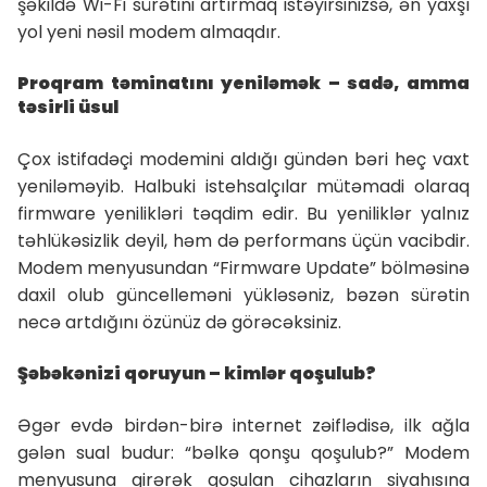
şəkildə Wi-Fi sürətini artırmaq istəyirsinizsə, ən yaxşı
yol yeni nəsil modem almaqdır.
Proqram təminatını yeniləmək – sadə, amma
təsirli üsul
Çox istifadəçi modemini aldığı gündən bəri heç vaxt
yeniləməyib. Halbuki istehsalçılar mütəmadi olaraq
firmware yenilikləri təqdim edir. Bu yeniliklər yalnız
təhlükəsizlik deyil, həm də performans üçün vacibdir.
Modem menyusundan “Firmware Update” bölməsinə
daxil olub güncelleməni yükləsəniz, bəzən sürətin
necə artdığını özünüz də görəcəksiniz.
Şəbəkənizi qoruyun – kimlər qoşulub?
Əgər evdə birdən-birə internet zəiflədisə, ilk ağla
gələn sual budur: “bəlkə qonşu qoşulub?” Modem
menyusuna girərək qoşulan cihazların siyahısına