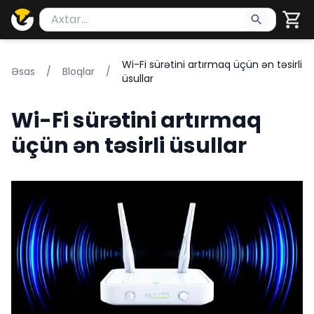
Məhsul axtar
Axtarış üçün ən azı 2 simvol yazın. Göndərmək üçü
Wi-Fi sürətini artırmaq üçün ən təsirli
Əsas
/
Bloqlar
/
üsullar
Wi-Fi sürətini artırmaq
üçün ən təsirli üsullar