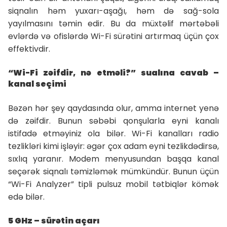
siqnalın həm yuxarı-aşağı, həm də sağ-sola
yayılmasını təmin edir. Bu da müxtəlif mərtəbəli
evlərdə və ofislərdə Wi-Fi sürətini artırmaq üçün çox
effektivdir.
“Wi-Fi zəifdir, nə etməli?” sualına cavab –
kanal seçimi
Bəzən hər şey qaydasında olur, amma internet yenə
də zəifdir. Bunun səbəbi qonşularla eyni kanalı
istifadə etməyiniz ola bilər. Wi-Fi kanalları radio
tezlikləri kimi işləyir: əgər çox adam eyni tezlikdədirsə,
sıxlıq yaranır. Modem menyusundan başqa kanal
seçərək siqnalı təmizləmək mümkündür. Bunun üçün
“Wi-Fi Analyzer” tipli pulsuz mobil tətbiqlər kömək
edə bilər.
5 GHz – sürətin açarı