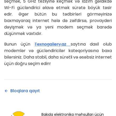
seçmək, 5 GHz tezliyinə keçmək və lazım gəldikdə
Wi-Fi gücləndirici əlavə etmək sürətə böyük təsir
edir. Əgər bütün bu tədbirləri görməyinizə
baxmayaraq internet hələ də zəifdirsə, provayderi
dəyişmək və ya yeni modem seçmək barədə
düşünmək vaxtıdır.
Bunun üçün
Texnogallery.az
saytına daxil olub
modemlər və gücləndiricilər kateqoriyasına baxa
bilərsiniz. Daha stabil, daha sürətli və əsəbsiz internet
üçün doğru seçim edin!
Bloqlara qayıt
Bakıda elektronika məhsulları üçün