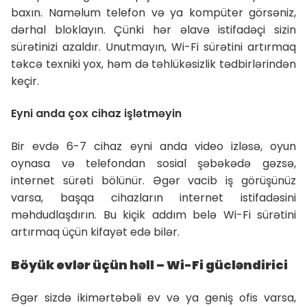
baxın. Naməlum telefon və ya kompüter görsəniz,
dərhal bloklayın. Çünki hər əlavə istifadəçi sizin
sürətinizi azaldır. Unutmayın, Wi-Fi sürətini artırmaq
təkcə texniki yox, həm də təhlükəsizlik tədbirlərindən
keçir.
Eyni anda çox cihaz işlətməyin
Bir evdə 6-7 cihaz eyni anda video izləsə, oyun
oynasa və telefondan sosial şəbəkədə gəzsə,
internet sürəti bölünür. Əgər vacib iş görüşünüz
varsa, başqa cihazların internet istifadəsini
məhdudlaşdırın. Bu kiçik addım belə Wi-Fi sürətini
artırmaq üçün kifayət edə bilər.
Böyük evlər üçün həll – Wi-Fi gücləndirici
Əgər sizdə ikimərtəbəli ev və ya geniş ofis varsa,