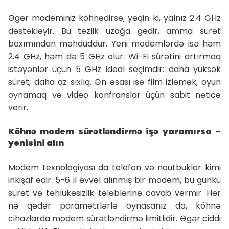
Əgər modeminiz köhnədirsə, yəqin ki, yalnız 2.4 GHz
dəstəkləyir. Bu tezlik uzağa gedir, amma sürət
baxımından məhduddur. Yeni modemlərdə isə həm
2.4 GHz, həm də 5 GHz olur. Wi-Fi sürətini artırmaq
istəyənlər üçün 5 GHz ideal seçimdir: daha yüksək
sürət, daha az sıxlıq. Ən əsası isə film izləmək, oyun
oynamaq və video konfranslar üçün sabit nəticə
verir.
Köhnə modem sürətləndirmə işə yaramırsa –
yenisini alın
Modem texnologiyası da telefon və noutbuklar kimi
inkişaf edir. 5-6 il əvvəl alınmış bir modem, bu günkü
sürət və təhlükəsizlik tələblərinə cavab vermir. Hər
nə qədər parametrlərlə oynasanız da, köhnə
cihazlarda modem sürətləndirmə limitlidir. Əgər ciddi