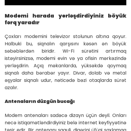
Modemi harada yerləşdirdiyiniz böyük
fərq yaradır
Çoxları modemini televizor stolunun altına qoyur.
Halbuki bu, siqnalın qarşısını kəsən ən böyük
səbəblərdən biridir. Wi-Fi sürətini artırmaq
istəyirsinizsə, modemi evin və ya ofisin mərkəzində
yerləşdirin. Açıq məkanlarda, yüksəkdə qoymaq
siqnalı daha bərabər yayır. Divar, dolab və metal
əşyalar siqnalı udur, nəticədə bəzi otaqlarda sürət
azalır.
Antenaların düzgün bucağı
Modem antenaları sadəcə dizayn üçün deyil. Onları
necə istiqamətləndirdiyiniz belə internet keyfiyyətinə
təsir edir. Bir antenanı şaquli, digərini üfüqi saxlamaq