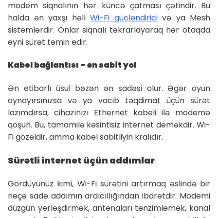
modem siqnalının hər küncə çatması çətindir. Bu
halda ən yaxşı həll
Wi-Fi gücləndirici
və ya Mesh
sistemlərdir. Onlar siqnalı təkrarlayaraq hər otaqda
eyni sürət təmin edir.
Kabel bağlantısı – ən sabit yol
Ən etibarlı üsul bəzən ən sadəsi olur. Əgər oyun
oynayırsınızsa və ya vacib təqdimat üçün sürət
lazımdırsa, cihazınızı Ethernet kabeli ilə modemə
qoşun. Bu, tamamilə kəsintisiz internet deməkdir. Wi-
Fi gözəldir, amma kabel sabitliyin kralıdır.
Sürətli internet üçün addımlar
Gördüyünüz kimi, Wi-Fi sürətini artırmaq əslində bir
neçə sadə addımın ardıcıllığından ibarətdir. Modemi
düzgün yerləşdirmək, antenaları tənzimləmək, kanal