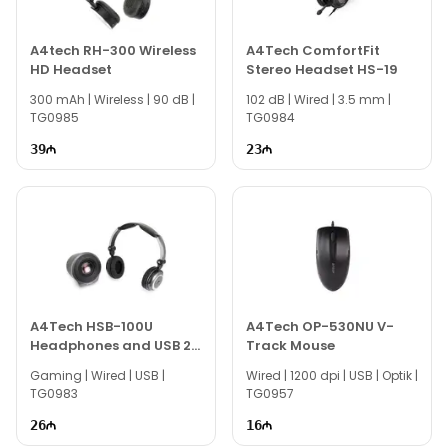
A4tech RH-300 Wireless
A4Tech ComfortFit
HD Headset
Stereo Headset HS-19
300 mAh | Wireless | 90 dB |
102 dB | Wired | 3.5 mm |
TG0985
TG0984
39
23
A4Tech HSB-100U
A4Tech OP-530NU V-
Headphones and USB 2.1
Track Mouse
Speakers
Gaming | Wired | USB |
Wired | 1200 dpi | USB | Optik |
TG0983
TG0957
26
16