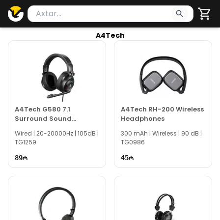
Məhsul axtar
Axtarış üçün ən azı 2 simvol yazın. Göndərmək üçü
A4Tech
A4Tech G580 7.1
A4Tech RH-200 Wireless
Surround Sound
Headphones
Gaming Headset
Wired | 20-20000Hz | 105dB |
300 mAh | Wireless | 90 dB |
TG1259
TG0986
89
45