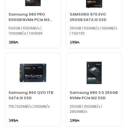
Samsung 980 PRO
SAMSUNG 870 EVO
500GB NVMe PCIe M2
250GB SATA III SSD
SSD
500GB | 5100MB/s |
250GB | 530MB/s | 560MB/s
7000MB/s | TG0699
| TG0730
389
199
Samsung 860 QVO 1TB
Samsung 980 3.0 250GB
SATA III SSD
NVMe PCIe M2 SSD
1TB | 520MB/s | 550MB/s
250GB | 1300MB/s |
2900MB/s
349
199