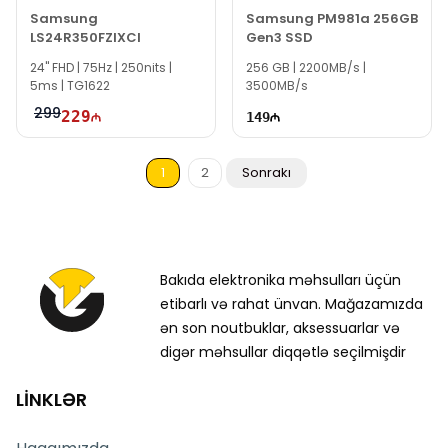
Samsung
Samsung PM981a 256GB
LS24R350FZIXCI
Gen3 SSD
24'' FHD | 75Hz | 250nits |
256 GB | 2200MB/s |
5ms | TG1622
3500MB/s
299
229
149
1
2
Sonrakı
Bakıda elektronika məhsulları üçün
etibarlı və rahat ünvan. Mağazamızda
ən son noutbuklar, aksessuarlar və
digər məhsullar diqqətlə seçilmişdir
LİNKLƏR