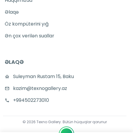
Haqqımızda
Əlaqə
Öz kompüterini yığ
Ən çox verilən suallar
ƏLAQƏ
Suleyman Rustam 15, Baku
kazim@texnogallery.az
+994502273010
©
2026
Texno Gallery
.
Bütün hüquqlar qorunur