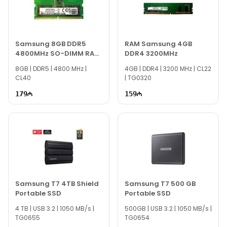
Samsung 8GB DDR5
RAM Samsung 4GB
4800MHz SO-DIMM RAM
DDR4 3200MHz
M425R1GB4BB0-CQK
8GB | DDR5 | 4800 MHz |
4GB | DDR4 | 3200 MHz | CL22
CL40
| TG0320
179
159
Samsung T7 4TB Shield
Samsung T7 500 GB
Portable SSD
Portable SSD
4 TB | USB 3.2 | 1050 MB/s |
500GB | USB 3.2 | 1050 MB/s |
TG0655
TG0654