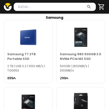
Məhsul axtar
Axtarış üçün ən azı 2 simvol yazın. Göndərmək üçü
Samsung
Samsung T7 2TB
Samsung 980 500GB 3.0
Portable SSD
NVMe PCIe M2 SSD
2 TB | USB 3.2 | 1050 MB/s |
500GB | 2600MB/s |
TG0653
3100MB/s
899
299