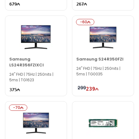
679
267
-
60
Samsung
Samsung S24R350FZI
LS24R356FZIXCI
24'' FHD | 75Hz | 250nits |
5ms | TG0035
24'' FHD | 75Hz | 250nits |
5ms | TG1623
299
239
375
-
70