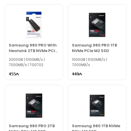
Samsung 980 PRO With
Samsung 980 PRO 1TB
Heatsink 2TB NVMe PCIe
NVMe PCIe M2 SSD
M2 SSD
2000GB | 5100MB/s |
1000GB | 5100MB/s |
7000MB/s | TG0702
7000MB/s
455
449
Samsung 980 PRO 2TB
Samsung 980 1TB NVMe