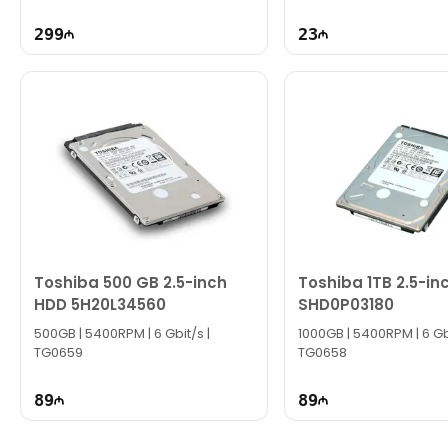
299
23
Toshiba 500 GB 2.5-inch
Toshiba 1TB 2.5-in
HDD 5H20L34560
SHD0P03180
500GB | 5400RPM | 6 Gbit/s |
1000GB | 5400RPM | 6 Gbi
TG0659
TG0658
89
89