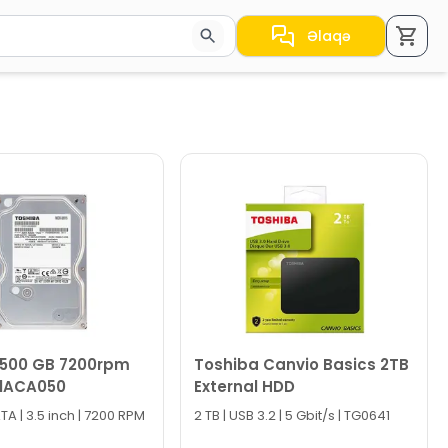
Əlaqə
a nəticələr arasında keçid etmək üçün ox düymələrindən i
 500 GB 7200rpm
Toshiba Canvio Basics 2TB
1ACA050
External HDD
TA | 3.5 inch | 7200 RPM
2 TB | USB 3.2 | 5 Gbit/s | TG0641