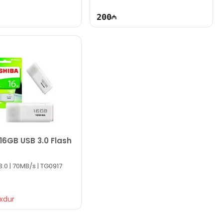
200
16GB USB 3.0 Flash
3.0 | 70MB/s | TG0917
xdur