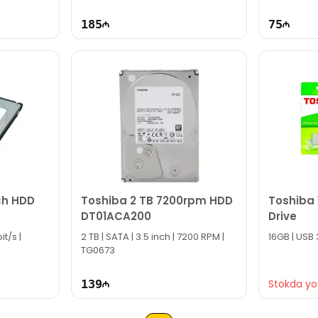
185
75
ch HDD
Toshiba 2 TB 7200rpm HDD
Toshiba 
DT01ACA200
Drive
t/s |
2 TB | SATA | 3.5 inch | 7200 RPM |
16GB | USB 
TG0673
139
Stokda yo