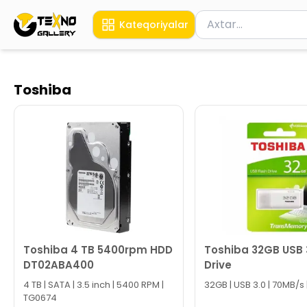
Məhsul axtar
Kateqoriyalar
Axtarış üçün ən azı 
Toshiba
Toshiba 4 TB 5400rpm HDD
Toshiba 32GB USB 
DT02ABA400
Drive
4 TB | SATA | 3.5 inch | 5400 RPM |
32GB | USB 3.0 | 70MB/s 
TG0674