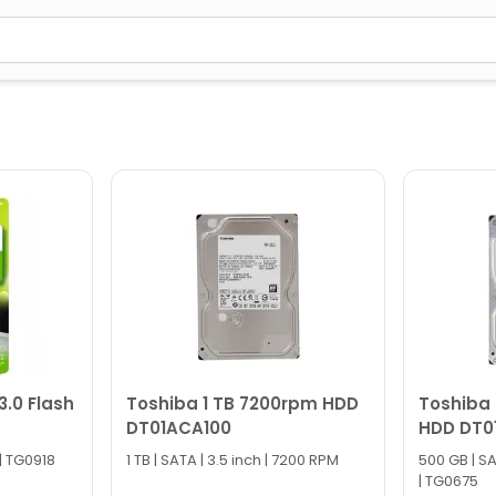
2 simvol yazın. Göndərmək üçün Enter düyməsini basın və y
3.0 Flash
Toshiba 1 TB 7200rpm HDD
Toshiba
DT01ACA100
HDD DT0
| TG0918
1 TB | SATA | 3.5 inch | 7200 RPM
500 GB | SA
| TG0675