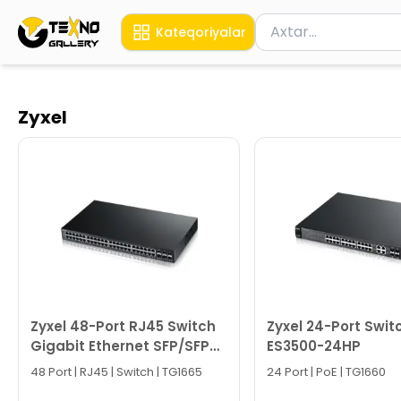
Məhsul axtar
Kateqoriyalar
Axtarış üçün ən azı 
Zyxel
Zyxel 48-Port RJ45 Switch
Zyxel 24-Port Swit
Gigabit Ethernet SFP/SFP+
ES3500-24HP
slot XGS1910-48
48 Port | RJ45 | Switch | TG1665
24 Port | PoE | TG1660