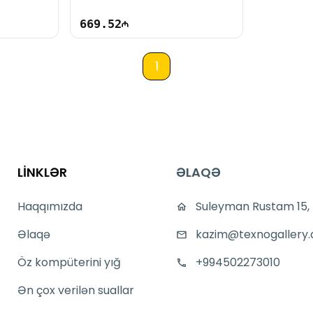
669.52
1
LİNKLƏR
ƏLAQƏ
Haqqımızda
Suleyman Rustam 15,
Əlaqə
kazim@texnogallery.
Öz kompüterini yığ
+994502273010
Ən çox verilən suallar