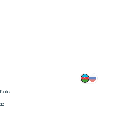
 Baku
az