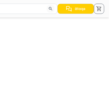
Əlaqə
a nəticələr arasında keçid etmək üçün ox düymələrindən i