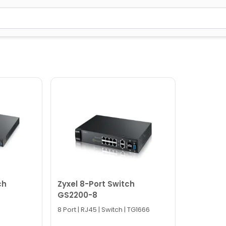
2 simvol yazın. Göndərmək üçün Enter düyməsini basın və y
ch
Zyxel 8-Port Switch
GS2200-8
8 Port | RJ45 | Switch | TG1666