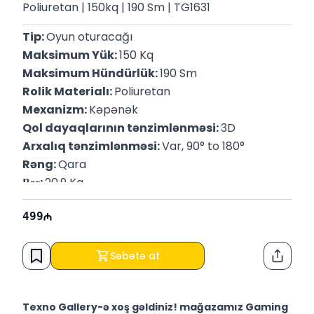
Poliuretan | 150kq | 190 Sm | TG1631
Tip: 
Oyun oturacağı
Maksimum Yük: 
150 Kq
Maksimum Hündürlük: 
190 Sm
Rolik Materialı: 
Poliuretan
Mexanizm: 
Kəpənək
Qol dayaqlarının tənzimlənməsi: 
3D
Arxalıq tənzimlənməsi: 
Var, 90° to 180°
Rəng: 
Qara
Вес: 
20.9 Kq
P/N: 
2E-GC-BUS-BK
499
Səbətə at
Paylaş
Texno Gallery-ə xoş gəldiniz! mağazamız Gaming