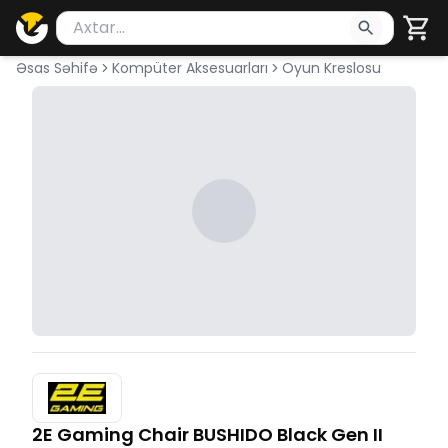
Məhsul axtar
Axtarış üçün ən azı 2 simvol yazın. Göndərmək üçü
Əsas Səhifə
Kompüter Aksesuarları
Oyun Kreslosu
2E Gaming Chair BUSHIDO Black Gen II