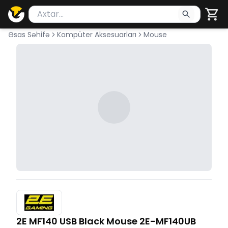
Məhsul axtar
Axtarış üçün ən azı 2 simvol yazın. Göndərmək üçü
Əsas Səhifə
Kompüter Aksesuarları
Mouse
2E MF140 USB Black Mouse 2E-MF140UB