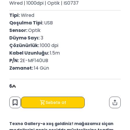
Wired | 1000dpi | Optik | IS0737
Tipi:
 Wired
Qoşulma Tipi: 
USB
Sensor: 
Optik
Düymə Sayı:
 3
Çözünürlük: 
1000 dpi
Kabel Uzunluğu: 
1.5m
P/N:
 2E-MF140UB
Zəmanət: 
14 Gün
6
Səbətə at
Paylaş
Texno Gallery-ə xoş gəldiniz! mağazamız siçan