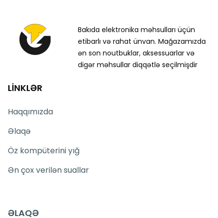
Bakıda elektronika məhsulları üçün
etibarlı və rahat ünvan. Mağazamızda
ən son noutbuklar, aksessuarlar və
digər məhsullar diqqətlə seçilmişdir
LİNKLƏR
Haqqımızda
Əlaqə
Öz kompüterini yığ
Ən çox verilən suallar
ƏLAQƏ