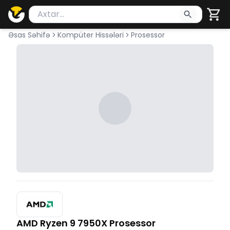
Məhsul axtar
Axtarış üçün ən azı 2 simvol yazın. Göndərmək üçü
Əsas Səhifə
Kompüter Hissələri
Prosessor
AMD Ryzen 9 7950X Prosessor