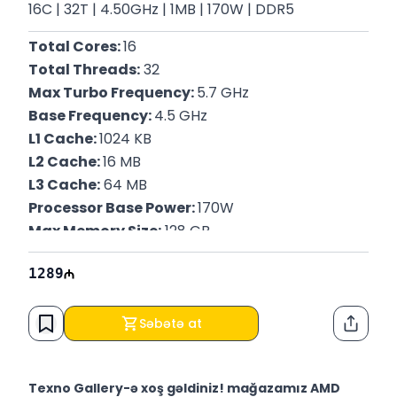
16C | 32T | 4.50GHz | 1MB | 170W | DDR5
Total Cores: 
16
Total Threads:
 32
Max Turbo Frequency: 
5.7 GHz
Base Frequency: 
4.5 GHz
L1 Cache: 
1024 KB
L2 Cache: 
16 MB
L3 Cache:
 64 MB
Processor Base Power: 
170W
Max Memory Size:
 128 GB
Memory Types:
 Up to DDR5 5200 MT/s
1289
Sockets Supported:
 AM5
Zəmanət
: 12 Ay
Səbətə at
Paylaş
Texno Gallery-ə xoş gəldiniz! mağazamız AMD