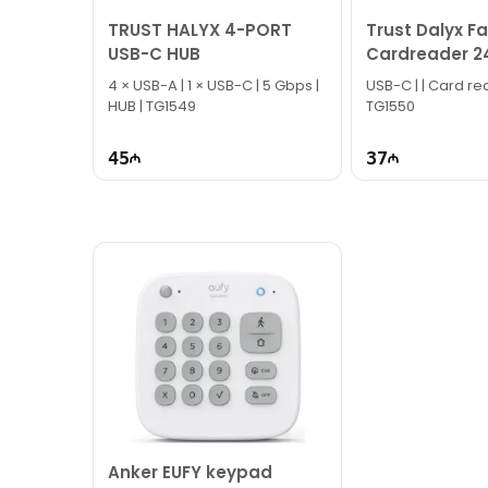
İş saatlarından kənar vaxtlarda əlaqə qurmaq üç
TRUST HALYX 4-PORT
Trust Dalyx F
Bizə maraq göstərdiyiniz üçün təşəkkür ediri
USB-C HUB
Cardreader 2
4 × USB-A | 1 × USB-C | 5 Gbps |
USB-C | | Card reader | HUB |
HUB | TG1549
TG1550
45
37
Anker EUFY keypad