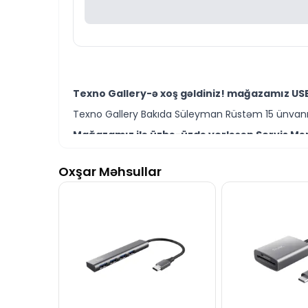
Texno Gallery-ə xoş gəldiniz! mağazamız USB
Texno Gallery Bakıda Süleyman Rüstəm 15 ünvanın
Mağazamız ilə üzbə-üzdə yerləşən Servis Mərk
Texno Gallery Servisdə Bakının ən təcrübəli İT m
Oxşar Məhsullar
Anker PowerLine III USB Type-C to Lightning 
edə bilərsiniz.
Ünvanımız 28 Mall TM-dən 150 metr məsafədə yer
İstər USB Type-C to Lightning kabel modelləri 
Seçim etməkdə məsləhətə ehtiyacınız varsa təcrüb
Anker PowerLine III USB Type-C to Lightning 0
cavablandırmağa hər daim hazırıq.