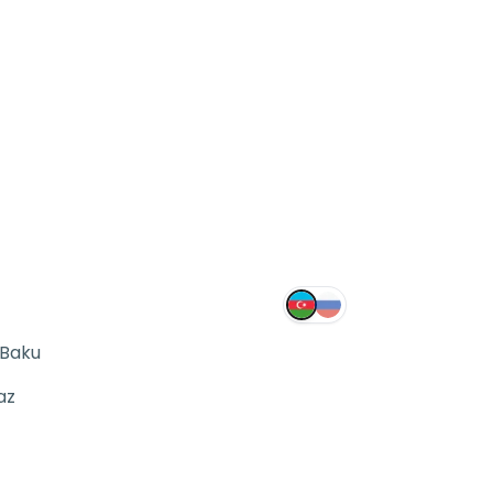
 Baku
az