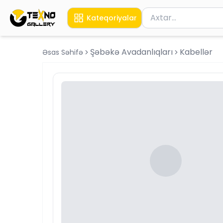
Məhsul axtar
Kateqoriyalar
Axtarış üçün ən azı 
Şəbəkə Avadanlıqları
Kabellər
Əsas Səhifə