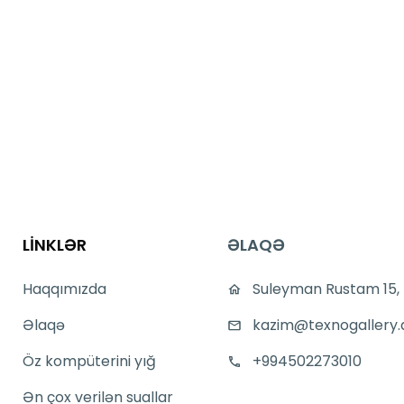
LİNKLƏR
ƏLAQƏ
Haqqımızda
Suleyman Rustam 15,
Əlaqə
kazim@texnogallery.
Öz kompüterini yığ
+994502273010
Ən çox verilən suallar