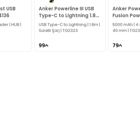
ün email ilə qeydiyyat edə və ya WhatsApp nömrəmizə mesaj gön
ast USB
Anker Powerline III USB
Anker Powe
k!
4136
Type-C to Lightning 1.8
Fusion Pow
m A8843HB1
USB Type-C to Lightning | 1.8m |
5000 mAh | 4 s
Sürətli Şarj | TG2323
40 mm | TG2
99
79