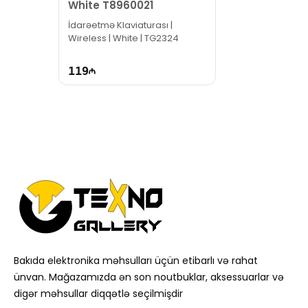
White T8960021
İdarəetmə Klaviaturası |
Wireless | White | TG2324
119
Bakıda elektronika məhsulları üçün etibarlı və rahat
ünvan. Mağazamızda ən son noutbuklar, aksessuarlar və
digər məhsullar diqqətlə seçilmişdir