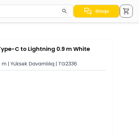
Əlaqə
a nəticələr arasında keçid etmək üçün ox düymələrindən i
 Type-C to Lightning 0.9 m White
9 m | Yüksək Davamlılıq | TG2336