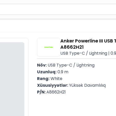
2 simvol yazın. Göndərmək üçün Enter düyməsini basın və y
Anker Powerline III USB
A8662H21
USB Type-C / Lightning | 0.
Növ:
 USB Type-C / Lightning
Uzunluq:
 0.9 m
Rəng:
 White
Xüsusiyyətlər:
 Yüksək Davamlılıq
P/N: 
A8662H21