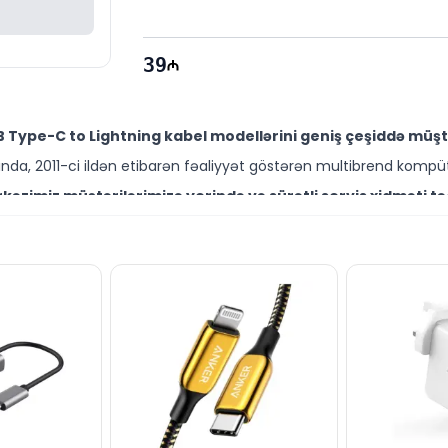
39
 Type-C to Lightning kabel modellərini geniş çeşiddə müştə
da, 2011-ci ildən etibarən fəaliyyət göstərən multibrend kompüt
əzimiz müştərilərimizə yerində və sürətli servis xidməti tə
ütəxəssisləri müştərilərimiz üçün geniş çeşiddə proqram və təmir
0.9 m White A8662H21 modelini Bakıda sərfəli qiymətə NƏĞD,
ləşir.
istərsə də digər brend məhsullarla bağlı suallarınızı saytımı
əli mütəxəssislərimiz hər gün 10:00-19:00 saatlarında aktivdir.
.9 m White A8662H21 modeli ilə bağlı bütün suallarınızı say