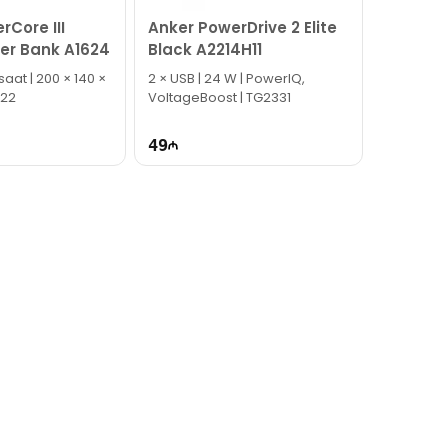
dərə bilərsiniz.
rCore III
Anker PowerDrive 2 Elite
er Bank A1624
Black A2214H11
aat | 200 × 140 ×
2 × USB | 24 W | PowerIQ,
322
VoltageBoost | TG2331
49