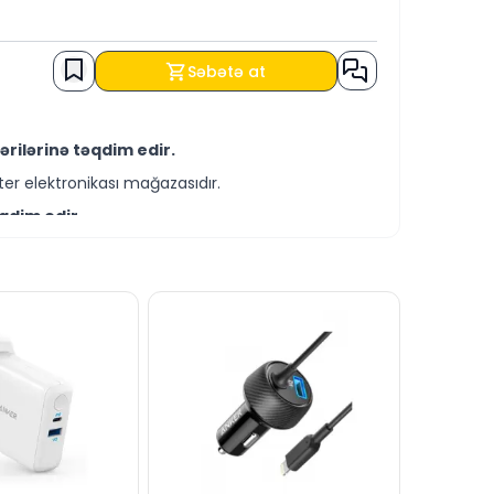
Səbətə at
rilərinə təqdim edir.
er elektronikası mağazasıdır.
qdim edir.
-servis xidmətləri təqdim etməkdədir.
 KÖÇÜRMƏ həmçinin KREDİT şərtləri ilə əldə
z vasitəsilə bizə yaza bilərsiniz.
tımızın canlı dəstək xəttində