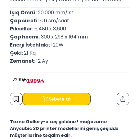
İşıq Ömrü:
 20.000 mm/ s²
Çap sürəti:
 ≤ 6 sm/saat
Piksellər:
 6,480 x 3,600
Çap həcmi:
 300 x 298 x 164 mm
Enerji İstehlakı:
 120W
Çəki: 
21 Kq
Zəmanət: 
12 Ay
2299
1999
Səbətə at
Paylaş
Texno Gallery-ə xoş gəldiniz! mağazamız
Anycubic 3D printer modellərini geniş çeşiddə
müştərilərinə təqdim edir.