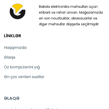
Bakıda elektronika məhsulları üçün
etibarlı və rahat ünvan. Mağazamızda
ən son noutbuklar, aksessuarlar və
digər məhsullar diqqətlə seçilmişdir
LİNKLƏR
Haqqımızda
Əlaqə
Öz kompüterini yığ
Ən çox verilən suallar
ƏLAQƏ