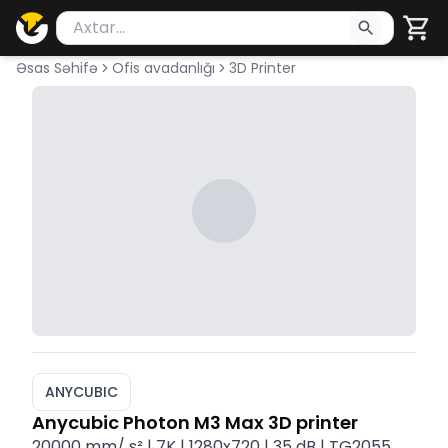
Məhsul axtar
Axtarış üçün ən azı 2 simvol yazın. Göndərmək üçü
Əsas Səhifə
Ofis avadanlığı
3D Printer
ANYCUBIC
Anycubic Photon M3 Max 3D printer
20000 mm/ s² | 7K | 1280x720 | 35 dB | TG2055