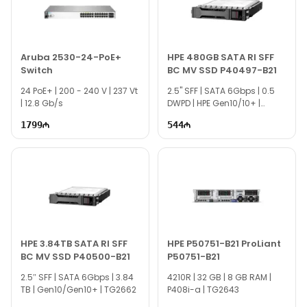
Aruba 2530-24-PoE+
HPE 480GB SATA RI SFF
Switch
BC MV SSD P40497-B21
24 PoE+ | 200 - 240 V | 237 Vt
2.5" SFF | SATA 6Gbps | 0.5
| 12.8 Gb/s
DWPD | HPE Gen10/10+ |
TG2659
1799
544
HPE 3.84TB SATA RI SFF
HPE P50751-B21 ProLiant
BC MV SSD P40500-B21
P50751-B21
2.5″ SFF | SATA 6Gbps | 3.84
4210R | 32 GB | 8 GB RAM |
TB | Gen10/Gen10+ | TG2662
P408i-a | TG2643