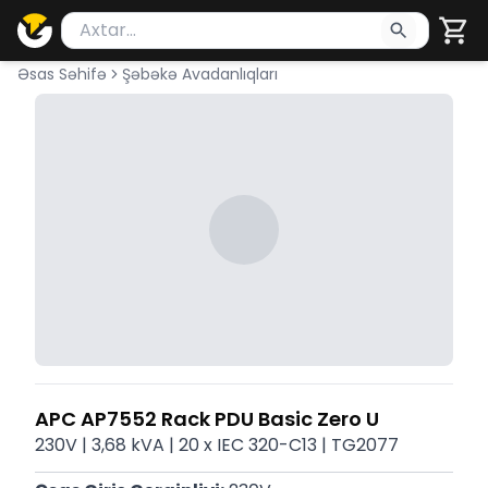
Məhsul axtar
Axtarış üçün ən azı 2 simvol yazın. Göndərmək üçü
Əsas Səhifə
Şəbəkə Avadanlıqları
APC AP7552 Rack PDU Basic Zero U
230V | 3,68 kVA | 20 x IEC 320-C13 | TG2077