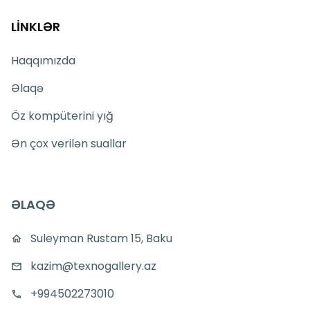
LİNKLƏR
Haqqımızda
Əlaqə
Öz kompüterini yığ
Ən çox verilən suallar
ƏLAQƏ
Suleyman Rustam 15, Baku
kazim@texnogallery.az
+994502273010