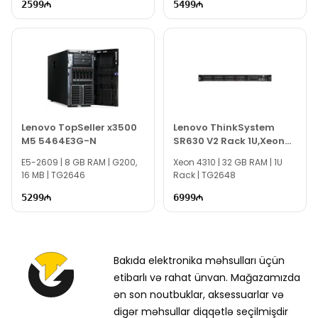
2599
5499
Lenovo TopSeller x3500
Lenovo ThinkSystem
M5 5464E3G-N
SR630 V2 Rack 1U,Xeon
4310 32Gb 7Z71A06FEA
E5-2609 | 8 GB RAM | G200,
Xeon 4310 | 32 GB RAM | 1U
16 MB | TG2646
Rack | TG2648
5299
6999
Bakıda elektronika məhsulları üçün
etibarlı və rahat ünvan. Mağazamızda
ən son noutbuklar, aksessuarlar və
digər məhsullar diqqətlə seçilmişdir