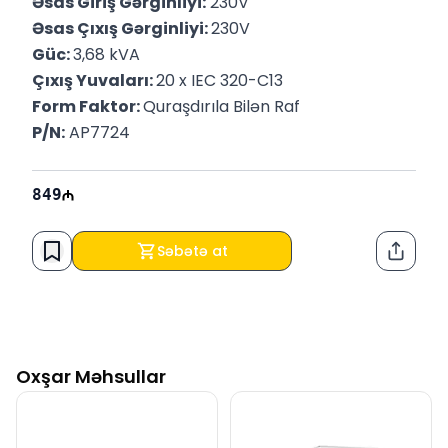
Əsas Giriş Gərginliyi:
 230V
Əsas Çıxış Gərginliyi: 
230V
Güc: 
3,68 kVA
Çıxış Yuvaları: 
20 x IEC 320-C13
Form Faktor: 
Quraşdırıla Bilən Raf
P/N:
 AP7724
849
Səbətə at
Paylaş
Oxşar Məhsullar