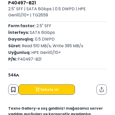
P40497-B21
2.5" SFF | SATA 6Gbps | 0.5 DWPD | HPE
Gen10/10+ | TG2659
Form factor:
 2.5" SFF
İnterfeys: 
SATA 6Gbps
Dayanıqlıq:
 0.5 DWPD
Sürət: 
Read 510 MB/s, Write 395 MB/s
Uyğunluq: 
HPE Gen10/10+ 
P/N: 
P40497-B21
544
Səbətə at
Paylaş
Texno Gallery-ə xoş gəldiniz! mağazamız server
yaddaş qurğuları və korporativ avadanlıq