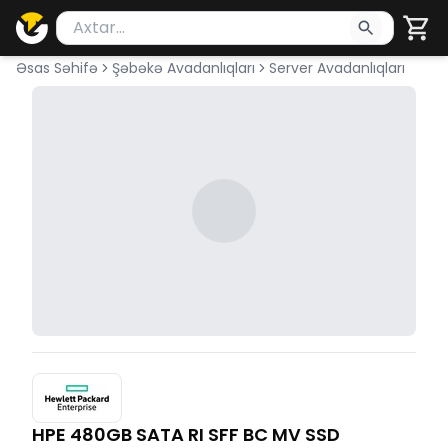
Məhsul axtar
Axtarış üçün ən azı 2 simvol yazın. Göndərmək üçü
Əsas Səhifə
Şəbəkə Avadanlıqları
Server Avadanlıqları
HPE 480GB SATA RI SFF BC MV SSD