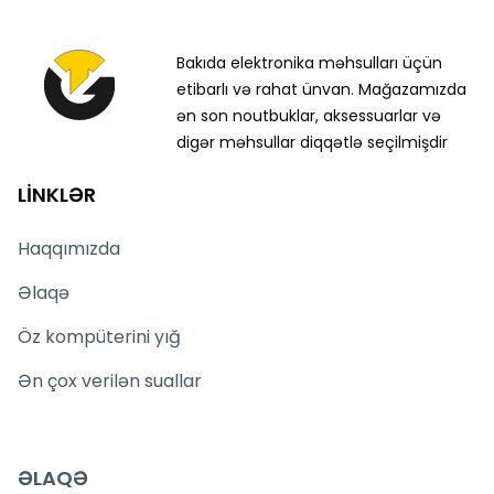
Bakıda elektronika məhsulları üçün
etibarlı və rahat ünvan. Mağazamızda
ən son noutbuklar, aksessuarlar və
digər məhsullar diqqətlə seçilmişdir
LİNKLƏR
Haqqımızda
Əlaqə
Öz kompüterini yığ
Ən çox verilən suallar
ƏLAQƏ