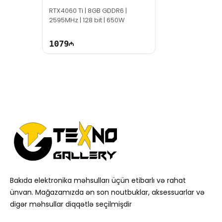
GDDR6
RTX4060 Ti | 8GB GDDR6 |
2595MHz | 128 bit | 650W
1079
Bakıda elektronika məhsulları üçün etibarlı və rahat
ünvan. Mağazamızda ən son noutbuklar, aksessuarlar və
digər məhsullar diqqətlə seçilmişdir