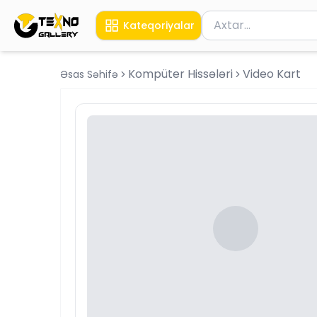
Məhsul axtar
Kateqoriyalar
Axtarış üçün ən azı 
Kompüter Hissələri
Video Kart
Əsas Səhifə