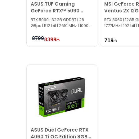
ASUS TUF Gaming
MSI GeForce 
GeForce RTX™ 5090
Ventus 2X 12G
32GB (512-bit) GDDR7
RTX 5090 | 32GB GDDR7 | 28
RTX 3060 | 12GB G
OC Edition
GBps | 512 bit | 2610 MHz | 1000W
1777MHz | 192 bit 
|
8799
8399
719
ASUS Dual GeForce RTX
4060 Ti OC Edition 8GB