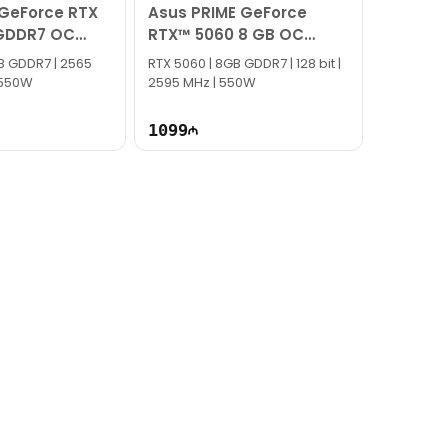
 GeForce RTX
Asus PRIME GeForce
GDDR7 OC
RTX™ 5060 8 GB OC
90YV0N10-M0NA00
B GDDR7 | 2565
RTX 5060 | 8GB GDDR7 | 128 bit |
| 550W
2595 MHz | 550W
1099