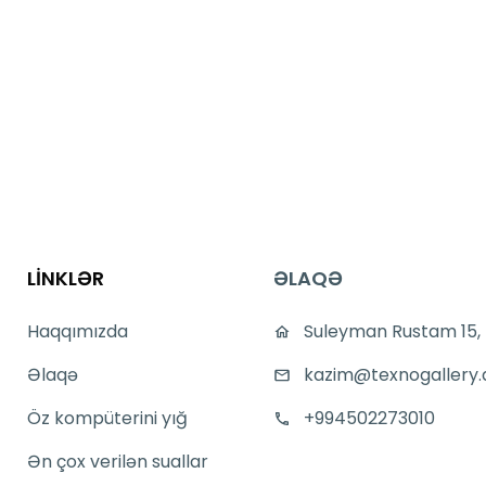
LİNKLƏR
ƏLAQƏ
Haqqımızda
Suleyman Rustam 15,
Əlaqə
kazim@texnogallery.
Öz kompüterini yığ
+994502273010
Ən çox verilən suallar