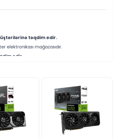
üştərilərinə təqdim edir.
er elektronikası mağazasıdır.
qdim edir.
-servis xidmətləri təqdim etməkdədir.
nin KREDİT şərtləri ilə əldə edə bilərsiniz.
tımız vasitəsilə bizə yaza bilərsiniz.
lı dəstək xəttində cavablandırmağa hər daim
dərə bilərsiniz.