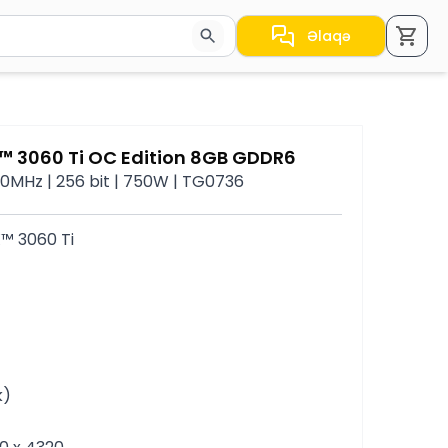
Əlaqə
a nəticələr arasında keçid etmək üçün ox düymələrindən i
™ 3060 Ti OC Edition 8GB GDDR6
0MHz | 256 bit | 750W | TG0736
™ 3060 Ti
k)
80 x 4320