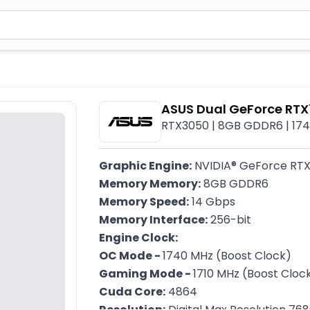
2 simvol yazın. Göndərmək üçün Enter düyməsini basın və y
ASUS Dual GeForce RTX
RTX3050 | 8GB GDDR6 | 174
Graphic Engine:
 NVIDIA® GeForce RTX
Memory Memory:
 8GB GDDR6
Memory Speed:
 14 Gbps
Memory Interface:
 256-bit
Engine Clock:
OC Mode - 
1740 MHz (Boost Clock)
Gaming Mode - 
1710 MHz (Boost Cloc
Cuda Core:
 4864
Resolution:
 Digital Max Resolution 76