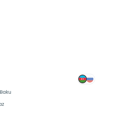
 Baku
az