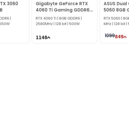
RTX 3060
Gigabyte GeForce RTX
ASUS Dual
B
4060 Ti Gaming GDDR6
5060 8GB 
OC 8GB
Edition
DDR6 |
RTX 4060 Ti | 8GB GDDR6 |
RTX 5060 | 8G
| 550W
2580MHz | 128 bit | 500W
MHz | 128 bit 
1099
849
1148