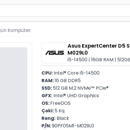
2 simvol yazın. Göndərmək üçün Enter düyməsini basın və y
üçün Kompüter
Asus ExpertCenter D5 
M029L0
i5-14500 | 16GB RAM | 512GB
CPU: 
Intel® Core i5-14500
RAM: 
16 GB DDR5
SSD: 
512 GB M.2 NVMe™ PCIe®
GFX:
 Intel® UHD Graphics
OS: 
FreeDOS
Çəki: 
5 Kq
Rəng:
 Black
P/N: 
90PF05M1-M029L0