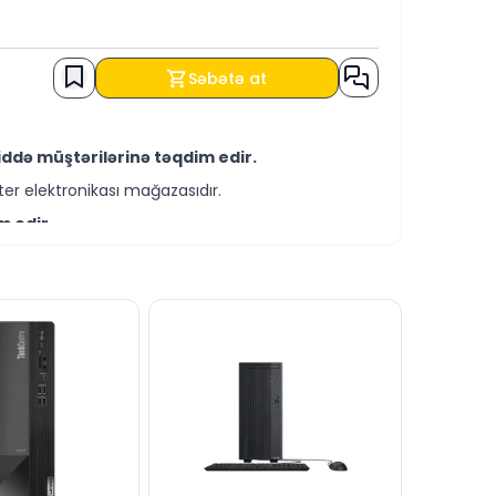
Səbətə at
ddə müştərilərinə təqdim edir.
er elektronikası mağazasıdır.
m edir.
-servis xidmətləri təqdim etməkdədir.
ÖÇÜRMƏ, həmçinin KREDİT şərtləri ilə əldə
ı saytımız vasitəsilə bizə yaza bilərsiniz.
mızın canlı dəstək xəttində