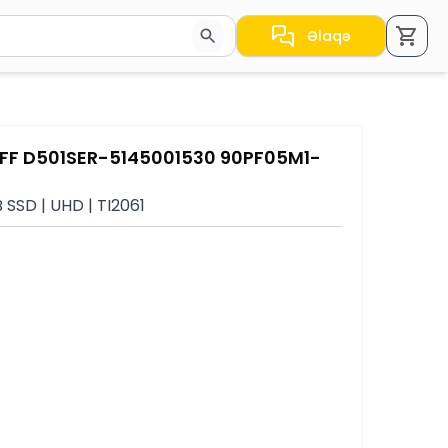
Əlaqə
a nəticələr arasında keçid etmək üçün ox düymələrindən i
SFF D501SER-5145001530 90PF05M1-
 SSD | UHD | TI2061