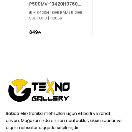
P500MV-13420H0760
90PF05I1-M00CR0
i5 -13420H | 8GB RAM | 512GB
SSD | UHD | TI2058
849
Bakıda elektronika məhsulları üçün etibarlı və rahat
ünvan. Mağazamızda ən son noutbuklar, aksessuarlar və
digər məhsullar diqqətlə seçilmişdir