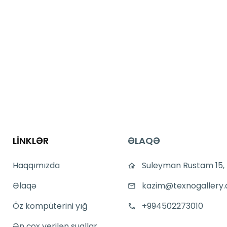
LİNKLƏR
ƏLAQƏ
Haqqımızda
Suleyman Rustam 15,
Əlaqə
kazim@texnogallery.
Öz kompüterini yığ
+994502273010
Ən çox verilən suallar