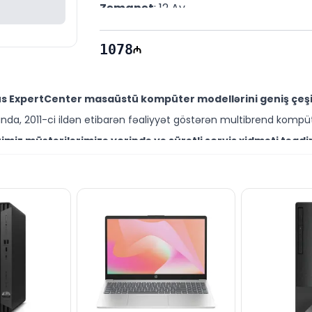
Zəmanət
: 12 Ay
1078
us ExpertCenter masaüstü kompüter modellərini geniş çeşi
da, 2011-ci ildən etibarən fəaliyyət göstərən multibrend kompüt
miz müştərilərimizə yerində və sürətli servis xidməti təqdi
ütəxəssisləri müştərilərimiz üçün geniş çeşiddə proqram və təmir
0 90PF05M1-M029L0 modelini Bakıda sərfəli qiymətə NƏĞD, K
ləşir.
elləri, istərsə də digər brend məhsullarla bağlı suallarınız
bəli mütəxəssislərimiz hər gün 10:00–19:00 saatlarında aktivdir.
 90PF05M1-M029L0 modeli ilə bağlı bütün suallarınızı saytı