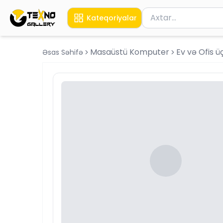
Məhsul axtar
Kateqoriyalar
Axtarış üçün ən azı 
Masaüstü Komputer
Ev və Ofis 
Əsas Səhifə