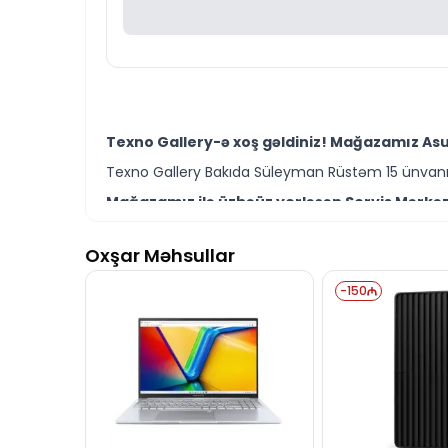
Texno Gallery-ə xoş gəldiniz! Mağazamız As
Texno Gallery Bakıda Süleyman Rüstəm 15 ünvanın
Mağazamız ilə üzbəüz yerləşən Servis Mərkəzi
Texno Gallery Servisdə Bakının ən təcrübəli İT m
Oxşar Məhsullar
Asus ExpertCenter D5 SFF D501SER-514500153
edə bilərsiniz.
-
150
Ünvanımız 28 Mall TM-dən 150 metr məsafədə yer
İstər Asus ExpertCenter masaüstü kompüter mod
Seçim etməkdə məsləhətə ehtiyacınız varsa, təcrü
Asus ExpertCenter D5 SFF D501SER-5145001530
cavablandırmağa hər zaman hazırıq.