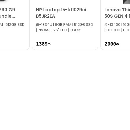
ün e-mail ilə qeydiyyat edə və ya WhatsApp nömrəmizə mesaj gö
290 G9
​HP Laptop 15-fd1029ci
Lenovo Th
k!
undle
B5JR2EA
50S GEN 4 
AM | 512GB SSD
i5-1334U | 8GB RAM | 512GB SSD
i5-13400 | 16
| Iris Xe | 15.6" FHD | TG1715
| 1TB HDD | UH
1389
2000