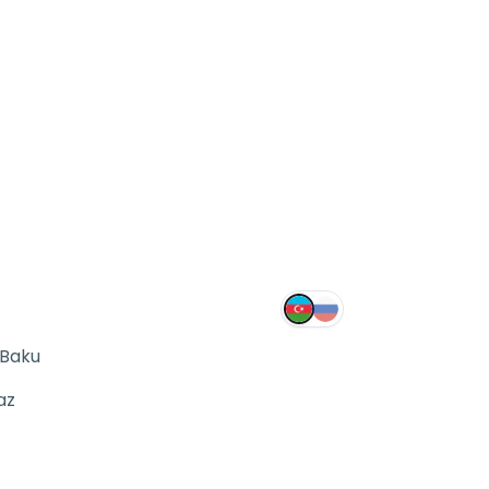
 Baku
az