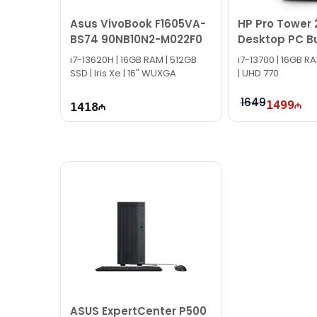
İş saatlarından kənar vaxtlarda əlaqə qurmaq üç
Asus VivoBook F1605VA-
HP Pro Tower 
Bizə maraq göstərdiyiniz üçün təşəkkür ediri
BS74 90NB10N2-M022F0
Desktop PC B
883Y9EA
i7-13620H | 16GB RAM | 512GB
i7-13700 | 16GB R
SSD | Iris Xe | 16" WUXGA
| UHD 770
1649
1499
1418
ASUS ExpertCenter P500