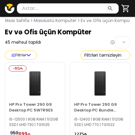
Məhsul axtar
Axtarış üçün ən azı 2 simvol yazın. Göndərmək üçü
Əsas Səhifə
Masaüstü Komputer
Ev və Ofis üçün Kompüte
Ev və Ofis üçün Kompüter
45
məhsul tapıldı
Filtrləri təmizləyin
Filtrlər
-
60
HP Pro Tower 290 G9
HP Pro Tower 290 G9
Desktop PC 5W7R9ES
Desktop PC Bundle
884T0EA
i5-12500 | 8GB RAM | 512GB
i5-12400 | 8GB RAM | 512GB
SSD | UHD 730 | TG1025
SSD | UHD 770 | TG1022
959
899
1275