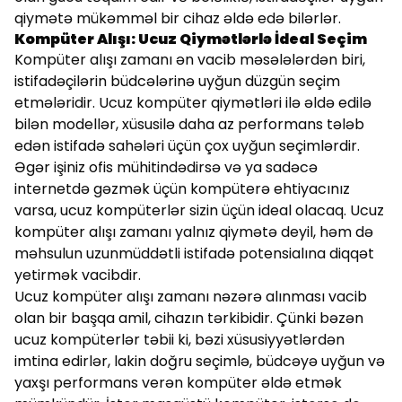
qiymətə mükəmməl bir cihaz əldə edə bilərlər.
Kompüter Alışı: Ucuz Qiymətlərlə İdeal Seçim
Kompüter alışı zamanı ən vacib məsələlərdən biri,
istifadəçilərin büdcələrinə uyğun düzgün seçim
etmələridir. Ucuz kompüter qiymətləri ilə əldə edilə
bilən modellər, xüsusilə daha az performans tələb
edən istifadə sahələri üçün çox uyğun seçimlərdir.
Əgər işiniz ofis mühitindədirsə və ya sadəcə
internetdə gəzmək üçün kompüterə ehtiyacınız
varsa, ucuz kompüterlər sizin üçün ideal olacaq. Ucuz
kompüter alışı zamanı yalnız qiymətə deyil, həm də
məhsulun uzunmüddətli istifadə potensialına diqqət
yetirmək vacibdir.
Ucuz kompüter alışı zamanı nəzərə alınması vacib
olan bir başqa amil, cihazın tərkibidir. Çünki bəzən
ucuz kompüterlər təbii ki, bəzi xüsusiyyətlərdən
imtina edirlər, lakin doğru seçimlə, büdcəyə uyğun və
yaxşı performans verən kompüter əldə etmək