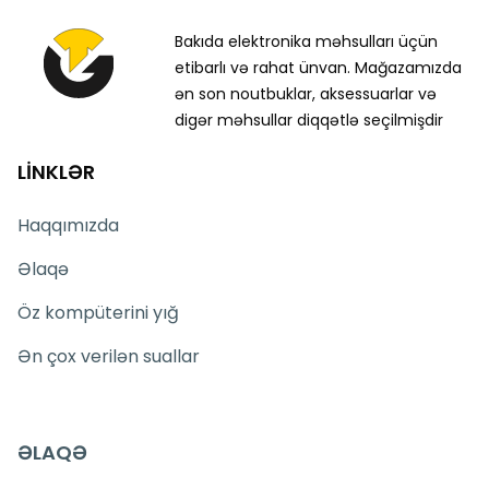
Bakıda elektronika məhsulları üçün
etibarlı və rahat ünvan. Mağazamızda
ən son noutbuklar, aksessuarlar və
digər məhsullar diqqətlə seçilmişdir
LİNKLƏR
Haqqımızda
Əlaqə
Öz kompüterini yığ
Ən çox verilən suallar
ƏLAQƏ