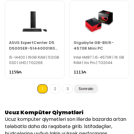
ASUS ExpertCenter D5
Gigabyte GB-BXi5-
D500SER-5144000180
4570R Mini PC
90PF04K1-M004W0
i5-14400 | 16GB RAM | 512GB
Intel HM87 | i5-4570R | 16 GB
Small Form Factor
SSD | UHD | TG2266
RAM | Iris Pro | TG2044
1159
1113
1
2
3
Sonrakı
Ucuz Kompüter Qiymətləri
Ucuz kompüter qiymətləri son illərdə bazarda artan
tələbatla daha da rəqabətə girib. İstifadəçilər,
büdcələrinə uyğun lakin yüksək performans