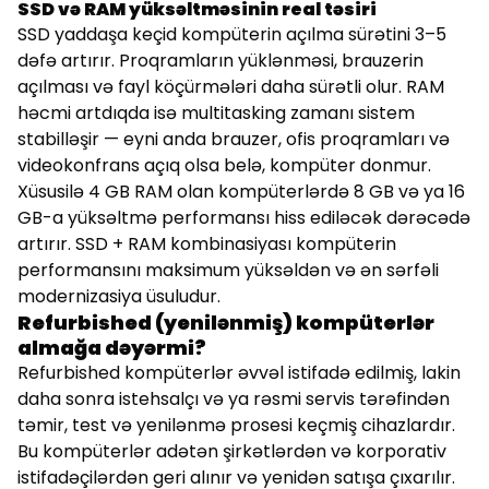
SSD və RAM yüksəltməsinin real təsiri
SSD yaddaşa keçid kompüterin açılma sürətini 3–5
dəfə artırır. Proqramların yüklənməsi, brauzerin
açılması və fayl köçürmələri daha sürətli olur. RAM
həcmi artdıqda isə multitasking zamanı sistem
stabilləşir — eyni anda brauzer, ofis proqramları və
videokonfrans açıq olsa belə, kompüter donmur.
Xüsusilə 4 GB RAM olan kompüterlərdə 8 GB və ya 16
GB-a yüksəltmə performansı hiss ediləcək dərəcədə
artırır. SSD + RAM kombinasiyası kompüterin
performansını maksimum yüksəldən və ən sərfəli
modernizasiya üsuludur.
Refurbished (yenilənmiş) kompüterlər
almağa dəyərmi?
Refurbished kompüterlər əvvəl istifadə edilmiş, lakin
daha sonra istehsalçı və ya rəsmi servis tərəfindən
təmir, test və yenilənmə prosesi keçmiş cihazlardır.
Bu kompüterlər adətən şirkətlərdən və korporativ
istifadəçilərdən geri alınır və yenidən satışa çıxarılır.