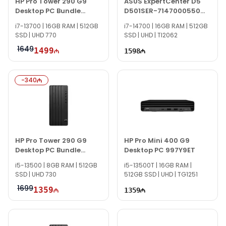
HP Pro Tower 290 G9
ASUS ExpertCenter D5
Desktop PC Bundle
D501SER-7147000550
883Y9EA
90PF05M1-M016A0
i7-13700 | 16GB RAM | 512GB
i7-14700 | 16GB RAM | 512GB
SSD | UHD 770
SSD | UHD | TI2062
1649
1499
1598
-
340
HP Pro Tower 290 G9
HP Pro Mini 400 G9
Desktop PC Bundle
Desktop PC 997Y9ET
883Y6EA
i5-13500 | 8GB RAM | 512GB
i5-13500T | 16GB RAM |
SSD | UHD 730
512GB SSD | UHD | TG1251
1699
1359
1359