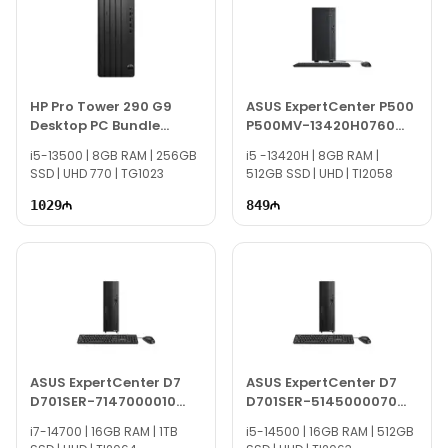
HP Pro Tower 290 G9
ASUS ExpertCenter P500
Desktop PC Bundle
P500MV-13420H0760
883Y2EA
90PF05I1-M00CR0
i5-13500 | 8GB RAM | 256GB
i5 -13420H | 8GB RAM |
SSD | UHD 770 | TG1023
512GB SSD | UHD | TI2058
1029
849
ASUS ExpertCenter D7
ASUS ExpertCenter D7
D701SER-7147000010
D701SER-5145000070
90PF05N1-M000S0
90PF05N1-M006F0
i7-14700 | 16GB RAM | 1TB
i5-14500 | 16GB RAM | 512GB