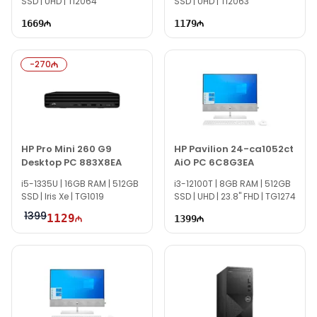
SSD | UHD | TI2064
SSD | UHD | TI2063
1669
1179
-
270
HP Pro Mini 260 G9
HP Pavilion 24-ca1052ct
Desktop PC 883X8EA
AiO PC 6C8G3EA
i5-1335U | 16GB RAM | 512GB
i3-12100T | 8GB RAM | 512GB
SSD | Iris Xe | TG1019
SSD | UHD | 23.8" FHD | TG1274
1399
1129
1399