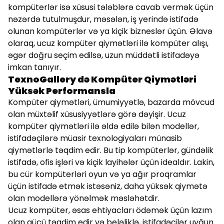
kompüterlər isə xüsusi tələblərə cavab vermək üçün
nəzərdə tutulmuşdur, məsələn, iş yerində istifadə
olunan kompüterlər və ya kiçik bizneslər üçün. Əlavə
olaraq, ucuz kompüter qiymətləri ilə kompüter alışı,
əgər doğru seçim edilsə, uzun müddətli istifadəyə
imkan tanıyır.
TexnoGallery də Kompüter Qiymətləri
Yüksək Performansla
Kompüter qiymətləri, ümumiyyətlə, bazarda mövcud
olan müxtəlif xüsusiyyətlərə görə dəyişir. Ucuz
kompüter qiymətləri ilə əldə edilə bilən modellər,
istifadəçilərə müasir texnologiyaları münasib
qiymətlərlə təqdim edir. Bu tip kompüterlər, gündəlik
istifadə, ofis işləri və kiçik layihələr üçün idealdır. Lakin,
bu cür kompüterləri oyun və ya ağır proqramlar
üçün istifadə etmək istəsəniz, daha yüksək qiymətə
olan modellərə yönəlmək məsləhətdir.
Ucuz kompüter, əsas ehtiyacları ödəmək üçün lazım
olan gücü təqdim edir və beləliklə, istifadəçilər uyğun