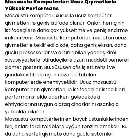
Masaüstü Kompüterlər: Ucuz Qiymətlərlə
Yüksək Performans
Masaüstü kompüter, xüsusilə ucuz kompüter
qiymətləri ilə geniş istifadə olunur. Onlar, həmçinin
istifadəçilərə daha çox yüksəltmə və genişləndirmə
imkanı verir. Masaüstü kompüterlər, nisbətən ucuz
qiymətlərlə təklif edildikdə, daha geniş ekran, daha
güclü prosessorlar və artırılabilən yaddaş kimi
xüsusiyyətlərlə istifadəçilərə uzun müddətli səmərəli
xidmət göstərir. Bu, xüsusən ofis işləri, təhsil və
gündəlik istifadə üçün nəzərdə tutulan
kompüterlərdə əhəmiyyətlidir. Ucuz masaüstü
kompüterlərin qiymətləri ilə istifadəçilər istədikləri
performansı əldə edərkən, gələcəkdəki
ehtiyaclarına uyğun olaraq cihazlarını asanlıqla
yüksəldə bilərlər.
Masaüstü kompüterlərin ən böyük üstünlüklərindən
biri, onları fərdi tələblərə uyğun tənzimləməkdir. Bu
da daha sərfəli qiymətə daha güclü sistemlər