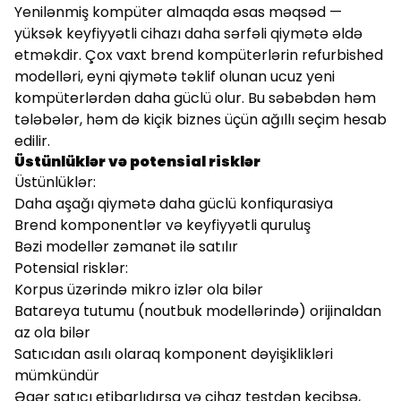
Yenilənmiş kompüter almaqda əsas məqsəd —
yüksək keyfiyyətli cihazı daha sərfəli qiymətə əldə
etməkdir. Çox vaxt brend kompüterlərin refurbished
modelləri, eyni qiymətə təklif olunan ucuz yeni
kompüterlərdən daha güclü olur. Bu səbəbdən həm
tələbələr, həm də kiçik biznes üçün ağıllı seçim hesab
edilir.
Üstünlüklər və potensial risklər
Üstünlüklər:
Daha aşağı qiymətə daha güclü konfiqurasiya
Brend komponentlər və keyfiyyətli quruluş
Bəzi modellər zəmanət ilə satılır
Potensial risklər:
Korpus üzərində mikro izlər ola bilər
Batareya tutumu (noutbuk modellərində) orijinaldan
az ola bilər
Satıcıdan asılı olaraq komponent dəyişiklikləri
mümkündür
Əgər satıcı etibarlıdırsa və cihaz testdən keçibsə,