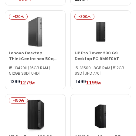
-
120
-
300
Lenovo Desktop
HP Pro Tower 290 G9
ThinkCentre neo 50q
Desktop PC 9M9F0AT
Gen 5 13B9007AGV
i5-13420H | 16GB RAM |
i5-13500 | 8GB RAM | 512GB
512GB SSD | UHD |
SSD | UHD 770 |
1399
1499
1279
1199
-
150