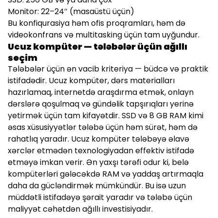
Monitor: 22–24″ (masaüstü üçün)
Bu konfiqurasiya həm ofis proqramları, həm də
videokonfrans və multitasking üçün tam uyğundur.
Ucuz kompüter — tələbələr üçün ağıllı
seçim
Tələbələr üçün ən vacib kriteriya — büdcə və praktik
istifadədir. Ucuz kompüter, dərs materialları
hazırlamaq, internetdə araşdırma etmək, onlayn
dərslərə qoşulmaq və gündəlik tapşırıqları yerinə
yetirmək üçün tam kifayətdir. SSD və 8 GB RAM kimi
əsas xüsusiyyətlər tələbə üçün həm sürət, həm də
rahatlıq yaradır. Ucuz kompüter tələbəyə əlavə
xərclər etmədən texnologiyadan effektiv istifadə
etməyə imkan verir. Ən yaxşı tərəfi odur ki, belə
kompüterləri gələcəkdə RAM və yaddaş artırmaqla
daha da gücləndirmək mümkündür. Bu isə uzun
müddətli istifadəyə şərait yaradır və tələbə üçün
maliyyət cəhətdən ağıllı investisiyadır.