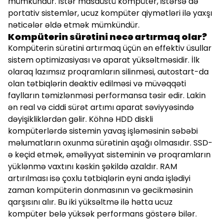
mümkündür. İstər masaüstü kompüter, istərsə də
portativ sistemlər, ucuz kompüter qiymətləri ilə yaxşı
nəticələr əldə etmək mümkündür.
Kompüterin sürətini necə artırmaq olar?
Kompüterin sürətini artırmaq üçün ən effektiv üsullar
sistem optimizasiyası və aparat yüksəltməsidir. İlk
olaraq lazımsız proqramların silinməsi, autostart-da
olan tətbiqlərin deaktiv edilməsi və müvəqqəti
faylların təmizlənməsi performansa təsir edir. Lakin
ən real və ciddi sürət artımı aparat səviyyəsində
dəyişikliklərdən gəlir. Köhnə HDD diskli
kompüterlərdə sistemin yavaş işləməsinin səbəbi
məlumatların oxunma sürətinin aşağı olmasıdır. SSD-
ə keçid etmək, əməliyyat sisteminin və proqramların
yüklənmə vaxtını kəskin şəkildə azaldır. RAM
artırılması isə çoxlu tətbiqlərin eyni anda işlədiyi
zaman kompüterin donmasının və gecikməsinin
qarşısını alır. Bu iki yüksəltmə ilə hətta ucuz
kompüter belə yüksək performans göstərə bilər.