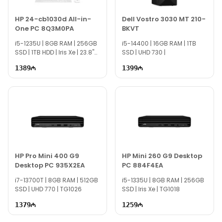
HP 24-cb1030d All-in-
Dell Vostro 3030 MT 210-
One PC 8Q3M0PA
BKVT
i5-1235U | 8GB RAM | 256GB
i5-14400 | 16GB RAM | 1TB
SSD | 1TB HDD | Iris Xe | 23.8"
SSD | UHD 730 |
FHD | TG1273
1389
1399
HP Pro Mini 400 G9
HP Mini 260 G9 Desktop
Desktop PC 935X2EA
PC 884F4EA
i7-13700T | 8GB RAM | 512GB
i5-1335U | 8GB RAM | 256GB
SSD | UHD 770 | TG1026
SSD | Iris Xe | TG1018
1379
1259