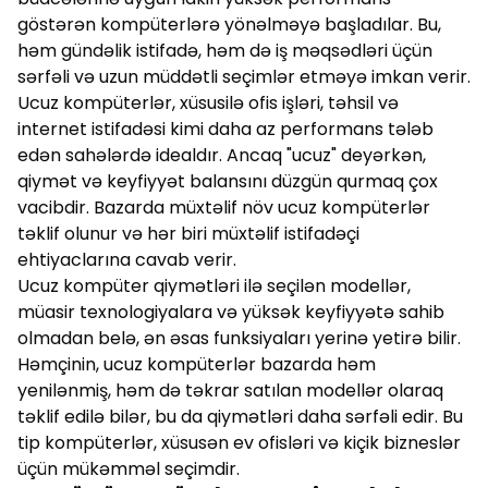
göstərən kompüterlərə yönəlməyə başladılar. Bu,
həm gündəlik istifadə, həm də iş məqsədləri üçün
sərfəli və uzun müddətli seçimlər etməyə imkan verir.
Ucuz kompüterlər, xüsusilə ofis işləri, təhsil və
internet istifadəsi kimi daha az performans tələb
edən sahələrdə idealdır. Ancaq "ucuz" deyərkən,
qiymət və keyfiyyət balansını düzgün qurmaq çox
vacibdir. Bazarda müxtəlif növ ucuz kompüterlər
təklif olunur və hər biri müxtəlif istifadəçi
ehtiyaclarına cavab verir.
Ucuz kompüter qiymətləri ilə seçilən modellər,
müasir texnologiyalara və yüksək keyfiyyətə sahib
olmadan belə, ən əsas funksiyaları yerinə yetirə bilir.
Həmçinin, ucuz kompüterlər bazarda həm
yenilənmiş, həm də təkrar satılan modellər olaraq
təklif edilə bilər, bu da qiymətləri daha sərfəli edir. Bu
tip kompüterlər, xüsusən ev ofisləri və kiçik bizneslər
üçün mükəmməl seçimdir.