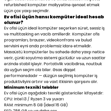
refurbished kompüter maliyyətinə qənaət etmək
üçün çox yaxşı seçimdir.
Ev ofisi üçün hansı kompüter ideal hesab
olunur?
Ev ofisi üçün ideal kompüter seçərkən sürət, səssiz iş
və multitasking ən vacib amillərdir. Kompüter ofis
proqramları, brauzer, videokonfrans və bulud
servisini eyni anda problemsiz idarə etməlidir.
Masaüstü kompüterlər bu sahədə daha yaxşı nəticə
verir, çünki soyutma sistemi güclüdür və uzun saatlar
ərzində stabil işləyir. Portativlik vacibdirsə, noutbuk
da uyğun seçim ola bilər. Əsas diqqət
performansdadır — düzgün seçilmiş kompüter iş
produktivliyini artırır və vaxt itkisinin qarşısını alır.
Minimum texniki tələblər
Ev ofisi üçün aşağıdakı texniki göstəricilər kifayətdir:
CPU: Intel i3 / Ryzen 3 və yuxarı
RAM: minimum 8 GB (ideal 16 GB)
SSD: 256 GB və ya daha çox