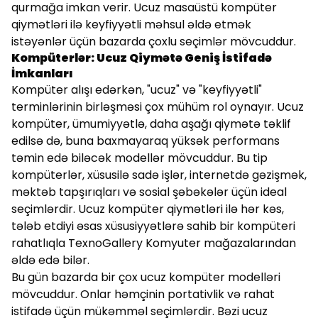
qurmağa imkan verir. Ucuz masaüstü kompüter
qiymətləri ilə keyfiyyətli məhsul əldə etmək
istəyənlər üçün bazarda çoxlu seçimlər mövcuddur.
Kompüterlər: Ucuz Qiymətə Geniş İstifadə
İmkanları
Kompüter alışı edərkən, "ucuz" və "keyfiyyətli"
terminlərinin birləşməsi çox mühüm rol oynayır. Ucuz
kompüter, ümumiyyətlə, daha aşağı qiymətə təklif
edilsə də, buna baxmayaraq yüksək performans
təmin edə biləcək modellər mövcuddur. Bu tip
kompüterlər, xüsusilə sadə işlər, internetdə gəzişmək,
məktəb tapşırıqları və sosial şəbəkələr üçün ideal
seçimlərdir. Ucuz kompüter qiymətləri ilə hər kəs,
tələb etdiyi əsas xüsusiyyətlərə sahib bir kompüteri
rahatlıqla TexnoGallery Komyuter mağazalarından
əldə edə bilər.
Bu gün bazarda bir çox ucuz kompüter modelləri
mövcuddur. Onlar həmçinin portativlik və rahat
istifadə üçün mükəmməl seçimlərdir. Bəzi ucuz