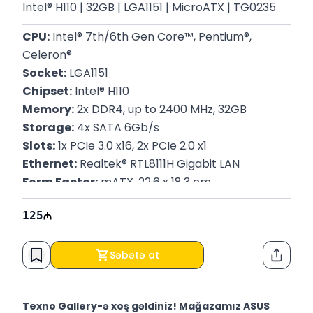
Intel® H110 | 32GB | LGA1151 | MicroATX | TG0235
CPU:
 Intel® 7th/6th Gen Core™, Pentium®, 
Celeron®
Socket:
 LGA1151
Chipset:
 Intel® H110
Memory:
 2x DDR4, up to 2400 MHz, 32GB
Storage:
 4x SATA 6Gb/s
Slots:
 1x PCIe 3.0 x16, 2x PCIe 2.0 x1
Ethernet:
 Realtek® RTL8111H Gigabit LAN
Form Factor:
 mATX, 22.6 x 18.3 cm
Zəmanət:
 12 Ay
125
Səbətə at
Paylaş
Texno Gallery-ə xoş gəldiniz! Mağazamız ASUS