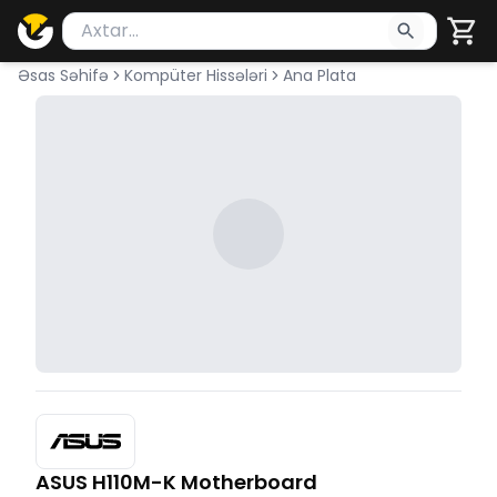
Məhsul axtar
Axtarış üçün ən azı 2 simvol yazın. Göndərmək üçü
Əsas Səhifə
Kompüter Hissələri
Ana Plata
ASUS H110M-K Motherboard