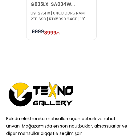
G835LX-SA034W
90NR0LF1-M00470
U9-275HX | 64GB DDR5 RAM |
2TB SSD | RTX5090 24GB | 18"
2.5K | 240Hz | Win11
9999
8999
Bakıda elektronika məhsulları üçün etibarlı və rahat
ünvan. Mağazamızda ən son noutbuklar, aksessuarlar və
digər məhsullar diqqətlə seçilmişdir