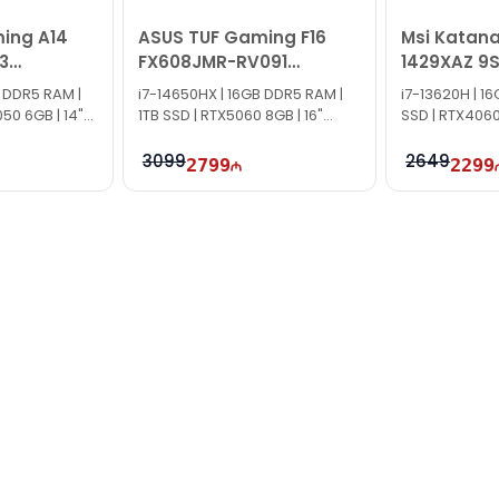
ing A14
ASUS TUF Gaming F16
Msi Katana
3
FX608JMR-RV091
1429XAZ 9S
1E0
90NR0NB1-M005N0
 DDR5 RAM |
i7-14650HX | 16GB DDR5 RAM |
i7-13620H | 1
50 6GB | 14"
1TB SSD | RTX5060 8GB | 16"
SSD | RTX4060 
WUXGA | 165Hz | Win11
144Hz
3099
2649
2799
2299