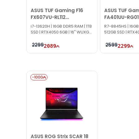
ASUS TUF Gaming F16
ASUS TUF Gam
FX607VU-RL112
FA401UU-RG01
90NR0N06-M007E0
90NR0JD1-M00
i7-13620H | 16GB DDR5 RAM | 1TB
R7-8845HS | 16GB
SSD | RTX4050 6GB | 16" WUXGA
512GB SSD | RTX40
| 144Hz
2.5K | 165Hz
2299
2599
2089
2299
-
1000
ASUS ROG Strix SCAR 18