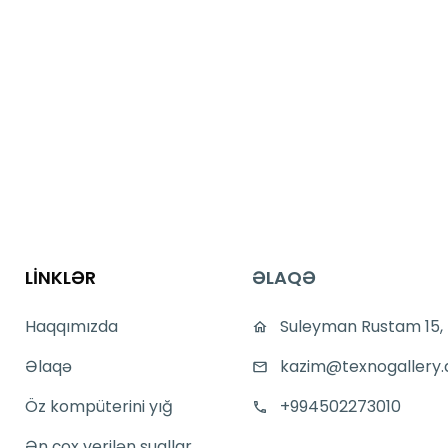
LİNKLƏR
ƏLAQƏ
Haqqımızda
Suleyman Rustam 15,
Əlaqə
kazim@texnogallery.
Öz kompüterini yığ
+994502273010
Ən çox verilən suallar