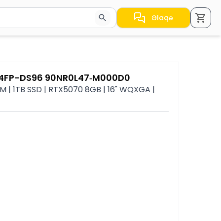
Əlaqə
a nəticələr arasında keçid etmək üçün ox düymələrindən i
614FP-DS96 90NR0L47‑M000D0
 | 1TB SSD | RTX5070 8GB | 16" WQXGA |