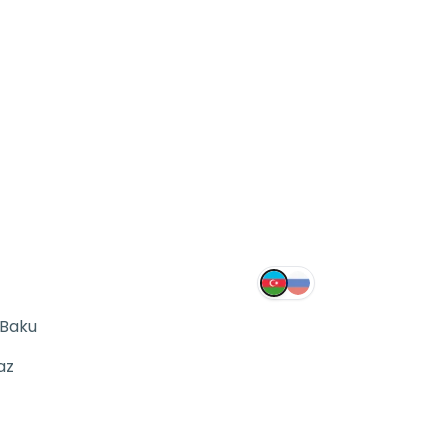
 Baku
az