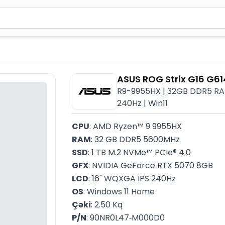
2 simvol yazın. Göndərmək üçün Enter düyməsini basın və y
ASUS ROG Strix G16 G
R9-9955HX | 32GB DDR5 RAM
240Hz | Win11
CPU
: AMD Ryzen™ 9 9955HX
RAM
: 32 GB DDR5 5600MHz
SSD
: 1 TB M.2 NVMe™ PCIe® 4.0
GFX
: NVIDIA GeForce RTX 5070 8GB
LCD
: 16" WQXGA IPS 240Hz
OS
: Windows 11 Home
Çəki
: 2.50 Kq
P/N
: 90NR0L47‑M000D0