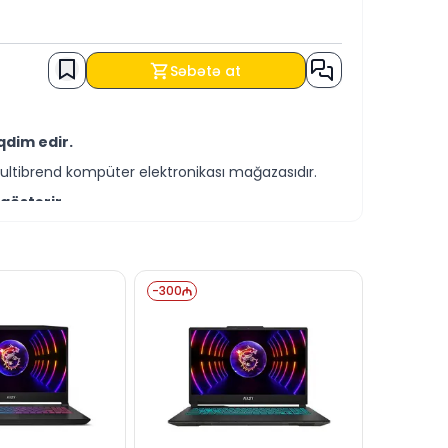
Səbətə at
qdim edir.
ultibrend kompüter elektronikası mağazasıdır.
göstərir.
əqdim olunur.
 şərtləri ilə əldə edə bilərsiniz.
-
300
bilərsiniz.
miz vasitəsilə cavablandırmağa hazırıq.