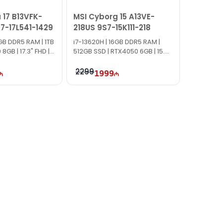
 17 B13VFK-
MSI Cyborg 15 A13VE-
7-17L541-1429
218US 9S7-15K111-218
6GB DDR5 RAM | 1TB
i7-13620H | 16GB DDR5 RAM |
8GB | 17.3" FHD |
512GB SSD | RTX4050 6GB | 15.6″
FHD | 144Hz | Win11
2299
1999