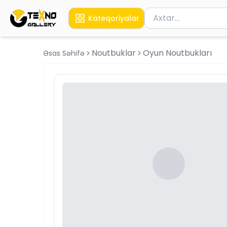
Məhsul axtar
Kateqoriyalar
Axtarış üçün ən azı 
Noutbuklar
Oyun Noutbukları
Əsas Səhifə