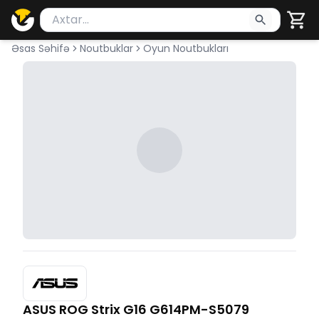
Məhsul axtar
Axtarış üçün ən azı 2 simvol yazın. Göndərmək üçü
Əsas Səhifə
Noutbuklar
Oyun Noutbukları
ASUS ROG Strix G16 G614PM-S5079