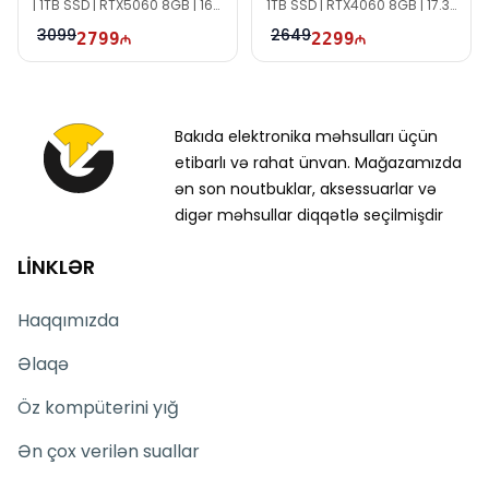
| 1TB SSD | RTX5060 8GB | 16"
1TB SSD | RTX4060 8GB | 17.3"
WUXGA | 165Hz | Win11
FHD | 144Hz
3099
2649
2799
2299
Bakıda elektronika məhsulları üçün
etibarlı və rahat ünvan. Mağazamızda
ən son noutbuklar, aksessuarlar və
digər məhsullar diqqətlə seçilmişdir
LİNKLƏR
Haqqımızda
Əlaqə
Öz kompüterini yığ
Ən çox verilən suallar