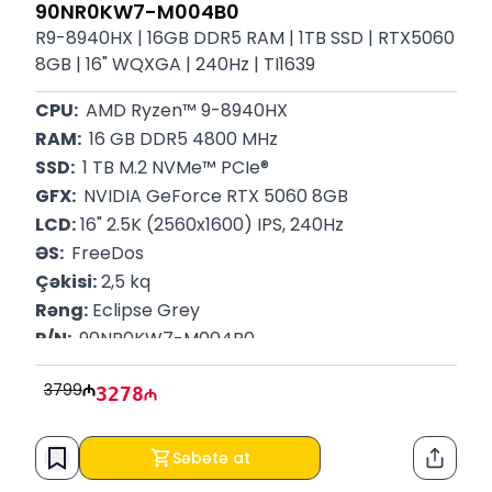
90NR0KW7-M004B0
R9-8940HX | 16GB DDR5 RAM | 1TB SSD | RTX5060
8GB | 16" WQXGA | 240Hz | TI1639
CPU: 
 AMD Ryzen™ 9-8940HX
RAM: 
 16 GB DDR5 4800 MHz
SSD: 
 1 TB M.2 NVMe™ PCIe®
GFX: 
 NVIDIA GeForce RTX 5060 8GB
LCD:
 16" 2.5K (2560x1600) IPS, 240Hz
ƏS: 
 FreeDos
Çəkisi:
 2,5 kq
Rəng:
 Eclipse Grey
P/N: 
 90NR0KW7-M004B0
Zəmanət:
 12 Ay
3799
3278
Səbətə at
Paylaş