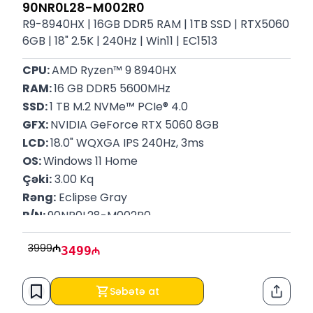
90NR0L28-M002R0
R9-8940HX | 16GB DDR5 RAM | 1TB SSD | RTX5060
6GB | 18" 2.5K | 240Hz | Win11 | EC1513
CPU: 
AMD Ryzen™ 9 8940HX
RAM: 
16 GB DDR5 5600MHz
SSD: 
1 TB M.2 NVMe™ PCIe® 4.0
GFX: 
NVIDIA GeForce RTX 5060 8GB
LCD: 
18.0" WQXGA IPS 240Hz, 3ms
OS: 
Windows 11 Home
Çəki:
 3.00 Kq
Rəng:
 Eclipse Gray
P/N: 
90NR0L28-M002R0
Zəmanət:
 12 Ay
3999
3499
Səbətə at
Paylaş