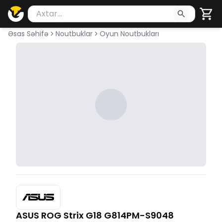
Məhsul axtar
Axtarış üçün ən azı 2 simvol yazın. Göndərmək üçü
Əsas Səhifə
Noutbuklar
Oyun Noutbukları
ASUS ROG Strix G18 G814PM-S9048