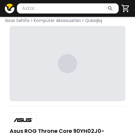
Məhsul axtar
Axtarış üçün ən azı 2 simvol yazın. Göndərmək üçü
Əsas Səhifə
Kompüter Aksesuarları
Qulaqlıq
Asus ROG Throne Core 90YH02J0-