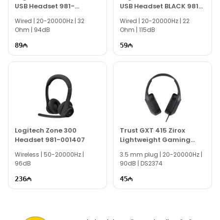
USB Headset 981-
USB Headset BLACK 981-
000406
000475
Wired | 20-20000Hz | 32
Wired | 20-20000Hz | 22
Ohm | 94dB
Ohm | 115dB
89
59
Logitech Zone 300
Trust GXT 415 Zirox
Headset 981-001407
Lightweight Gaming
Headset Black
Wireless | 50-20000Hz |
3.5 mm plug | 20-20000Hz |
96dB
90dB | DS2374
236
45