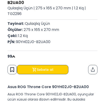
B2UA00
Qulaqlıq Üçün | 275 x 165 x 270 mm | 1.2 Kq |
TG2296
Təyinat: 
Qulaqlıq Üçün
Ölçülər:
 275 x 165 x 270 mm
Çəki: 
1.2 Kq
P/N: 
90YH02J0-B2UA00
99
Səbətə at
Paylaş
Asus ROG Throne Core 90YH02J0-B2UA00
Asus ROG Throne Core 90YH02J0-B2UA00, oyunçular
üçün xüsusi olaraq dizayn edilmişdir. Bu qulaqlıq
dayanacağı, oyun seanslarınız zamanı qulaqlıqlarınızı