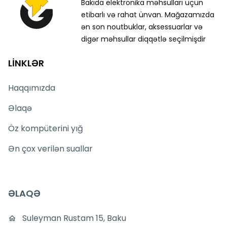
Bakıda elektronika məhsulları üçün
etibarlı və rahat ünvan. Mağazamızda
ən son noutbuklar, aksessuarlar və
digər məhsullar diqqətlə seçilmişdir
LİNKLƏR
Haqqımızda
Əlaqə
Öz kompüterini yığ
Ən çox verilən suallar
ƏLAQƏ
Suleyman Rustam 15, Baku