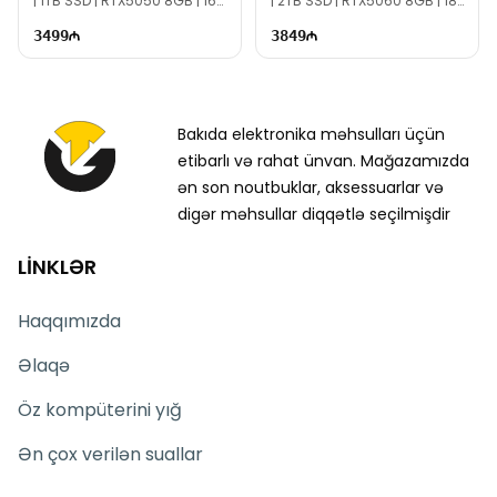
| 1TB SSD | RTX5050 8GB | 16"
| 2TB SSD | RTX5060 8GB | 18"
FHD+ | 165Hz
WUXGA 144Hz | Win11
3499
3849
Bakıda elektronika məhsulları üçün
etibarlı və rahat ünvan. Mağazamızda
ən son noutbuklar, aksessuarlar və
digər məhsullar diqqətlə seçilmişdir
LİNKLƏR
Haqqımızda
Əlaqə
Öz kompüterini yığ
Ən çox verilən suallar