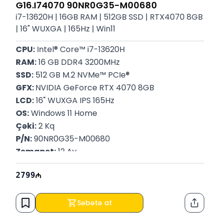
G16.I74070 90NR0G35-M00680
i7-13620H | 16GB RAM | 512GB SSD | RTX4070 8GB
| 16" WUXGA | 165Hz | Win11
CPU:
 Intel® Core™ i7-13620H
RAM:
 16 GB DDR4 3200MHz
SSD:
 512 GB M.2 NVMe™ PCIe®
GFX: 
NVIDIA GeForce RTX 4070 8GB
LCD:
 16" WUXGA IPS 165Hz
OS:
 Windows 11 Home
Çəki:
 2 Kq
P/N:
 90NR0G35-M00680
Zəmanət:
 12 Ay
2799
Səbətə at
Paylaş