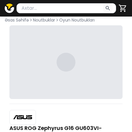
Məhsul axtar
Axtarış üçün ən azı 2 simvol yazın. Göndərmək üçü
Əsas Səhifə
Noutbuklar
Oyun Noutbukları
ASUS ROG Zephyrus G16 GU603VI-