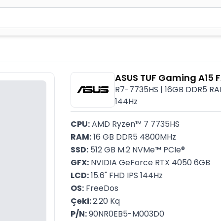
2 simvol yazın. Göndərmək üçün Enter düyməsini basın və y
ASUS TUF Gaming A15
R7-7735HS | 16GB DDR5 RAM 
144Hz
CPU:
 AMD Ryzen™ 7 7735HS
RAM:
 16 GB DDR5 4800MHz
SSD:
 512 GB M.2 NVMe™ PCIe®
GFX:
 NVIDIA GeForce RTX 4050 6GB
LCD:
 15.6" FHD IPS 144Hz
OS:
 FreeDos
Çəki: 
2.20 Kq
P/N:
 90NR0EB5-M003D0