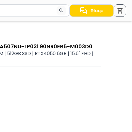
Əlaqə
a nəticələr arasında keçid etmək üçün ox düymələrindən i
 FA507NU-LP031 90NR0EB5-M003D0
| 512GB SSD | RTX4050 6GB | 15.6" FHD |