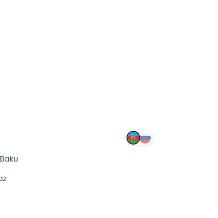
 Baku
az