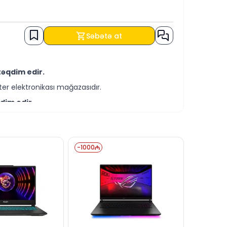
Səbətə at
təqdim edir.
er elektronikası mağazasıdır.
dim edir.
-servis xidmətləri təqdim etməkdədir.
əmçinin KREDİT şərtləri ilə əldə edə
-
1000
lə bizə yaza bilərsiniz.
anlı dəstək xəttində cavablandırmağa hər