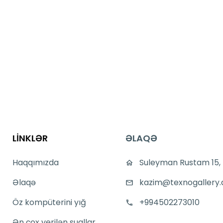
LİNKLƏR
ƏLAQƏ
Haqqımızda
Suleyman Rustam 15,
Əlaqə
kazim@texnogallery.
Öz kompüterini yığ
+994502273010
Ən çox verilən suallar