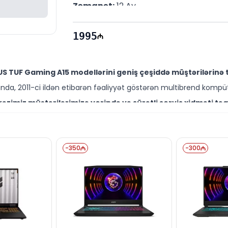
Zəmanət:
 12 Ay
1995
S TUF Gaming A15 modellərini geniş çeşiddə müştərilərinə 
da, 2011-ci ildən etibarən fəaliyyət göstərən multibrend kompüt
zimiz müştərilərimizə yerində və sürətli servis xidməti təq
ütəxəssisləri müştərilərimiz üçün geniş çeşiddə proqram və təmir
-M003D0 modelini Bakıda sərfəli qiymətə NƏĞD, KÖÇÜRMƏ h
-
350
-
300
ləşir.
 digər brend məhsullarla bağlı suallarınızı saytımız vasitəsi
əli mütəxəssislərimiz hər gün 10:00-19:00 saatlarında aktivdir.
-M003D0 modeli ilə bağlı bütün suallarınızı saytımızın c