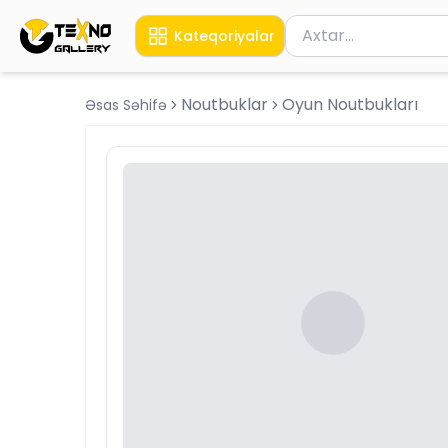
Məhsul axtar
Kateqoriyalar
Axtarış üçün ən azı 
Noutbuklar
Oyun Noutbukları
Əsas Səhifə