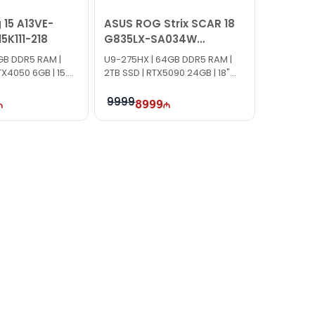
dərə bilərsiniz.
 15 A13VE-
ASUS ROG Strix SCAR 18
5K111-218
G835LX-SA034W
90NR0LF1-M00470
6GB DDR5 RAM |
U9-275HX | 64GB DDR5 RAM |
TX4050 6GB | 15.6″
2TB SSD | RTX5090 24GB | 18"
Win11
2.5K | 240Hz | Win11
9999
8999