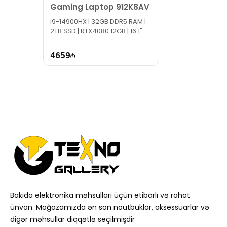
Gaming Laptop 912K8AV
i9-14900HX | 32GB DDR5 RAM |
2TB SSD | RTX4080 12GB | 16.1"
2K | 240Hz | Win11
4659
Bakıda elektronika məhsulları üçün etibarlı və rahat
ünvan. Mağazamızda ən son noutbuklar, aksessuarlar və
digər məhsullar diqqətlə seçilmişdir